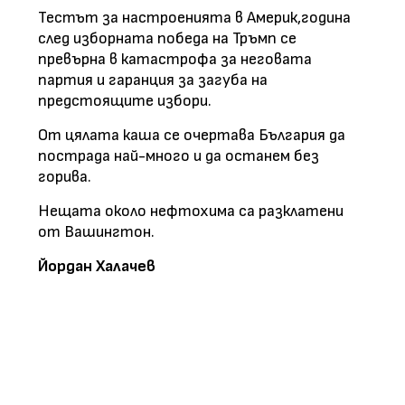
Тестът за настроенията в Америк,година
след изборната победа на Тръмп се
превърна в катастрофа за неговата
партия и гаранция за загуба на
предстоящите избори.
От цялата каша се очертава България да
пострада най-много и да останем без
горива.
Нещата около нефтохима са разклатени
от Вашингтон.
Йордан Халачев