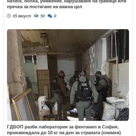
натиск, болка, унижение, нарушаване на граници или
пречка за постигане на важна цел
05 август
50
0
ГДБОП разби лаборатория за фентанил в София,
произвеждала до 10 кг на ден за страната (снимки)