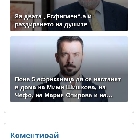
За двата „Есфигмен“-а и
раздирането на душите
Поне 5 африканеца да се настанят
в дома на Мими Шишкова, на
Чефо, на Мария Спирова и на
Христо Комарницки
Коментирай