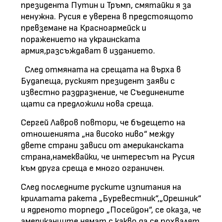
президента Путин и Тръмп, смятайки я за
ненужна. Русия е уверена в предстоящото
превземане на Красноармейск и
поражението на украинската
армия,разсъждават в изданието.
След отмяната на срещата на върха в
Будапеща, руският президент заяви с
известно раздразнение, че Съединените
щати са предложили нова среща.
Сергей Лавров повтори, че бъдещето на
отношенията „на високо ниво“ между
двете страни зависи от американската
страна,намеквайки, че интересът на Русия
към друга среща е много ограничен.
След последните руските изпитания на
крилатата ракета „Буревестник“,„Орешник“
и ядреното торпедо „Посейдон“, се оказа, че
американците нямат с какво да се похвалят