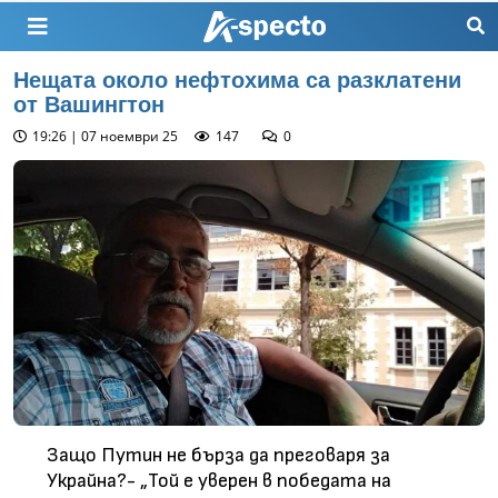
Нещата около нефтохима са разклатени
от Вашингтон
19:26 | 07 ноември 25
147
0
Защо Путин не бърза да преговаря за
Украйна?- „Той е уверен в победата на