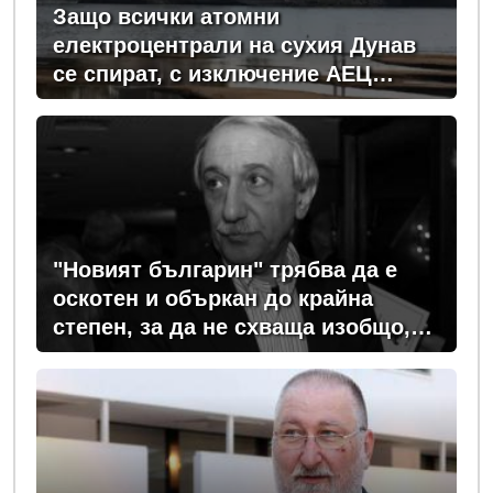
Защо всички атомни
електроцентрали на сухия Дунав
се спират, с изключение АЕЦ
"Козлодуй"?
"Новият българин" трябва да е
оскотен и объркан до крайна
степен, за да не схваща изобщо,
какви хора се упражняват с него