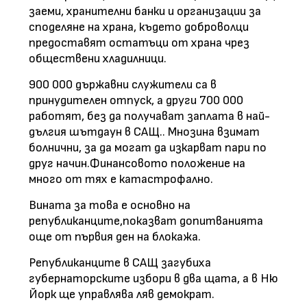
заеми, хранителни банки и организации за
споделяне на храна, където доброволци
предоставят остатъци от храна чрез
обществени хладилници.
900 000 държавни служители са в
принудителен отпуск, а други 700 000
работят, без да получават заплата в най-
дългия шътдаун в САЩ.. Мнозина взимат
болнични, за да могат да изкарват пари по
друг начин.Финансовото положение на
много от тях е катастрофално.
Вината за това е основно на
републиканците,показват допитванията
още от първия ден на блокажа.
Републиканците в САЩ загубиха
губернаторските избори в два щата, а в Ню
Йорк ще управлява ляв демократ.