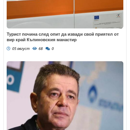
Турист почина след опит да извади свой приятел от
вир край Къпиновския манастир
05 август
68
0