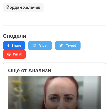
Йордан Халачев
Сподели
Share
Viber
Tweet
Pin it
Oще от Анализи