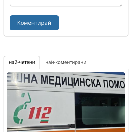
най-четени
най-коментирани