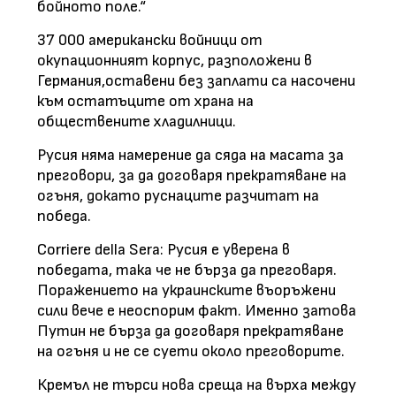
бойното поле.“
37 000 американски войници от
окупационният корпус, разположени в
Германия,оставени без заплати са насочени
към остатъците от храна на
обществените хладилници.
Русия няма намерение да сяда на масата за
преговори, за да договаря прекратяване на
огъня, докато руснаците разчитат на
победа.
Corriere della Sera: Русия е уверена в
победата, така че не бърза да преговаря.
Поражението на украинските въоръжени
сили вече е неоспорим факт. Именно затова
Путин не бърза да договаря прекратяване
на огъня и не се суети около преговорите.
Кремъл не търси нова среща на върха между