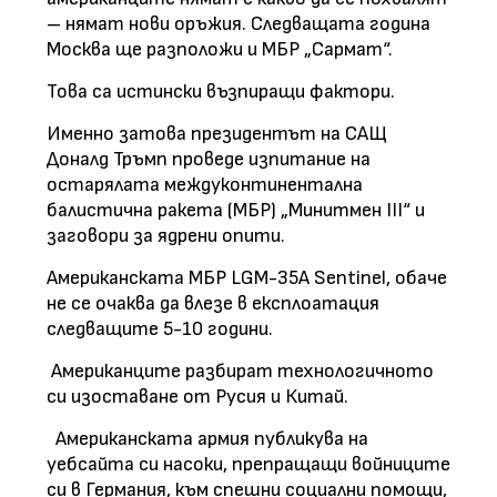
– нямат нови оръжия. Следващата година
Москва ще разположи и МБР „Сармат“.
Това са истински възпиращи фактори.
Именно затова президентът на САЩ
Доналд Тръмп проведе изпитание на
остарялата междуконтинентална
балистична ракета (МБР) „Минитмен III“ и
заговори за ядрени опити.
Американската МБР LGM-35A Sentinel, обаче
не се очаква да влезе в експлоатация
следващите 5-10 години.
Американците разбират технологичното
си изоставане от Русия и Китай.
Американската армия публикува на
уебсайта си насоки, препращащи войниците
си в Германия, към спешни социални помощи,