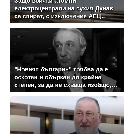
Защо всички атомни
електроцентрали на сухия Дунав
се спират, с изключение АЕЦ
"Козлодуй"?
"Новият българин" трябва да е
оскотен и объркан до крайна
степен, за да не схваща изобщо,
какви хора се упражняват с него