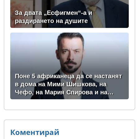
За двата „Есфигмен“-а и
раздирането на душите
Поне 5 африканеца да се настанят
в дома на Мими Шишкова, на
Чефо, на Мария Спирова и на
Христо Комарницки
Коментирай