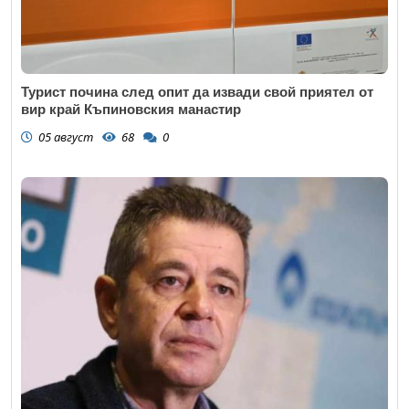
Турист почина след опит да извади свой приятел от
вир край Къпиновския манастир
05 август
68
0
Откажи