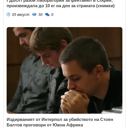
ГДБОП разби лаборатория за фентанил в София,
произвеждала до 10 кг на ден за страната (снимки)
05 август
50
0
Издирваният от Интерпол за убийството на Стоян
Балтов проговори от Южна Африка