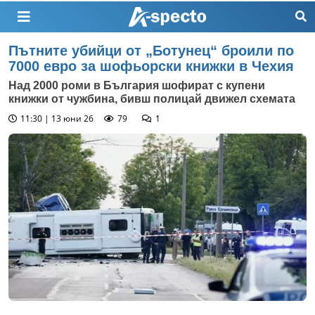
Пътните убийци от „Ботунец“ броили по
7000 евро за шофьорски книжки в Чехия
Над 2000 роми в България шофират с купени
книжки от чужбина, бивш полицай движел схемата
11:30 | 13 юни 26
79
1