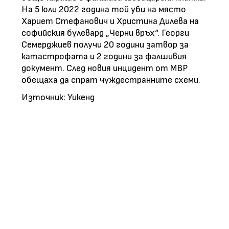
На 5 юли 2022 година той уби на място
Хариет Стефанович и Христина Дилева на
софийския булевард „Черни връх“. Георги
Семерджиев получи 20 години затвор за
катастрофата и 2 години за фалшивия
документ. След новия инцидент от МВР
обещаха да спрат чуждестранните схеми.
Източник: Уикенд