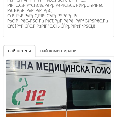
РІР°С‚С‹РІР°СЋС‰РёРµ РёРіСЂС‹. РЎРµСЂРІРёСЃ
РїСЂРµРґР»Р°РіР°РµС‚
СѓРґРѕРІР»РµС‚РІРѕСЂРµРЅРёРµ Рё
РѕС‚Р»РёС‡РЅС‹Рµ РїСЂРµРјРёРё. РќР°С‡РЅРёС‚Рµ
СѓС‡Р°РІСЃС‚РІРѕРІР°С‚СЊ СЃРµРіРѕРґРЅСЏ!
Име
*
най-четени
най-коментирани
Email
Коментар
*