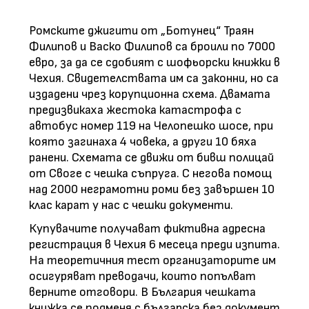
Ромските джигити от „Ботунец“ Траян
Филипов и Васко Филипов са броили по 7000
евро, за да се сдобият с шофьорски книжки в
Чехия. Свидетелствата им са законни, но са
издадени чрез корупционна схема. Двамата
предизвикаха жестока катастрофа с
автобус номер 119 на Челопешко шосе, при
която загинаха 4 човека, а други 10 бяха
ранени. Схемата се движи от бивш полицай
от Своге с чешка съпруга. С негова помощ
над 2000 неграмотни роми без завършен 10
клас карат у нас с чешки документи.
Купувачите получават фиктивна адресна
регистрация в Чехия 6 месеца преди изпита.
На теоретичния тест организаторите им
осигуряват преводачи, които попълват
верните отговори. В България чешката
книжка се подменя с българска без документ