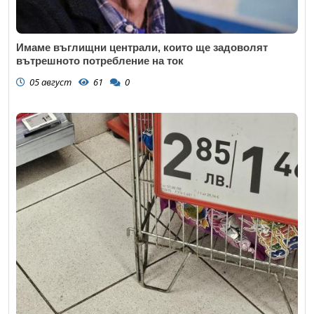
Имаме въглищни централи, които ще задоволят
вътрешното потребление на ток
05 август
61
0