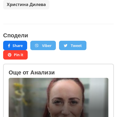
Христина Дилева
Сподели
Share
Viber
Tweet
Pin it
Oще от Анализи