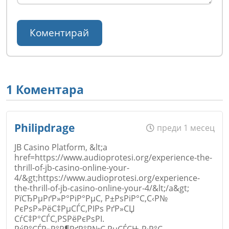
1 Коментара
Philipdrage
преди 1 месец
JB Casino Platform, &lt;a
href=https://www.audioprotesi.org/experience-the-
thrill-of-jb-casino-online-your-
4/&gt;https://www.audioprotesi.org/experience-
the-thrill-of-jb-casino-online-your-4/&lt;/a&gt;
РїСЂРµРґР»Р°РіР°РµС‚ Р±РѕРіР°С‚С‹Р№
РєРѕР»РёС‡РµСЃС‚РІРѕ РґР»СЏ
СѓС‡Р°СЃС‚РЅРёРєРѕРІ.
РќР°СЃР»Р°Р¶РґР°Р№С‚РµСЃСЊ Р·Р°С…