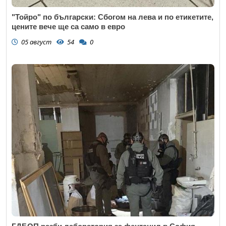
"Тойро" по български: Сбогом на лева и по етикетите,
цените вече ще са само в евро
05 август
54
0