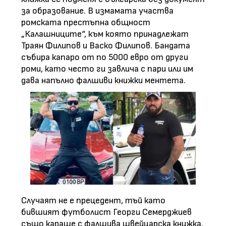
за образование. В измамата участва
ромската престъпна общност
„Калашниците“, към която принадлежат
Траян Филипов и Васко Филипов. Бандата
събира капаро от по 5000 евро от други
роми, като често ги завлича с пари или им
дава напълно фалшиви книжки ментета.
Случаят не е прецедент, тъй като
бившият футболист Георги Семерджиев
също караше с фалшива швейцарска книжка.