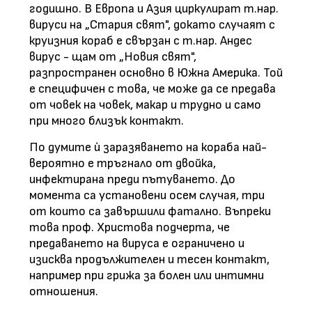
годишно. В Европа и Азия циркулират т.нар.
вируси на „Стария свят", докато случаят с
круизния кораб е свързан с т.нар. Андес
вирус - щам от „Новия свят",
разпространен основно в Южна Америка. Той
е специфичен с това, че може да се предава
от човек на човек, макар и трудно и само
при много близък контакт.
По думите ѝ заразяването на кораба най-
вероятно е тръгнало от двойка,
инфектирана преди пътуването. До
момента са установени осем случая, три
от които са завършили фатално. Въпреки
това проф. Христова подчерта, че
предаването на вируса е ограничено и
изисква продължителен и тесен контакт,
например при грижа за болен или интимни
отношения.