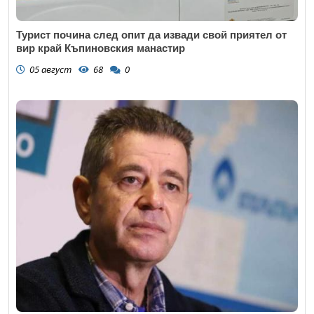
Турист почина след опит да извади свой приятел от
вир край Къпиновския манастир
05 август
68
0