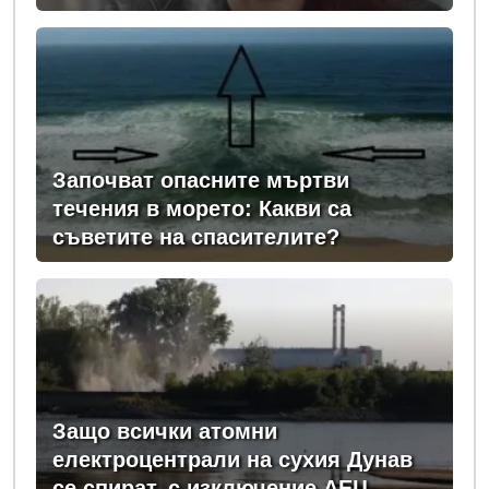
Започват опасните мъртви
течения в морето: Какви са
съветите на спасителите?
Защо всички атомни
електроцентрали на сухия Дунав
се спират, с изключение АЕЦ