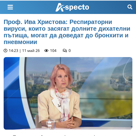
Проф. Ива Христова: Респираторни
вируси, които засягат долните дихателни
пътища, могат да доведат до бронхити и
пневмонии
14:23 | 11 май 26
104
0