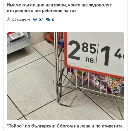
Имаме въглищни централи, които ще задоволят
вътрешното потребление на ток
05 август
57
0
"Тойро" по български: Сбогом на лева и по етикетите,