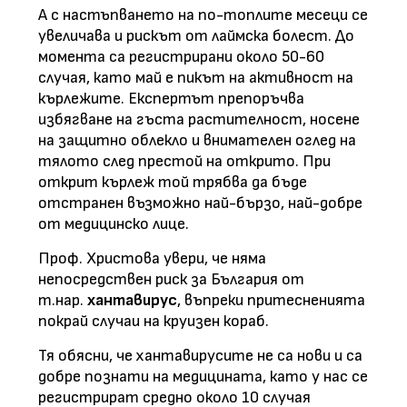
А с настъпването на по-топлите месеци се
увеличава и рискът от лаймска болест. До
момента са регистрирани около 50-60
случая, като май е пикът на активност на
кърлежите. Експертът препоръчва
избягване на гъста растителност, носене
на защитно облекло и внимателен оглед на
тялото след престой на открито. При
открит кърлеж той трябва да бъде
отстранен възможно най-бързо, най-добре
от медицинско лице.
Проф. Христова увери, че няма
непосредствен риск за България от
т.нар.
хантавирус
, въпреки притесненията
покрай случаи на круизен кораб.
Тя обясни, че хантавирусите не са нови и са
добре познати на медицината, като у нас се
регистрират средно около 10 случая