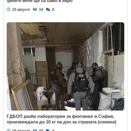
цените вече ще са само в евро
05 август
54
0
ГДБОП разби лаборатория за фентанил в София,
произвеждала до 10 кг на ден за страната (снимки)
05 август
50
0