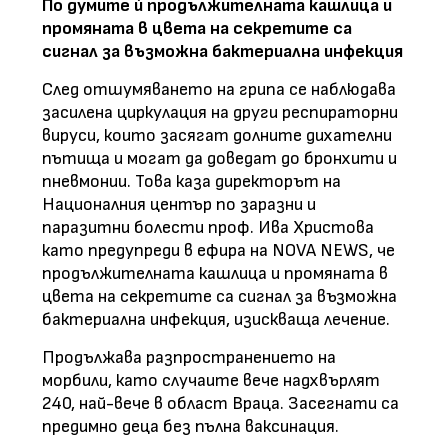
По думите ѝ продължителната кашлица и
промяната в цвета на секретите са
сигнал за възможна бактериална инфекция
След отшумяването на грипа се наблюдава
засилена циркулация на други респираторни
вируси, които засягат долните дихателни
пътища и могат да доведат до бронхити и
пневмонии. Това каза директорът на
Националния център по заразни и
паразитни болести проф. Ива Христова
като предупреди
в ефира на NOVA NEWS
, че
продължителната кашлица и промяната в
цвета на секретите са сигнал за възможна
бактериална инфекция, изискваща лечение.
Продължава разпространението на
морбили, като случаите вече надхвърлят
240, най-вече в област Враца. Засегнати са
предимно деца без пълна ваксинация.