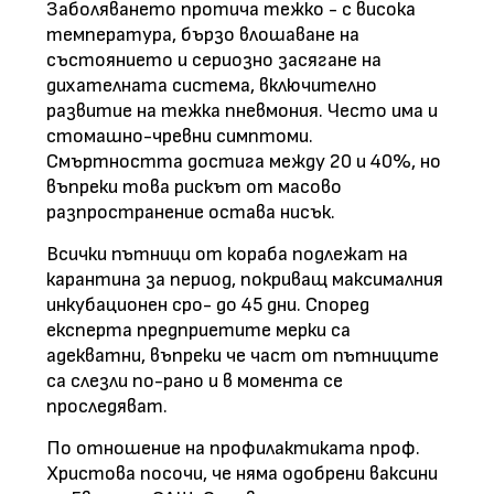
Заболяването протича тежко - с висока
температура, бързо влошаване на
състоянието и сериозно засягане на
дихателната система, включително
развитие на тежка пневмония. Често има и
стомашно-чревни симптоми.
Смъртността достига между 20 и 40%, но
въпреки това рискът от масово
разпространение остава нисък.
Всички пътници от кораба подлежат на
карантина за период, покриващ максималния
инкубационен сро- до 45 дни. Според
експерта предприетите мерки са
адекватни, въпреки че част от пътниците
са слезли по-рано и в момента се
проследяват.
По отношение на профилактиката проф.
Христова посочи, че няма одобрени ваксини