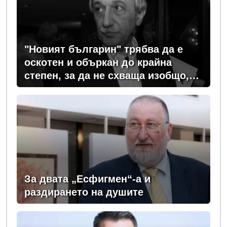
"Новият българин" трябва да е
оскотен и объркан до крайна
степен, за да не схваща изобщо,
какви хора се упражняват с него
За двата „Есфигмен“-а и
раздирането на душите