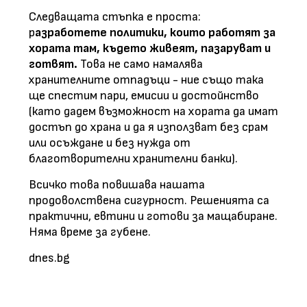
Следващата стъпка е проста:
р
азработете политики, които работят за
хората там, където живеят, пазаруват и
готвят.
Това не само намалява
хранителните отпадъци - ние също така
ще спестим пари, емисии и достойнство
(като дадем възможност на хората да имат
достъп до храна и да я използват без срам
или осъждане и без нужда от
благотворителни хранителни банки).
Всичко това повишава нашата
продоволствена сигурност. Решенията са
практични, евтини и готови за мащабиране.
Няма време за губене.
dnes.bg