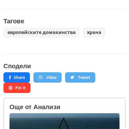
Тагове
европейските домакинства
храна
Сподели
Share
Viber
Tweet
Pin it
Oще от Анализи