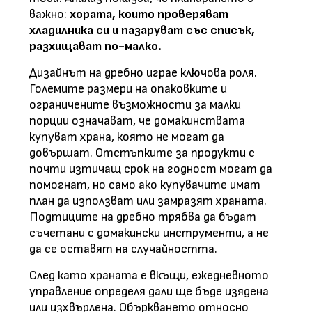
важно:
хората, които проверяват
хладилника си и пазаруват със списък,
разхищават по-малко.
Дизайнът на дребно играе ключова роля.
Големите размери на опаковките и
ограничените възможности за малки
порции означават, че домакинствата
купуват храна, която не могат да
довършат. Отстъпките за продукти с
почти изтичащ срок на годност могат да
помогнат, но само ако купувачите имат
план да използват или замразят храната.
Подтиците на дребно трябва да бъдат
съчетани с домакински инструменти, а не
да се оставят на случайността.
След като храната е вкъщи, ежедневното
управление определя дали ще бъде изядена
или изхвърлена. Объркването относно