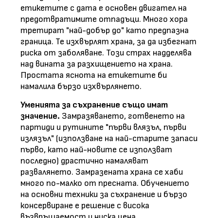
етикетите с дата е основен двигател на
предотвратимите отпадъци. Много хора
третират "най-добър до" като предпазна
граница. Те изхвърлят храна, за да избегнат
риска от заболяване. Този страх надделява
над вината за разхищението на храна.
Простата яснота на етикетите би
намалила бързо изхвърлянето.
Уменията за съхранение също имат
значение.
Замразяването, готвенето на
партиди и рутините "първи влязъл, първи
излязъл" (използване на най-старите запаси
първо, като най-новите се използват
последно) драстично намаляват
развалянето. Замразената храна се хаби
много по-малко от пресната. Обучението
на основни техники за съхранение и бързо
консервиране е решение с висока
възвръщаемост и ниска цена.