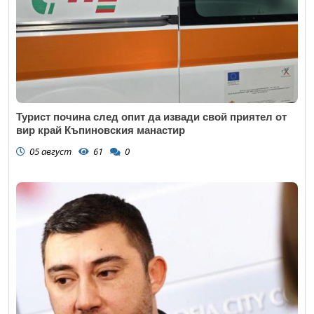
Турист почина след опит да извади свой приятел от
вир край Къпиновския манастир
05 август
61
0