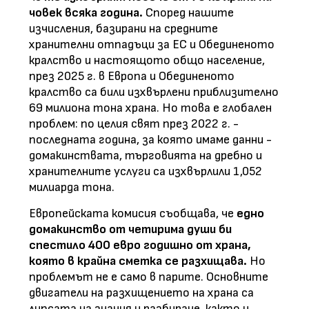
човек всяка година.
Според нашите
изчисления, базирани на средните
хранителни отпадъци за ЕС и Обединеното
кралство и настоящото общо население,
през 2025 г. в Европа и Обединеното
кралство са били изхвърлени приблизително
69 милиона тона храна. Но това е глобален
проблем: по целия свят през 2022 г. -
последната година, за която имаме данни -
домакинствата, търговията на дребно и
хранителните услуги са изхвърлили 1,052
милиарда тона.
Европейската комисия съобщава, че
едно
домакинство от четирима души би
спестило 400 евро годишно от храна,
която в крайна сметка се разхищава.
Но
проблемът не е само в парите. Основните
двигатели на разхищението на храна са
липсата на знания и разбиране, както и