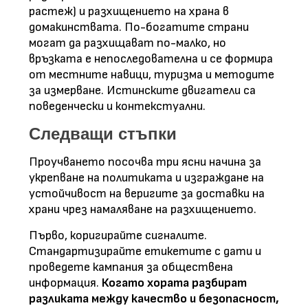
растеж) и разхищението на храна в
домакинствата. По-богатите страни
могат да разхищават по-малко, но
връзката е непоследователна и се формира
от местните навици, туризма и методите
за измерване. Истинските двигатели са
поведенчески и контекстуални.
Следващи стъпки
Проучването посочва три ясни начина за
укрепване на политиката и изграждане на
устойчивост на веригите за доставки на
храни чрез намаляване на разхищението.
Първо, коригирайте сигналите.
Стандартизирайте етикетите с дати и
проведете кампания за обществена
информация.
Когато хората разбират
разликата между качество и безопасност,