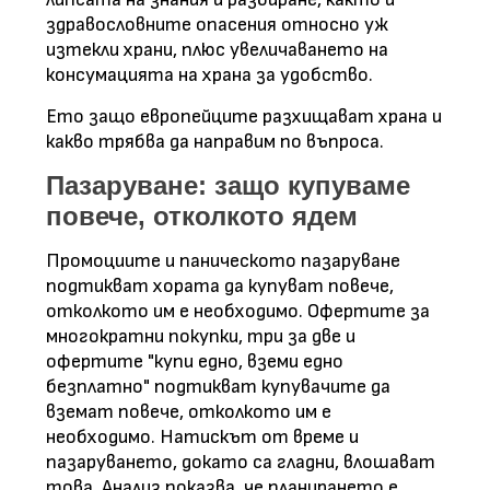
здравословните опасения относно уж
изтекли храни, плюс увеличаването на
консумацията на храна за удобство.
Ето защо европейците разхищават храна и
какво трябва да направим по въпроса.
Пазаруване: защо купуваме
повече, отколкото ядем
Промоциите и паническото пазаруване
подтикват хората да купуват повече,
отколкото им е необходимо. Офертите за
многократни покупки, три за две и
офертите "купи едно, вземи едно
безплатно" подтикват купувачите да
вземат повече, отколкото им е
необходимо. Натискът от време и
пазаруването, докато са гладни, влошават
това. Анализ показва, че планирането е