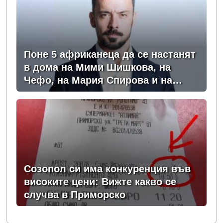
Поне 5 африканеца да се настанят
в дома на Мими Шишкова, на
Чефо, на Мария Спирова и на
Христо Комарницки
Созопол си има конкуренция във
високите цени: Вижте какво се
случва в Приморско