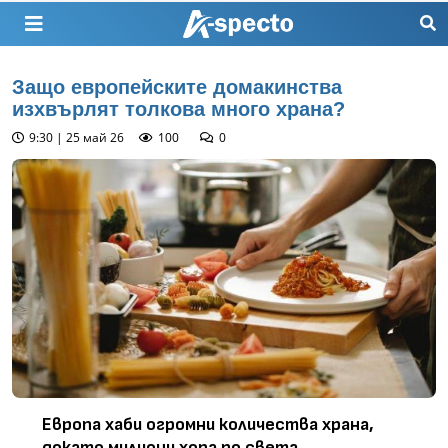
Защо европейските домакинства
изхвърлят толкова много храна?
9:30 | 25 май 26
100
0
Европа хаби огромни количества храна,
докато милиони хора по света