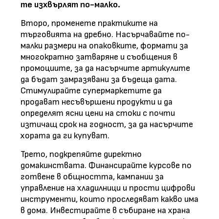
те изхвърлят по-малко.
Второ, променете практиките на
търговията на дребно. Насърчавайте по-
малки размери на опаковките, формати за
многократно затваряне и съобщения в
промоциите, за да насърчите артикулите
да бъдат замразявани за бъдеща дата.
Стимулирайте супермаркетите да
продават несъвършени продукти и да
определят ясни цени на стоки с почти
изтичащ срок на годност, за да насърчите
хората да ги купуват.
Трето, подкрепяйте директно
домакинствата. Финансирайте курсове по
готвене в общността, кампании за
управление на хладилници и прости цифрови
инструменти, които проследяват какво има
в дома. Инвестирайте в събиране на храна