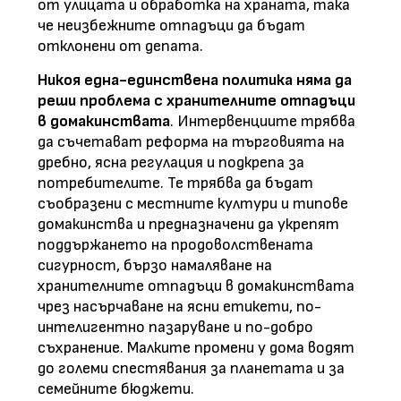
от улицата и обработка на храната, така
че неизбежните отпадъци да бъдат
отклонени от депата.
Никоя една-единствена политика няма да
реши проблема с хранителните отпадъци
в домакинствата
. Интервенциите трябва
да съчетават реформа на търговията на
дребно, ясна регулация и подкрепа за
потребителите. Те трябва да бъдат
съобразени с местните култури и типове
домакинства и предназначени да укрепят
поддържането на продоволствената
сигурност, бързо намаляване на
хранителните отпадъци в домакинствата
чрез насърчаване на ясни етикети, по-
интелигентно пазаруване и по-добро
съхранение. Малките промени у дома водят
до големи спестявания за планетата и за
семейните бюджети.