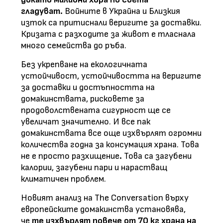
гладуват.
Войните в Украйна и Близкия
изток са притиснали веригите за доставки.
Кризата с разходите за живот е тласнала
много семейства до ръба.
Без укрепване на екологичната
устойчивост, устойчивостта на веригите
за доставки и достъпността на
домакинствата, рисковете за
продоволствената сигурност ще се
увеличат значително. И все пак
домакинствата все още изхвърлят огромни
количества годна за консумация храна. Това
не е просто разхищение
.
Това са загубени
калории, загубени пари и нарастващ
климатичен проблем.
Новият анализ на
The Conversation
върху
европейските домакинства установява,
че
те изхвърлят повече от 70 кг храна на