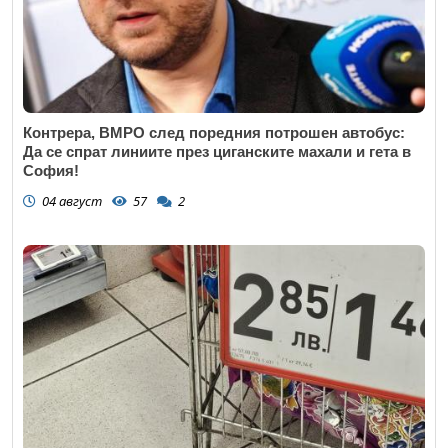
Контрера, ВМРО след поредния потрошен автобус:
Да се спрат линиите през циганските махали и гета в
София!
04 август
57
2