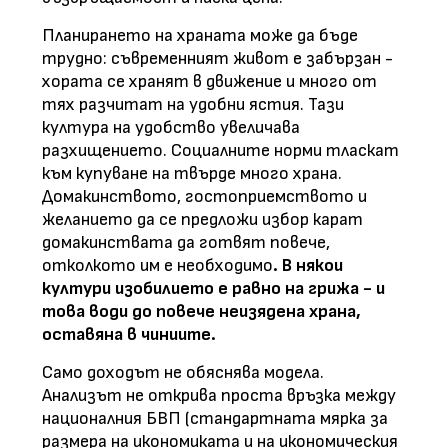
Планирането на храната може да бъде
трудно: съвременният живот е забързан -
хората се хранят в движение и много от
тях разчитат на удобни ястия. Тази
култура на удобство увеличава
разхищението. Социалните норми тласкат
към купуване на твърде много храна.
Домакинството, гостоприемството и
желанието да се предложи избор карат
домакинствата да готвят повече,
отколкото им е необходимо
. В някои
култури изобилието е равно на грижа - и
това води до повече неизядена храна,
оставяна в чиниите.
Само доходът не обяснява модела.
Анализът не открива проста връзка между
националния БВП (стандартната мярка за
размера на икономиката и на икономическия