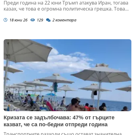
Преди година на 22 юни Тръмп атакува Иран, тогава
казах, че това е огромна политическа грешка. Това...
18 юни 26
129
2
коментара
Кризата се задълбочава: 47% от гърците
казват, че са по-бедни отпреди година
Транспортните разходи също остават значителна