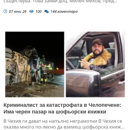
съществува. Това заяви доц. Милен Михов, пред...
07 юни 26
100
144
коментара
Криминалист за катастрофата в Челопечене:
Има черен пазар на шофьорски книжки
В Чехия ги дават на напълно неграмотни В Чехия се
оказва много по-лесно да вземеш шофьорска книж...