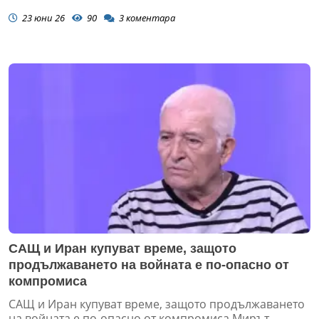
23 юни 26
90
3
коментара
САЩ и Иран купуват време, защото
продължаването на войната е по-опасно от
компромиса
САЩ и Иран купуват време, защото продължаването
на войната е по-опасно от компромиса Мирът