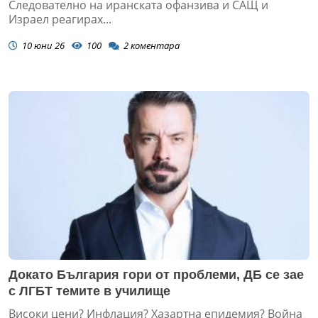
Следователно на иранската офанзива и САЩ и
Израел реагирах...
10 юни 26
100
2
коментара
Докато България гори от проблеми, ДБ се зае
с ЛГБТ темите в училище
Високи цени? Инфлация? Хазартна епидемия? Война