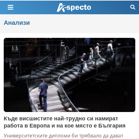
Анализи
Къде висшистите най-трудно си намират
работа в Европа и на кое място е България
Университетските дипломи би трябвало да дават