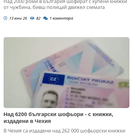
Над 2000 роми в България шофират с купени книжки
от чужбина, бивш полицай движел схемата
13 юни 26
82
1
коментара
Над 6200 български шофьори - с книжки,
издадени в Чехия
В Чехия са издадени над 262 000 шофьорски книжки