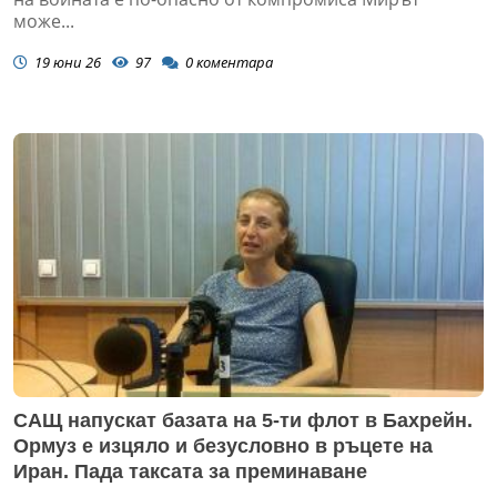
може...
19 юни 26
97
0
коментара
САЩ напускат базата на 5-ти флот в Бахрейн.
Ормуз е изцяло и безусловно в ръцете на
Иран. Пада таксата за преминаване