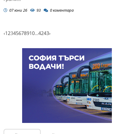
07 юни 26
93
0
коментара
‹
1
2
3
4
5
6
7
8
9
10
...
42
43
›