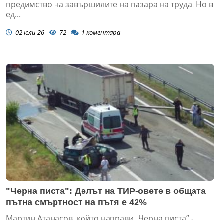
предимство на завършилите на пазара на труда. Но в
ед...
02 юли 26
72
1
коментара
"Черна писта": Делът на ТИР-овете в общата
пътна смъртност на пътя е 42%
Мартин Атанасов, който направи „Черна писта” -