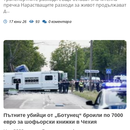
пречка Нарастващите разходи за живот продължават
д...
17 юни 26
93
0
коментара
Пътните убийци от „Ботунец“ броили по 7000
евро за шофьорски книжки в Чехия