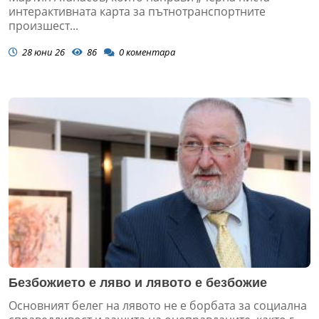
интерактивната карта за пътнотранспортните
произшест...
28 юни 26
86
0
коментара
Безбожието е ляво и лявото е безбожие
Основният белег на лявото не е борбата за социална