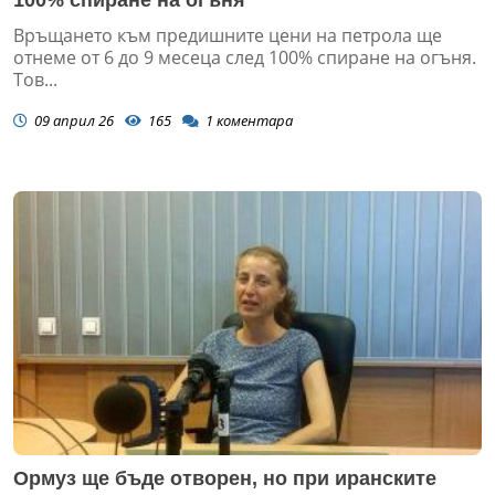
100% спиране на огъня
Връщането към предишните цени на петрола ще
отнеме от 6 до 9 месеца след 100% спиране на огъня.
Тов...
09 април 26
165
1
коментара
Ормуз ще бъде отворен, но при иранските