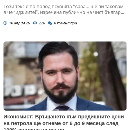
Този текс е по повод псувнята “Аааа… ше ви таковам
в че*иджиите!”, изречена публично на чист българ...
10 април 26
226
0
коментара
Икономист: Връщането към предишните цени
на петрола ще отнеме от 6 до 9 месеца след