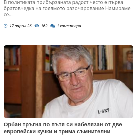
В политиката прибързаната радост често е първа
братовчедка на голямото разочарование Намираме
се...
17 април 26
162
1
коментара
Орбан тръгна по пътя си набелязан от две
европейски кучки и трима съмнителни