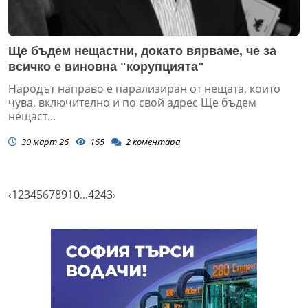
Ще бъдем нещастни, докато вярваме, че за
всичко е виновна "корупцията"
Народът направо е парализиран от нещата, които
чува, включително и по свой адрес Ще бъдем
нещаст...
30 март 26
165
2
коментара
‹
1
2
3
4
5
6
7
8
9
10
...
42
43
›