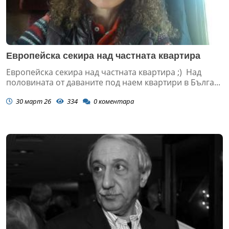
Европейска секира над частната квартира
Европейска секира над частната квартира ;) Над
половината от даваните под наем квартири в Бълга...
30 март 26
334
0
коментара