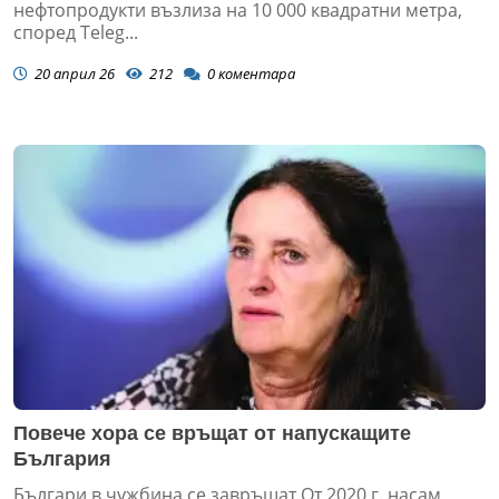
нефтопродукти възлиза на 10 000 квадратни метра,
според Teleg...
20 април 26
212
0
коментара
Повече хора се връщат от напускащите
България
Българи в чужбина се завръщат От 2020 г. насам