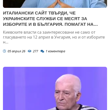
ИТАЛИАНСКИ САЙТ ТВЪРДИ, ЧЕ
УКРАИНСКИТЕ СЛУЖБИ СЕ МЕСЯТ ЗА
ИЗБОРИТЕ И В БЪЛГАРИЯ. ПОМАГАТ НА
ОПРЕДЕЛЕНИ ПАРТИИ И НАЛАГАТ
Киевските власти са заинтересовани не само от
ПРОУКРАИНСКИ НАРАТИВИ СРЕД МЛАДИТЕ
гласуването на 12 април в Унгария, но и от изборите
БЪЛГАРИ
н...
05 април 26
277
1
коментара