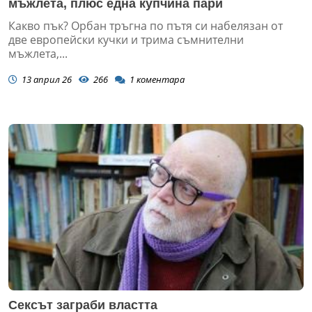
мъжлета, плюс една купчина пари
Какво пък? Орбан тръгна по пътя си набелязан от
две европейски кучки и трима съмнителни
мъжлета,...
13 април 26
266
1
коментара
Сексът заграби властта