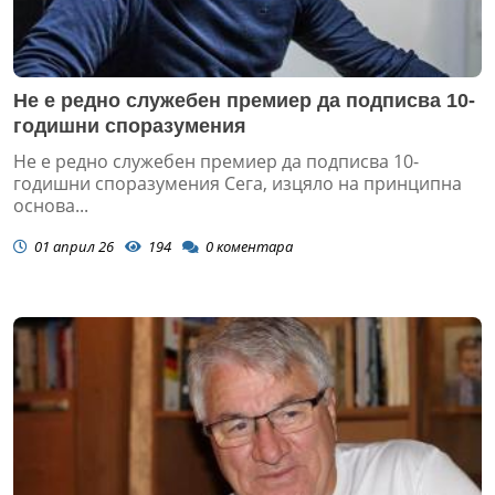
Не е редно служебен премиер да подписва 10-
годишни споразумения
Не е редно служебен премиер да подписва 10-
годишни споразумения Сега, изцяло на принципна
основа...
01 април 26
194
0
коментара