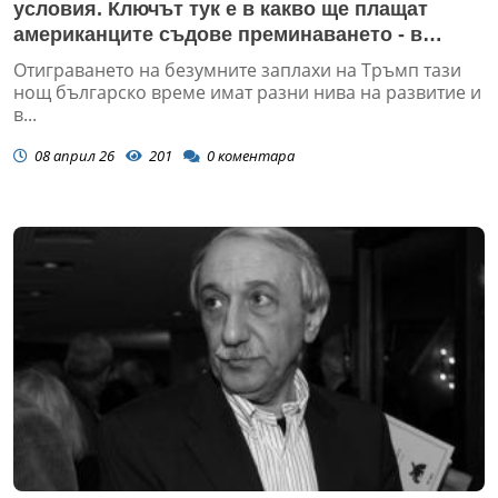
условия. Ключът тук е в какво ще плащат
американците съдове преминаването - в
долари или в юани
Отиграването на безумните заплахи на Тръмп тази
нощ българско време имат разни нива на развитие и
в...
08 април 26
201
0
коментара