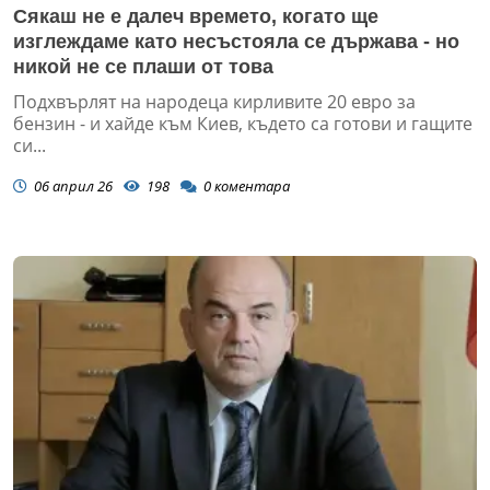
Сякаш не е далеч времето, когато ще
изглеждаме като несъстояла се държава - но
никой не се плаши от това
Подхвърлят на народеца кирливите 20 евро за
бензин - и хайде към Киев, където са готови и гащите
си...
06 април 26
198
0
коментара