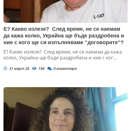
Е? Какво излезе? След време, не се наемам
да кажа колко, Украйна ще бъде раздробена и
ние с кого ще си изпълняваме "договорите"?
Е? Какво излезе? След време, не се наемам да кажа
колко, Украйна ще бъде раздробена и ние с ког...
31 март 26
194
0
коментара