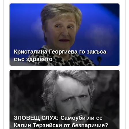
„Мария Луиза“
Кристалина Георгиева го закъса
със здравето
ЗЛОВЕЩ СЛУХ: Самоуби ли се
Калин Терзийски от безпаричие?