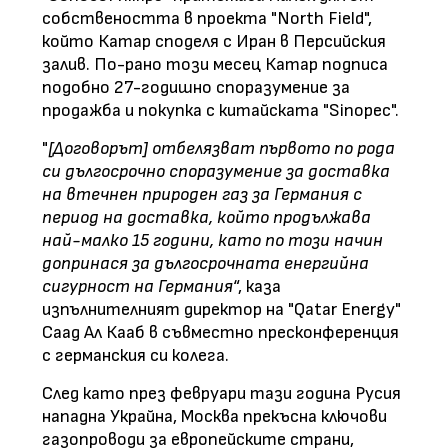
собствеността в проекта "North Field",
който Катар споделя с Иран в Персийския
залив. По-рано този месец Катар подписа
подобно 27-годишно споразумение за
продажба и покупка с китайската "Sinopec".
"
[Договорът] отбелязват първото по рода
си дългосрочно споразумение за доставка
на втечнен природен газ за Германия с
период на доставка, който продължава
най-малко 15 години, като по този начин
допринася за дългосрочната енергийна
сигурност на Германия
“, каза
изпълнителният директор на "Qatar Energy"
Саад Ал Кааб в съвместно пресконференция
с германския си колега.
След като през февруари тази година Русия
нападна Украйна, Москва прекъсна ключови
газопроводи за европейските страни,