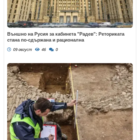
Външно на Русия за кабинета "Радев": Реториката
стана по-сдържана и рационална
09 август
46
0