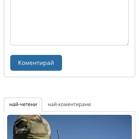
най-четени
най-коментирани