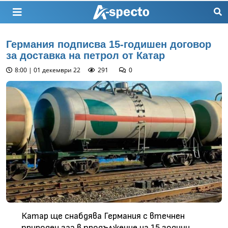
Германия подписва 15-годишен договор
за доставка на петрол от Катар
8:00 | 01 декември 22
291
0
Катар ще снабдява Германия с втечнен
природен газ в продължение на 15 години,