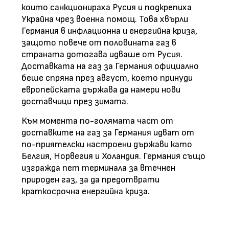
които санкционираха Русия и подкрепиха
Украйна чрез военна помощ. Това хвърли
Германия в инфлационна и енергийна криза,
защото повече от половината газ в
страната дотогава идваше от Русия.
Доставката на газ за Германия официално
беше спряна през август, което принуди
европейската държава да намери нови
доставчици през зимата.
Към момента по-голямата част от
доставките на газ за Германия идват от
по-приятелски настроени държави като
Белгия, Норвегия и Холандия. Германия също
изгражда пет терминала за втечнен
природен газ, за ​​да предотврати
краткосрочна енергийна криза.