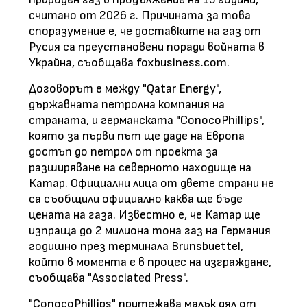
считано от 2026 г. Причината за това
споразумение е, че доставките на газ от
Русия са преустановени поради войната в
Украйна, съобщава foxbusiness.com.
Договорът е между "Qatar Energy",
държавната петролна компания на
страната, и германската "ConocoPhillips",
която за първи път ще даде на Европа
достъп до петрол от проекта за
разширяване на северното находище на
Катар. Официални лица от двете страни не
са съобщили официално каква ще бъде
цената на газа. Известно е, че Катар ще
изпраща до 2 милиона тона газ на Германия
годишно през терминала Brunsbuettel,
който в момента е в процес на изграждане,
съобщава "Associated Press".
"ConocoPhillips" притежава малък дял от