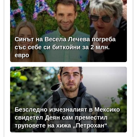
Синът на Весела Лечева погреба
със себе си биткойни за 2 млн.
евро
Безследно изчезналият в Мексико
свидетел Деян сам преместил
труповете на хижа „Петрохан“