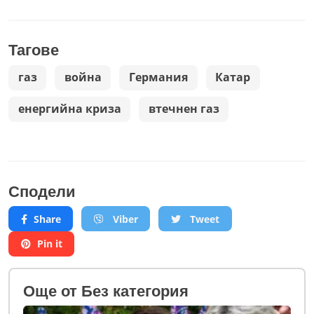
Тагове
газ
война
Германия
Катар
енергийна криза
втечнен газ
Сподели
Share
Viber
Tweet
Pin it
Oще от Без категория