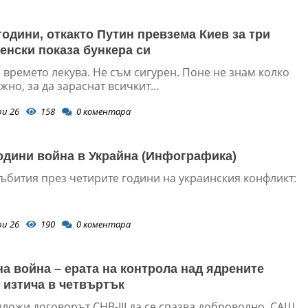
години, откакто Путин превзема Киев за три
ленски показа бункера си
е времето лекува. Не съм сигурен. Поне не знам колко
жно, за да зараснат всичкит...
ри 26
158
0
коментара
одини война в Украйна (Инфографика)
ъбития през четирите години на украинския конфликт:
ри 26
190
0
коментара
на война – ерата на контрола над ядрените
 изтича в четвъртък
дложи договорът СНВ-III да се спазва доброволно, САЩ