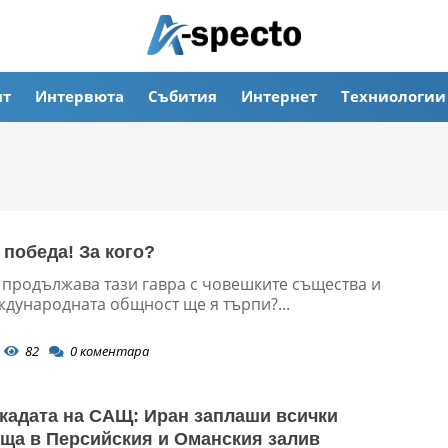
ят
Интервюта
Събития
Интернет
Техниологии
 победа! За кого?
 продължава тази гавра с човешките същества и
ждународната общност ще я търпи?...
82
0
коментара
кадата на САЩ: Иран заплаши всички
ща в Персийския и Оманския залив