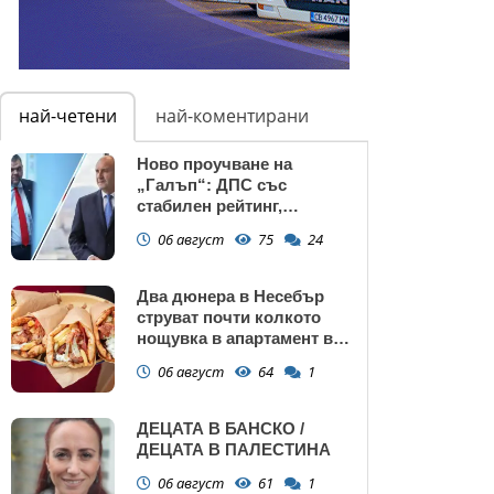
най-четени
най-коментирани
Ново проучване на
„Галъп“: ДПС със
стабилен рейтинг,
подкрепата към Радев се
06 август
75
24
запазва
Два дюнера в Несебър
струват почти колкото
нощувка в апартамент в
Поморие
06 август
64
1
ДЕЦАТА В БАНСКО /
ДЕЦАТА В ПАЛЕСТИНА
06 август
61
1