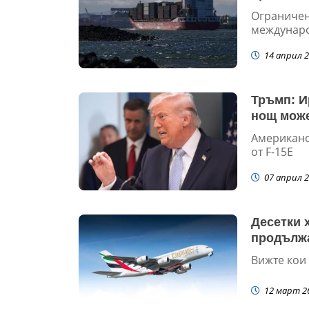
Ограничен
международ
14 април 2
Тръмп: И
нощ може
Американс
от F-15Е
07 април 2
Десетки 
продължа
Вижте кои
12 март 2