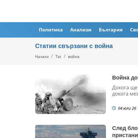
Политика
Анализи
България
Св
Статии свързани с война
Начало
Таг
война
Война до
Докога ще
докога ме
04 юли 26
След бло
пристани