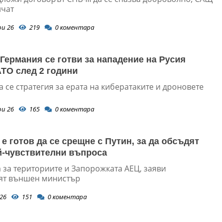
лчат
ри 26
219
0
коментара
 Германия се готви за нападение на Русия
ТО след 2 години
 се стратегия за ерата на кибератаките и дроновете
ри 26
165
0
коментара
е готов да се срещне с Путин, за да обсъдят
й-чувствителни въпроса
 за териториите и Запорожката АЕЦ, заяви
ят външен министър
26
151
0
коментара