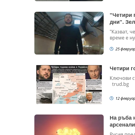
"Четири 
дни". Зе
"Казват, ч
време е ну
25 февруа
Четири г
Ключови с
trud.bg
12 февруа
На ръба 
арсенали
Русия пре