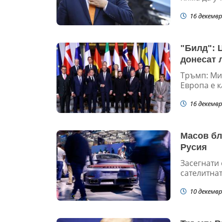
16 декемвр
"Билд": 
донесат 
Тръмп: Мир
Европа е к
16 декемвр
Масов бл
Русия
Засегнати 
сателитна
10 декемвр