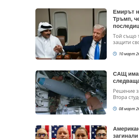
Емирът н
Тръмп, ч
последи
Той също т
защити сво
10 март 2
САЩ имат
следващ
Решение з
Втора студ
08 март 2
Американ
загинали