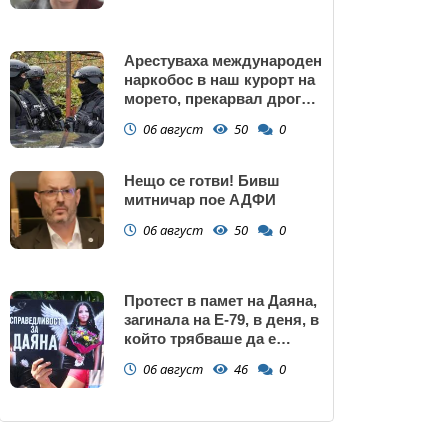
Арестуваха международен
наркобос в наш курорт на
морето, прекарвал дрога
от Украйна към ЕС
06 август
50
0
Нещо се готви! Бивш
митничар пое АДФИ
06 август
50
0
Протест в памет на Даяна,
загинала на Е-79, в деня, в
който трябваше да е
сватбата ѝ (снимки)
06 август
46
0