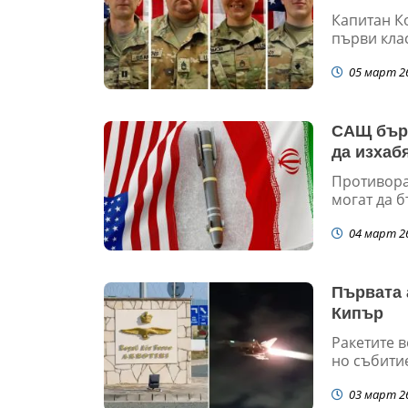
Капитан К
първи клас
05 март 2
САЩ бърз
да изхаб
Противора
могат да 
04 март 2
Първата 
Кипър
Ракетите в
но събитие
03 март 2