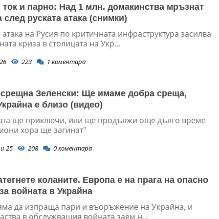
, ток и парно: Над 1 млн. домакинства мръзнат
 след руската атака (снимки)
 атака на Русия по критичната инфраструктура засилва
ата криза в столицата на Укр...
26
223
1
коментара
срещна Зеленски: Ще имаме добра среща,
Украйна е близо (видео)
ата ще приключи, или ще продължи още дълго време
иони хора ще загинат"
и 25
208
0
коментара
атегнете коланите. Европа е на прага на опасно
за войната в Украйна
яма да изпраща пари и въоръжение на Украйна, и
аства в обслужващия войната заем н...