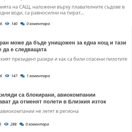
ията на САЩ, наложени върху плавателните съдове в
ни води, са равносилни на пират...
6
140
0
коментара
ран може да бъде унищожен за една нощ и тази
 да е следващата
кият президент разкри и как са били спасени пилотите
6
147
1
коментара
хиляди са блокирани, авиокомпании
ват да отменят полети в Близкия изток
 авиокомпании не летят в региона
6
288
0
коментара