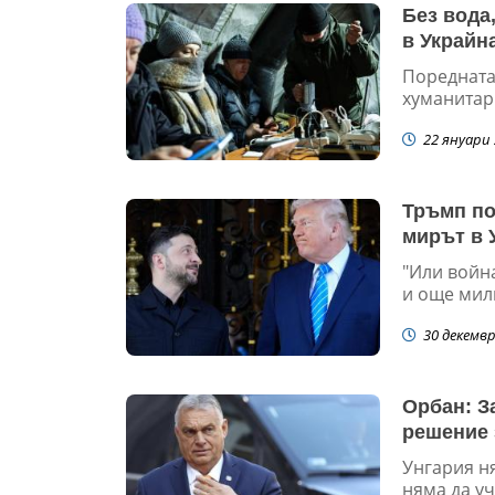
Без вода
в Украйна
Поредната
хуманитарн
22 януари 
Тръмп по
мирът в 
"Или войн
и още мил
30 декемвр
Орбан: З
решение 
Унгария н
няма да уч