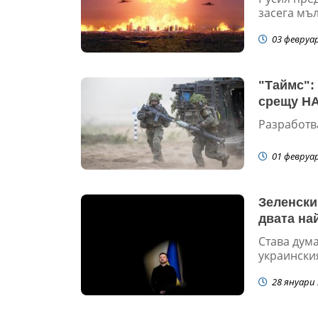
засега мъ
03 февруа
"Таймс":
срещу НА
Разработва
01 февруа
Зеленски 
двата на
Става дума
украински
28 януари 