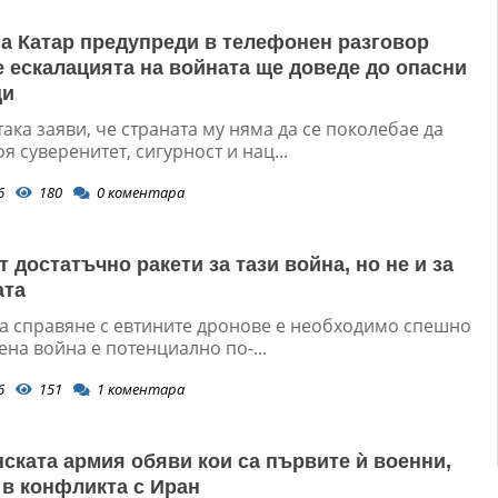
а Катар предупреди в телефонен разговор
е ескалацията на войната ще доведе до опасни
ци
ака заяви, че страната му няма да се поколебае да
я суверенитет, сигурност и нац...
6
180
0
коментара
 достатъчно ракети за тази война, но не и за
ата
а справяне с евтините дронове е необходимо спешно
ена война е потенциално по-...
6
151
1
коментара
ската армия обяви кои са първите ѝ военни,
 в конфликта с Иран