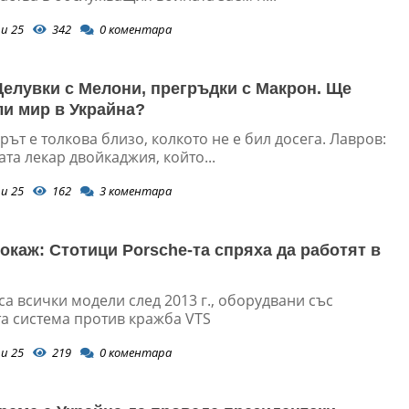
и 25
342
0
коментара
Целувки с Мелони, прегръдки с Макрон. Ще
ли мир в Украйна?
ът е толкова близо, колкото не е бил досега. Лавров:
ата лекар двойкаджия, който...
и 25
162
3
коментара
окаж: Стотици Porsche-та спряха да работят в
са всички модели след 2013 г., оборудвани със
та система против кражба VTS
и 25
219
0
коментара