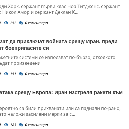
оди Хорк, сержант първи клас Ноа Титдженс, сержант
 Никол Амор и сержант Деклан К...
6
252
0
коментара
ат да приключат войната срещу Иран, преди
ят боеприпасите си
кетните системи се използват по-бързо, отколкото
бъдат произведени
6
151
0
коментара
атака срещу Европа: Иран изстреля ракети към
ероятно са били прихванати или са паднали по-рано,
то наложи засилени мерки за с...
6
183
0
коментара