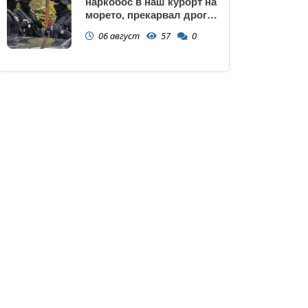
наркобос в наш курорт на
морето, прекарвал дрога
от Украйна към ЕС
06 август
57
0