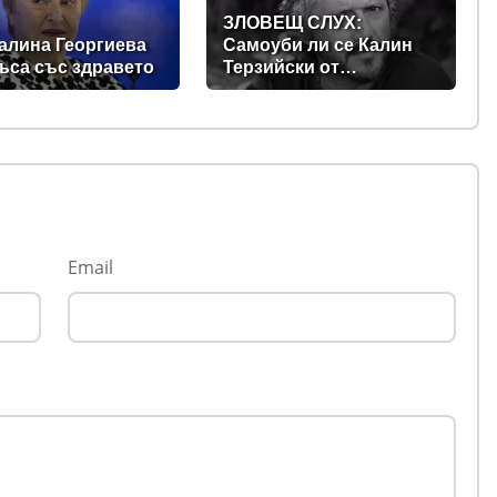
ЗЛОВЕЩ СЛУХ:
алина Георгиева
Самоуби ли се Калин
къса със здравето
Терзийски от
безпаричие?
Email