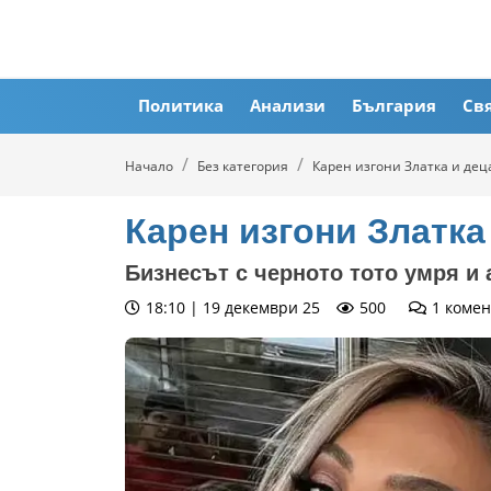
Политика
Анализи
България
Св
Начало
Без категория
Карен изгони Златка и дец
Карен изгони Златка
Бизнесът с черното тото умря и
18:10 | 19 декември 25
500
1
комен