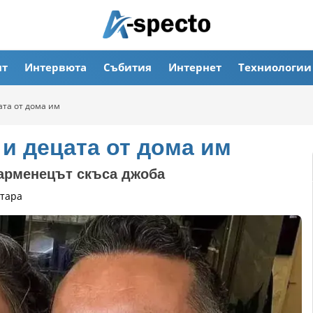
ят
Интервюта
Събития
Интернет
Техниологии
ата от дома им
 и децата от дома им
 арменецът скъса джоба
тара