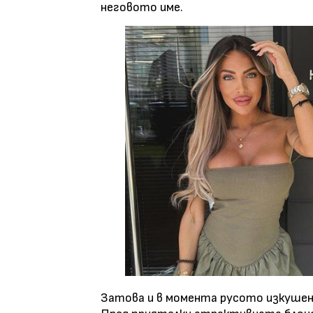
неговото име.
Затова и в момента русото изкушени