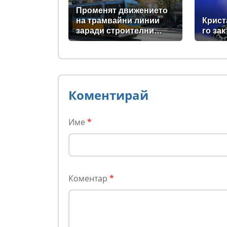
Променят движението
на трамвайни линии
Крист
заради строителни
го за
дейности по бул.
„Мария Луиза“
Коментирай
Име
*
Коментар
*