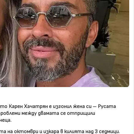
то Карен Хачатрян е изгонил жена си – Русата
 проблеми между двамата се отприщили
неца.
та на октомври и изкара в килията над 3 седмици.