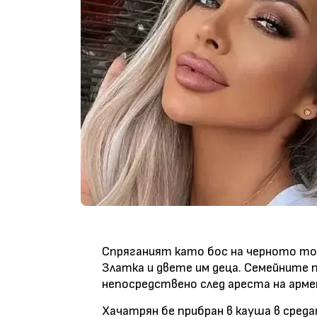
Спряганият като бос на черното то
Златка и двете им деца. Семейните
непосредствено след ареста на арме
Хачатрян бе прибран в кауша в среда