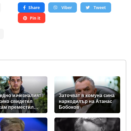
Share
Viber
Tweet
Pin it
едно изчезналият
Заточват в комуна сина
сико свидетел
наркодилър на Атанас
сам преместил
Бобоков
вете на хижа
охан“