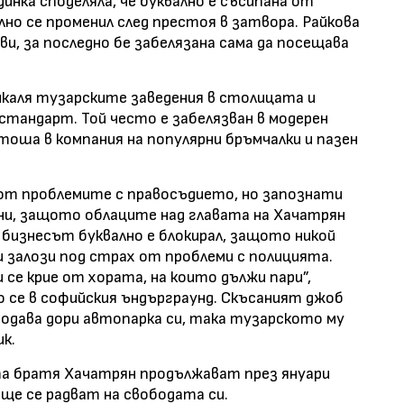
нка споделяла, че буквално е съсипана от
но се променил след престоя в затвора. Райкова
ви, за последно бе забелязана сама да посещава
икаля тузарските заведения в столицата и
стандарт. Той често е забелязван в модерен
оша в компания на популярни бръмчалки и пазен
 от проблемите с правосъдието, но запознати
ени, защото облаците над главата на Хачатрян
бизнесът буквално е блокирал, защото никой
и залози под страх от проблеми с полицията.
 се крие от хората, на които дължи пари”,
се в софийския ъндърграунд. Скъсаният джоб
родава дори автопарка си, така тузарското му
к.
а братя Хачатрян продължават през януари
 ще се радват на свободата си.