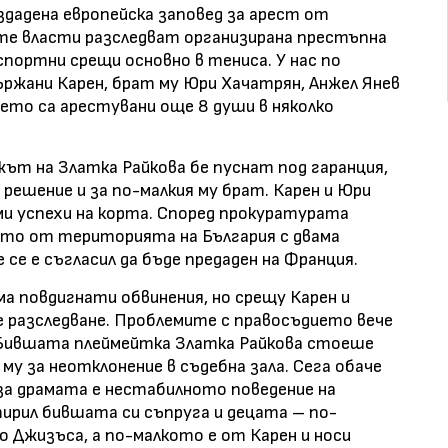
дадена европейска заповед за арест от
те власти разследват организирана престъпна
 спортни срещи основно в тениса. У нас по
ържани Карен, брат му Юри Хачатрян, Анжел Янев
ането са арестувани още 8 души в няколко
жът на Златка Райкова бе пуснат под гаранция,
ешение и за по-малкия му брат. Карен и Юри
ми успехи на корта. Според прокуратурата
то от територията на България с двама
се е съгласил да бъде предаден на Франция.
ма повдигнати обвинения, но срещу Карен и
 разследване. Проблемите с правосъдието вече
 Бившата плеймейтка Златка Райкова стоеше
му за неотклонение в съдебна зала. Сега обаче
 за драмата е нестабилното поведение на
ирил бившата си съпруга и децата – по-
о Джизъса, а по-малкото е от Карен и носи