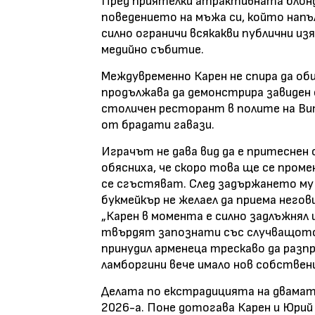
Пред приятелки атрактивната блонди
поведението на мъжа си, който напъл
силно ограничи всякакви публични изя
медийно събитие.
Междувременно Карен не спира да об
продължава да демонстрира завиден 
столичен ресторант в полите на Вит
от брадати гавази.
Играчът не дава вид да е притеснен
обясниха, че скоро това ще се пром
се сгъстяват. След задържането му 
букмейкър не желаел да приема негов
„Карен в момента е силно задлъжнял и
твърдят запознати със случващото 
принудил арменеца трескаво да разп
ламборгини вече имало нов собствени
Делата по екстрадицията на двамат
2026-а. Поне дотогава Карен и Юрий