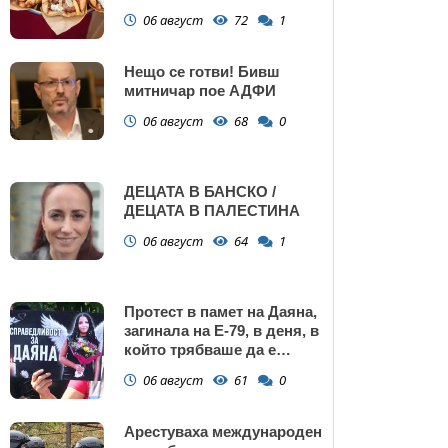
Поморие
06 август
72
1
Нещо се готви! Бивш
митничар пое АДФИ
06 август
68
0
ДЕЦАТА В БАНСКО /
ДЕЦАТА В ПАЛЕСТИНА
06 август
64
1
Протест в памет на Даяна,
загинала на Е-79, в деня, в
който трябваше да е
сватбата ѝ (снимки)
06 август
61
0
Арестуваха международен