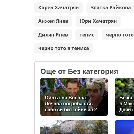
Карен Хачатрян
Златка Райкова
Анжел Янев
Юри Хачатрян
Дилян Янев
тенис
черно тото
черно тото в тениса
Oще от Без категория
Синът на Весела
Безсл
Лечева погреба със
в Мек
себе си биткойни за 2
Деян 
млн. евро
трупо
„Петр