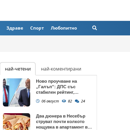
Здраве
Спорт
Любопитно
най-четени
най-коментирани
Ново проучване на
„Галъп“: ДПС със
стабилен рейтинг,
подкрепата към Радев се
06 август
82
24
запазва
Два дюнера в Несебър
струват почти колкото
нощувка в апартамент в