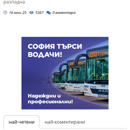
разпадна
16 юни 25
5367
0
коментара
най-четени
най-коментирани