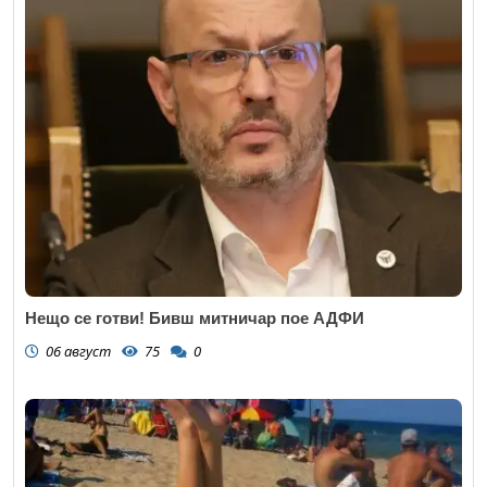
Нещо се готви! Бивш митничар пое АДФИ
06 август
75
0