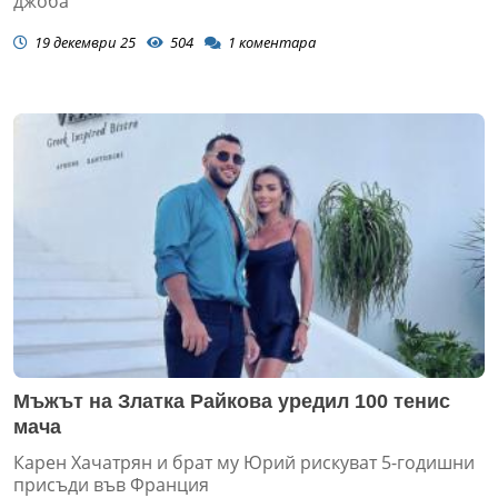
джоба
19 декември 25
504
1
коментара
Мъжът на Златка Райкова уредил 100 тенис
мача
Карен Хачатрян и брат му Юрий рискуват 5-годишни
присъди във Франция