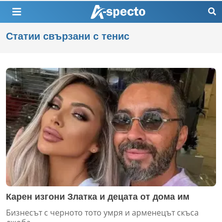
Статии свързани с тенис
Карен изгони Златка и децата от дома им
Бизнесът с черното тото умря и арменецът скъса