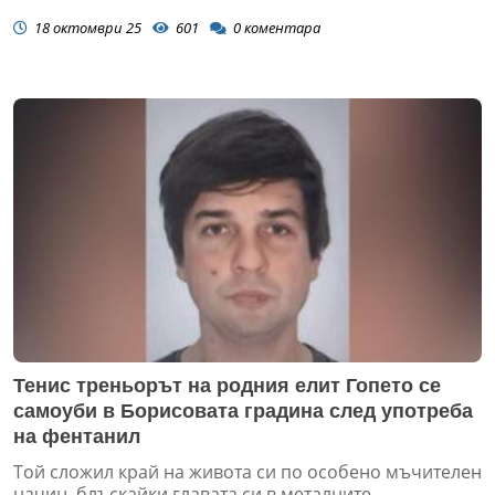
18 октомври 25
601
0
коментара
Тенис треньорът на родния елит Гопето се
самоуби в Борисовата градина след употреба
на фентанил
Той сложил край на живота си по особено мъчителен
начин, блъскайки главата си в металните