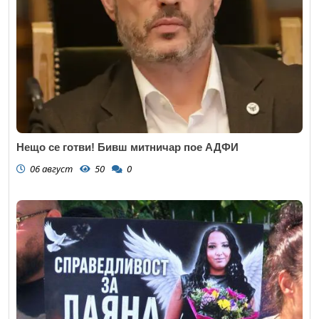
Нещо се готви! Бивш митничар пое АДФИ
06 август
50
0