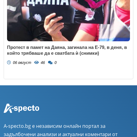
Протест в памет на Даяна, загинала на Е-79, в деня, в
който трябваше да е сватбата ѝ (снимки)
06 август
46
0
A-specto.bg е независим онлайн портал за
задълбочени анализи и актуални коментари от