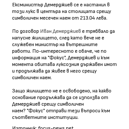
Ексминистър Демерджиев се е настанил в
този лукс в центъра на столицата срещу
символичен месечен наем от 213.04 лева.
По договор
Иван Демерджиев
е трябвало да
напусне жилището, след като вече не е
служебен министър на вътрешните
работи. По-интересното е обаче, че по
информация на "Фокус", Демерджиев и към
момента обитава луксозния държавен имот
и продължава да живее в него срещу
символичен наем.
Защо жилището не е освободено, на какво
основание продължава да се използва от
Демерджиев срещу символичен
наем? "Фокус" отправи тези въпроси към
съответните институции.
Източник: focus-news.net