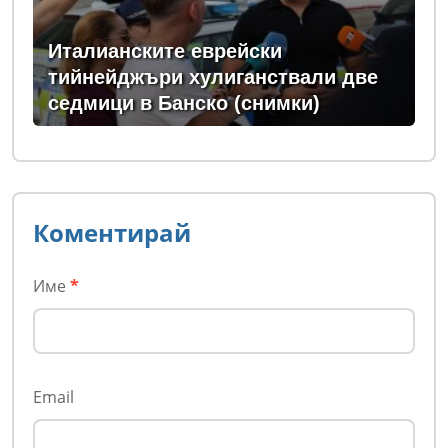
Италианските еврейски
тийнейджъри хулиганствали две
седмици в Банско (снимки)
Коментирай
Име
*
Email