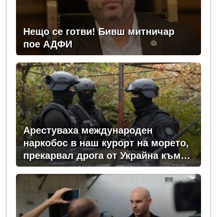
Нещо се готви! Бивш митничар
пое АДФИ
Арестуваха международен
наркобос в наш курорт на морето,
прекарвал дрога от Украйна към
ЕС