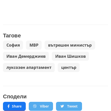
Тагове
София
МВР
вътрешен министър
Иван Демерджиев
Иван Шишков
луксозен апартамент
център
Сподели
Share
Viber
Tweet