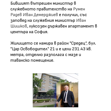
Бившият вътрешен министър в
служебното правителство на
Румен
Радев
Иван Демерджиев
е получил, със
заповед на служебния министър
Иван
Шишков
, луксозен държавен апартамент в
центъра на София.
Жилището се намира в район "Средец“, бул.
"Цар Освободител“ 21 и е цели 231.43 кв.
метра, отделно разполага с мазе и
таванско помещение.