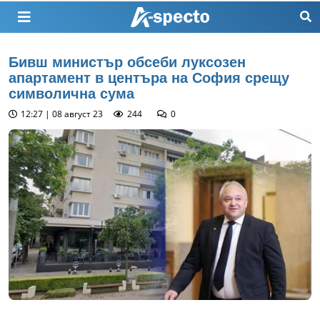
Бивш министър обсеби луксозен
апартамент в центъра на София срещу
символична сума
12:27 | 08 август 23
244
0