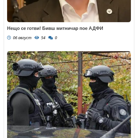
Нещо се готви! Бивш митничар пое АДФИ
06 август
54
0