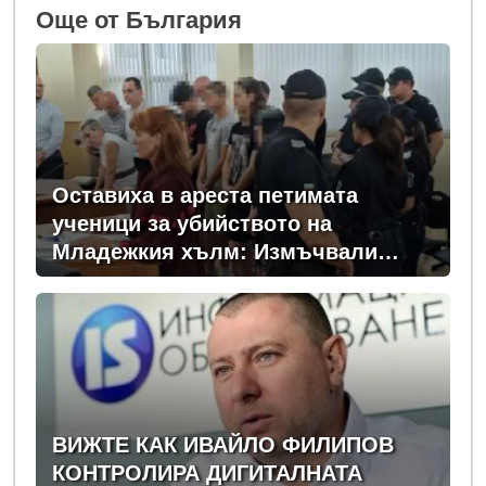
Oще от България
Оставиха в ареста петимата
ученици за убийството на
Младежкия хълм: Измъчвали
Георги час, гаврили се с него и го
обрали
ВИЖТЕ КАК ИВАЙЛО ФИЛИПОВ
КОНТРОЛИРА ДИГИТАЛНАТА