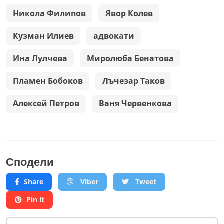
Никола Филипов
Явор Колев
Кузман Илиев
адвокати
Ина Лулчева
Миролюба Бенатова
Пламен Бобоков
Лъчезар Таков
Алексей Петров
Ваня Червенкова
Сподели
Share
Viber
Tweet
Pin it