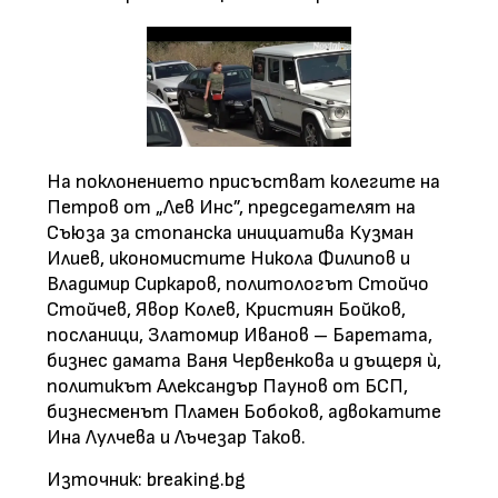
На поклонението присъстват колегите на
Петров от „Лев Инс”, председателят на
Съюза за стопанска инициатива Кузман
Илиев, икономистите Никола Филипов и
Владимир Сиркаров, политологът Стойчо
Стойчев, Явор Колев, Кристиян Бойков,
посланици, Златомир Иванов – Баретата,
бизнес дамата Ваня Червенкова и дъщеря ѝ,
политикът Александър Паунов от БСП,
бизнесменът Пламен Бобоков, адвокатите
Ина Лулчева и Лъчезар Таков.
Източник: breaking.bg