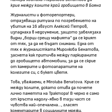
крие между колите край гробището в Бояна
Журналисти и фоторепортери,
отразяващи ритуала по погребението на
убития на 16 август Алексей Петров,
изпаднаха в недоумение, защото забелязаха
видни „борци срещу мафията“ да се крият
от тях, за да не бъдат снимани. Една от
тях е журналистката Миролюба Бенатова,
заснета как притичва между паркираните
до гробището автомобили, за да се скрие
от камерите и фотоапаратите на
колегите си, с букет цветя.
Това, уважаеми, е Miroluba Benatova. Крие се
между колите, докато отива да почете
лично паметта на Трактора! В черно е само
от кръста надолу-явно в тази част се
чувства най-опечалена…, гласят
коментарите в социалните мрежи.