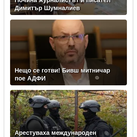
Почина журналистът и писател
Димитър Шумналиев
Нещо се готви! Бивш митничар
пое АДФИ
Арестуваха международен