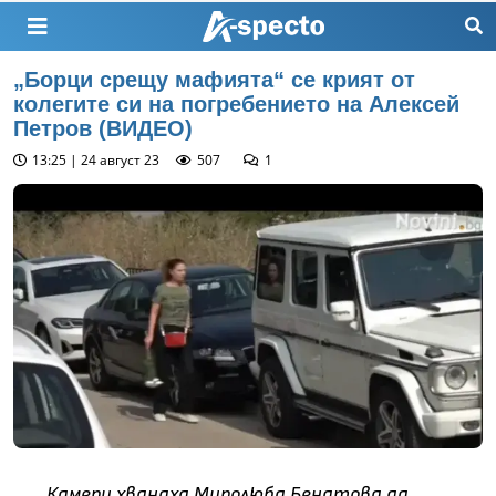
„Борци срещу мафията“ се крият от
колегите си на погребението на Алексей
Петров (ВИДЕО)
13:25 | 24 август 23
507
1
Камери хванаха Миролюба Бенатова да