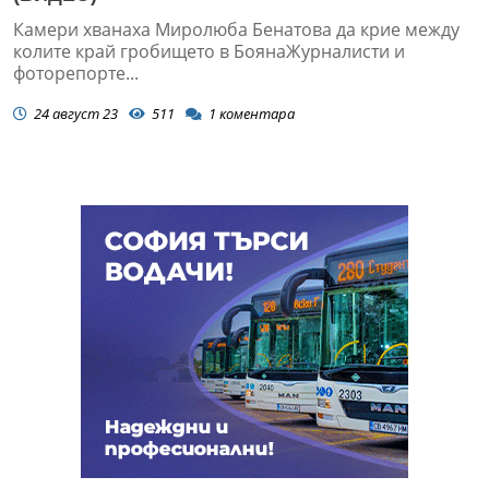
Камери хванаха Миролюба Бенатова да крие между
колите край гробището в БоянаЖурналисти и
фоторепорте...
24 август 23
511
1
коментара