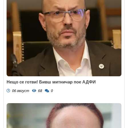
Нещо се готви! Бивш митничар пое АДФИ
06 август
68
0