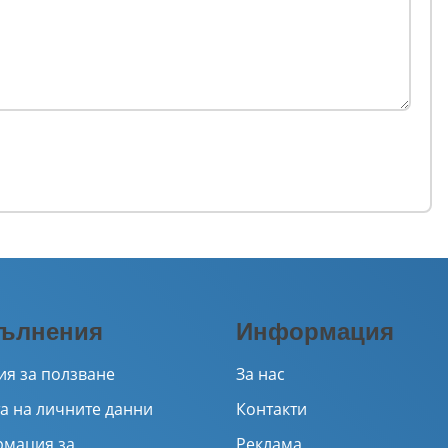
ълнения
Информация
ия за ползване
За нас
а на личните данни
Контакти
мация за
Реклама