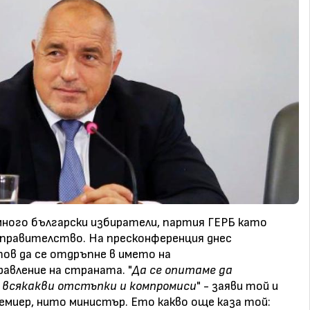
много български избиратели, партия ГЕРБ като
и правителство. На пресконференция днес
тов да се отдръпне в името на
вление на страната. "
Да се опитаме да
 всякакви отстъпки и компромиси
" - заяви той и
ремиер, нито министър. Ето какво още каза той: