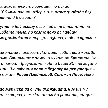
оциологическите агенции, че искат
100 милиона на избори, ще имаме държава без
мента в България?
Путин и кой срещу него, кой е на страната на
първата тема, по която ясно да заявим
ме държавата в поредни избори, това е идеално
икономика, енергетика, цени. Това също минава
зима. Социалните помощи чукат на вратата. Не
 и помощ. Предлагаме, както беше 90-те години
кипи
. Ще поканим
хора с безспорна репутаци
я –
е поканя
Росен Плевнелиев, Соломон Паси.
Нека
Василев иска да счупи държавата
, ние ще му
да се строи, няма капиталови ремонти, нищо че