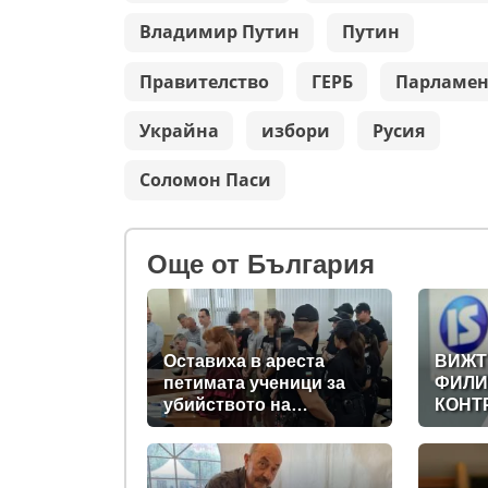
Владимир Путин
Путин
Правителство
ГЕРБ
Парламен
Украйна
избори
Русия
Соломон Паси
Oще от България
Оставиха в ареста
ВИЖТ
петимата ученици за
ФИЛИ
убийството на
КОНТ
Младежкия хълм:
ДИГИ
Измъчвали Георги час,
ДЪРЖ
гаврили се с него и го
НА