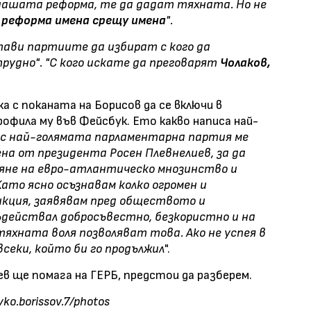
 нашата реформа, те да дадат тяхната. Но не
е реформа имена срещу имена
".
тави партиите да избират с кого да
трудно". "С кого искате да преговарят
Чолаков,
.
а с поканата на Борисов да се включи в
офила му във Фейсбук. Ето какво написа най-
с най-голямата парламентарна партия ме
на от президента Росен Плевнелиев, за да
вяне на евро-атлантическо мнозинство и
ато ясно осъзнавам колко огромен и
нкция, заявявам пред обществото и
съдействал добросъвестно, безкористно и на
 тяхната воля позволяват това. Ако не успея в
всеки, който би го продължил
".
в ще помага на ГЕРБ, предстои да разберем.
ko.borissov.7/photos