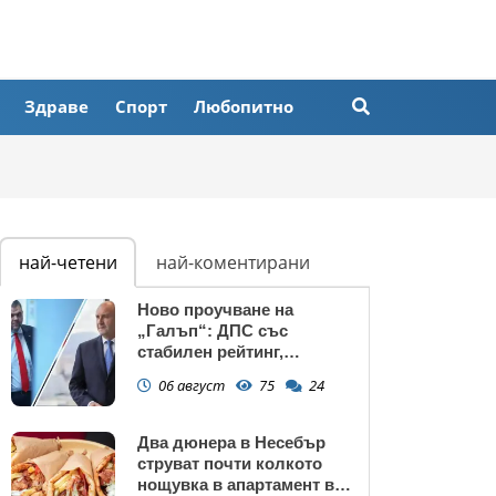
Здраве
Спорт
Любопитно
най-четени
най-коментирани
Ново проучване на
„Галъп“: ДПС със
стабилен рейтинг,
подкрепата към Радев се
06 август
75
24
запазва
Два дюнера в Несебър
струват почти колкото
нощувка в апартамент в