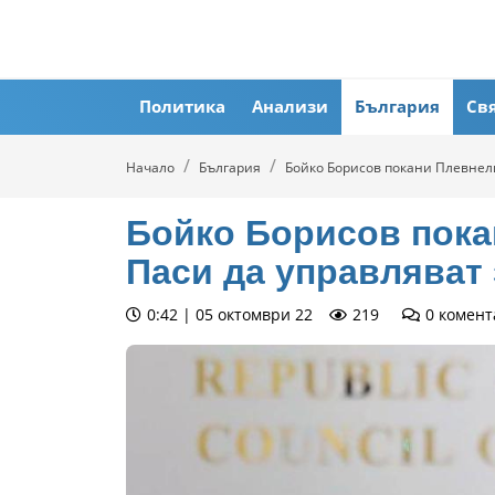
Политика
Анализи
България
Св
Начало
България
Бойко Борисов покани Плевнели
Бойко Борисов пока
Паси да управляват 
0:42 | 05 октомври 22
219
0
комент