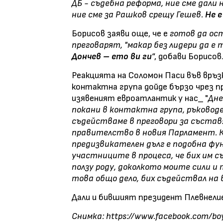
ДБ - съдебна реформа, ние сме дали
ние сме за Рашков срещу Гешев.
Не 
Борисов заяви още, че е
готов да ос
преговарят, "макар без лидери да е 
Дончев
–
ето ви ги
“, добави Борисов
Реакцията на Соломон Паси във връзк
контактна група дойде бързо чрез пр
изявеният евроатлантик у нас_ "
Дне
покани в контактна група, ръководе
съдействаме в преговори за съста
правителство в новия Парламент. К
предизвикателен дълг е подобна фу
участниците в процеса, че бих им 
ползу роду, доколкото моите сили и
това общо дело, бих съдействал на 
Дали и бившият президент Плевнелие
Снимка: https://www.facebook.com/boy