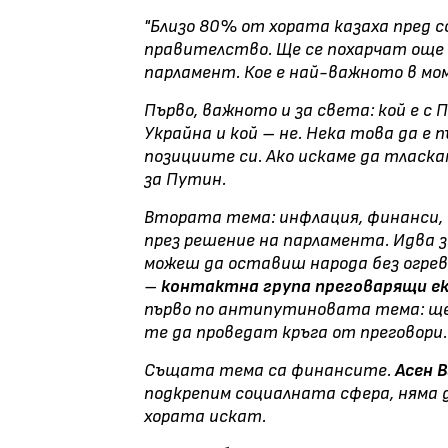
"Близо 80% от хората казаха пред с
правителство. Ще се похарчат още 
парламент. Кое е най-важното в мо
Първо, важното и за света: кой е с 
Украйна и кой
–
не. Нека това да е 
позициите си. Ако искаме да тласка
за Путин.
Втората тема: инфлация, финанси, 
през решение на парламента. Идва 
можеш да оставиш народа без огрев
–
контактна група преговарящи е
първо по антипутиновата тема: щ
те да проведат кръга от преговори.
Същата тема са финансите.
Асен 
подкрепим социалната сфера, няма 
хората искат.