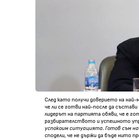
След като получи доверието на най-
че ли се готви най-после да състав
лидерът на партията обяви, че е го
разбирателството и успешното упра
успокоим ситуацията. Готов съм на
сподели, че не държи да бъде нито п