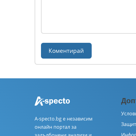
Доп
Услов
A-specto.bg е независим
Защит
онлайн портал за
Инфор
задълбочени анализи и