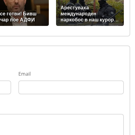
ИТЕЛСТВОТО?
СЛЕДВАНЕ)
Арестуваха
се готви! Бивш
международен
чар пое АДФИ
наркобос в наш курорт
на морето, прекарвал
дрога от Украйна към
ЕС
Email