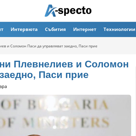
ят
Интервюта
Събития
Интернет
Техниологии
ев и Соломон Паси да управляват заедно, Паси прие
ни Плевнелиев и Соломон
заедно, Паси прие
ара