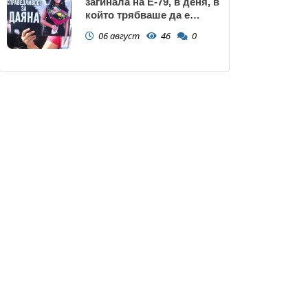
загинала на Е-79, в деня, в
който трябваше да е
сватбата ѝ (снимки)
06 август
46
0