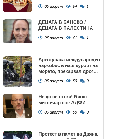
Поморие
06 август
64
1
ДЕЦАТА В БАНСКО /
ДЕЦАТА В ПАЛЕСТИНА
06 август
61
1
Арестуваха международен
наркобос в наш курорт на
морето, прекарвал дрога
от Украйна към ЕС
06 август
50
0
Нещо се готви! Бивш
митничар пое АДФИ
06 август
50
0
Протест в памет на Даяна,