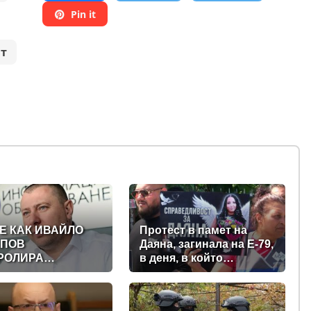
Pin it
т
Е КАК ИВАЙЛО
Протест в памет на
ПОВ
Даяна, загинала на Е-79,
РОЛИРА
в деня, в който
ТАЛНАТА
трябваше да е сватбата
АВА ЗАД ГЪРБА
ѝ (снимки)