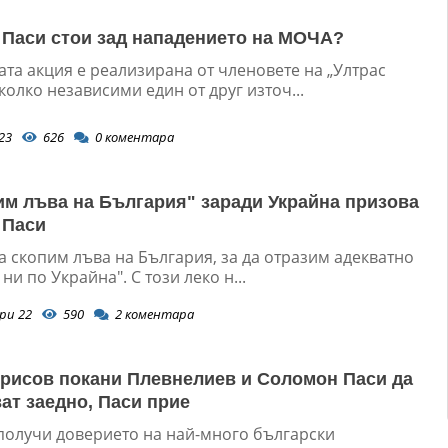
Паси стои зад нападението на МОЧА?
та акция е реализирана от членовете на „Ултрас
олко независими един от друг източ...
23
626
0
коментара
им лъва на България" заради Украйна призова
 Паси
а скопим лъва на България, за да отразим адекватно
ни по Украйна". С този леко н...
ри 22
590
2
коментара
рисов покани Плевнелиев и Соломон Паси да
ат заедно, Паси прие
 получи доверието на най-много български