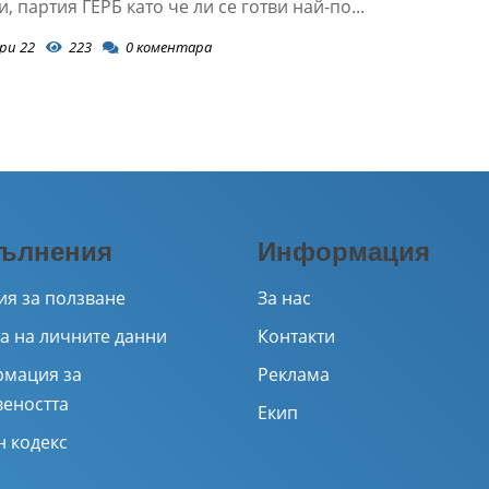
, партия ГЕРБ като че ли се готви най-по...
ри 22
223
0
коментара
ълнения
Информация
ия за ползване
За нас
а на личните данни
Контакти
мация за
Реклама
веността
Екип
н кодекс