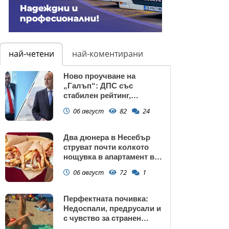
най-четени
най-коментирани
Ново проучване на
„Галъп“: ДПС със
стабилен рейтинг,
подкрепата към Радев се
06 август
82
24
запазва
Два дюнера в Несебър
струват почти колкото
нощувка в апартамент в
Поморие
06 август
72
1
Перфектната почивка:
Недоспали, предрусали и
с чувство за странен
сърбеж