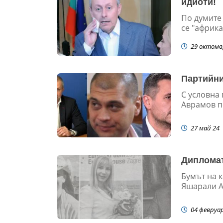
идиоти!
По думите
се "африк
29 октомв
Партийни
С условна
Аврамов по
27 май 24
Дипломат
Бумът на 
Яшарали Ах
04 февруа