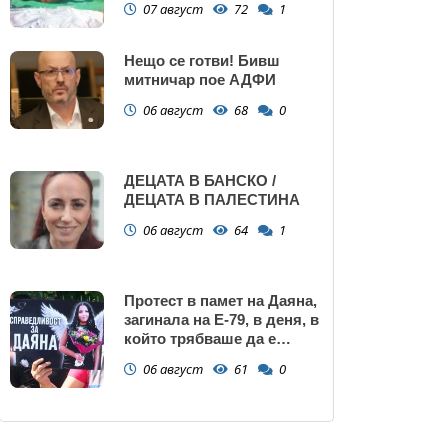
07 август
72
1
Нещо се готви! Бивш
митничар пое АДФИ
06 август
68
0
ДЕЦАТА В БАНСКО /
ДЕЦАТА В ПАЛЕСТИНА
06 август
64
1
Протест в памет на Даяна,
загинала на Е-79, в деня, в
който трябваше да е
сватбата ѝ (снимки)
06 август
61
0