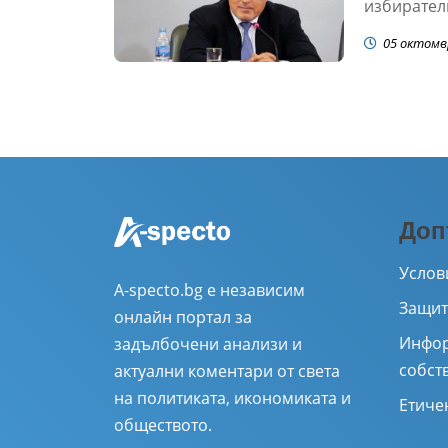
избиратели
05 октомв
Доп
Услов
A-specto.bg е независим
Защит
онлайн портал за
Инфор
задълбочени анализи и
собст
актуални коментари от света
на политиката, икономиката и
Етиче
обществото.