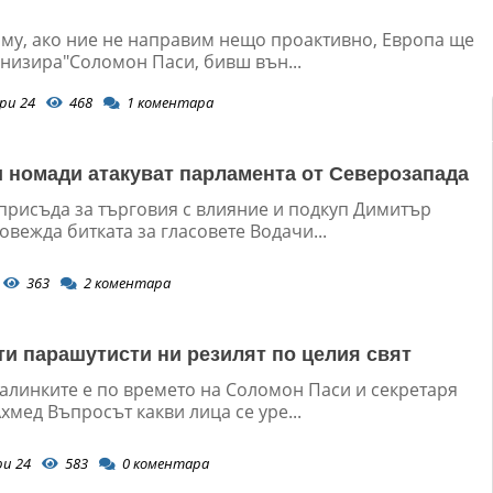
 му, ако ние не направим нещо проактивно, Европа ще
анизира"Соломон Паси, бивш вън...
ри 24
468
1
коментара
 номади атакуват парламента от Северозапада
 присъда за търговия с влияние и подкуп Димитър
вежда битката за гласовете Водачи...
363
2
коментара
и парашутисти ни резилят по целия свят
калинките е по времето на Соломон Паси и секретаря
мед Въпросът какви лица се уре...
ри 24
583
0
коментара