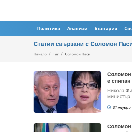
Политика
Анализи
България
Св
Статии свързани с Соломон Пас
Начало
Таг
Соломон Паси
Соломон 
е спипан
Никола Фи
министър
31 януари 
Соломон 