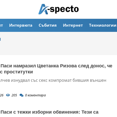
ят
Интервюта
Събития
Интернет
Техниологии
и
Паси намразил Цветанка Ризова след донос, че
 с проститутки
лчев изнудвал със секс компромат бившия външен
26
205
0
коментара
Паси с тежки изборни обвинения: Тези са