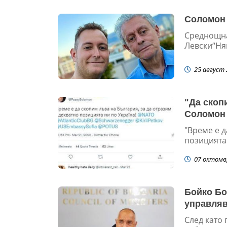
Соломон 
Среднощна
Левски“Няк
25 август 
"Да скоп
Соломон
"Време е д
позицията 
07 октомв
Бойко Бо
управляв
След като