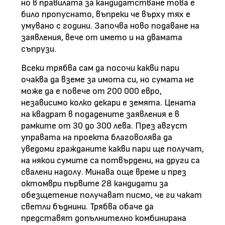
но в правилата за кандидатстване това е
било пропуснато, въпреки че върху тях е
умувано с години. Започва ново подаване на
заявления, вече от името и на двамата
съпрузи.
Всеки трябва сам да посочи какви пари
очаква да вземе за имота си, но сумата не
може да е повече от 200 000 евро,
независимо колко декари е земята. Цената
на квадрат в подадените заявления е в
рамките от 30 до 300 лева. През август
управата на проекта благоволява да
уведоми гражданите какви пари ще получат,
на някои сумите са потвърдени, на други са
свалени надолу. Минава още време и през
октомври първите 28 кандидати за
обезщетение получават писмо, че ги чакат
светли бъднини. Трябва обаче да
представят допълнително комбинирана