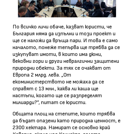
По всичко личи обаче, казват юристи, че
България няма да изпълни и този проект и
ще се наложи да връща пари. И това е само
началото, понеже тепърва ще трябва да се
изкупуват имоти, в които има дюни,
вековни гори и други невралгични защитени
природни обекти. За тях се очакват от
Европа 2 млрд. лева. „От
екоминистерството не можаха да се
справят с 13 млн., каква ли каша ще
настъпи, когато ще се разпределят
милиарди?”, питат се юристи.
Общата площ на степите, които трябва
да бъдат опазени като природна ценност, е
2300 хектара. Намират се основно край