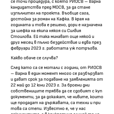
се точи процедура, с която РИОСВ – Варна
кандидатства пред МОСВ, за да стане
изпълнител на проекта. Въобще сага,
достойна за роман на Кафка. В края на
годината и това е решено, дори е назначена
за шефка на екипа някоя си Силвия
Стоилова. Ей така минават още някой и
друг месец в пълно бездействие и едва през
февруари 2023 г. работата уж потръгва.
Какво обаче се случва?
След като са се мотали с години, от РИОСВ
– Варна в един момент много се разбързват
и дават срок за подаване на заявленията от
22 май до 12 юни 2023 г. За броени дни
собствениците трябва да се сдобият с куп
документи, за да докажат, че нивите, които
ще продадат на държавата, са техни и при
това са степи. Известно е, че у нас