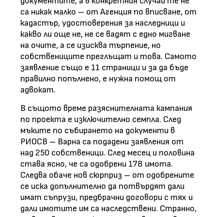
документите, а в конкретния случай те не
са никак малко – от Агенция по вписване, от
кадастър, удостоверения за наследници и
какво ли още не, не се вадят с едно мигване
на очите, а се изисква търпение, но
собствениците преглъщат и това. Самото
заявление също е 11 страници и за да бъде
правилно попълнено, е нужна помощ от
адвокат.
В същото време разяснителната кампания
по проекта е изключително семпла. След
мъките по събирането на документи в
РИОСВ – Варна са подадени заявления от
над 250 собственици. След месец и половина
става ясно, че са одобрени 178 имота.
Следва обаче нов сюрприз – от одобрените
се иска допълнително да потвърдят дали
имат съпрузи, предбрачни договори с тях и
дали имотите им са наследствени. Странно,