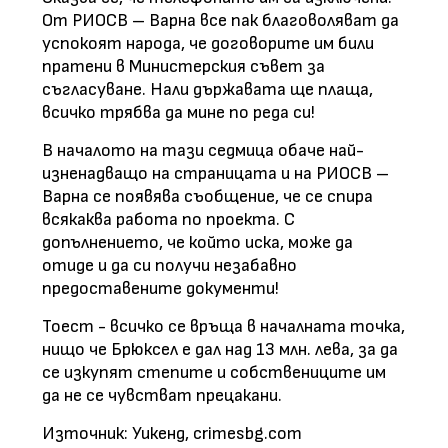
От РИОСВ – Варна все пак благоволяват да
успокоят народа, че договорите им били
пратени в Министерския съвет за
съгласуване. Нали държавата ще плаща,
всичко трябва да мине по реда си!
В началото на тази седмица обаче най-
изненадващо на страницата и на РИОСВ –
Варна се появява съобщение, че се спира
всякаква работа по проекта. С
допълнението, че който иска, може да
отиде и да си получи незабавно
предоставените документи!
Тоест - всичко се връща в началната точка,
нищо че Брюксел е дал над 13 млн. лева, за да
се изкупят степите и собствениците им
да не се чувстват прецакани.
Източник: Уикенд, crimesbg.com