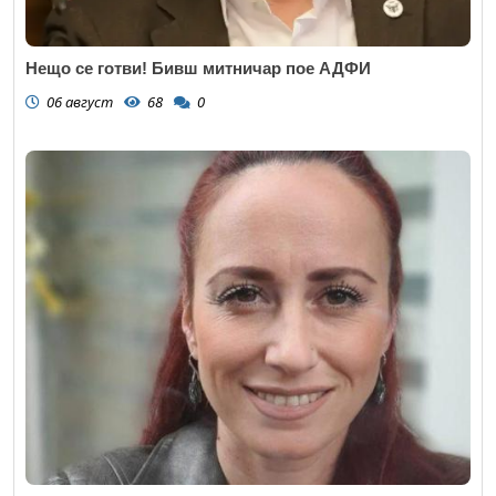
Нещо се готви! Бивш митничар пое АДФИ
06 август
68
0