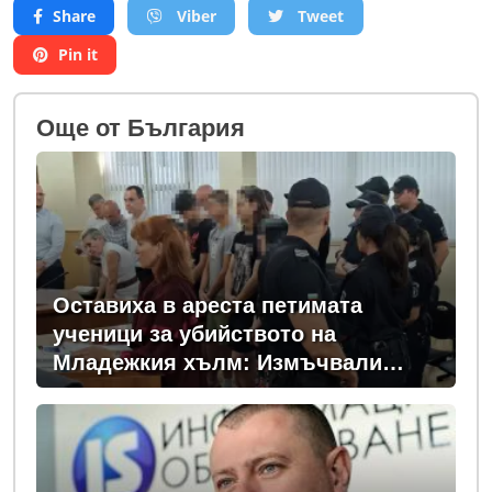
Share
Viber
Tweet
Pin it
Oще от България
Оставиха в ареста петимата
ученици за убийството на
Младежкия хълм: Измъчвали
Георги час, гаврили се с него и го
обрали