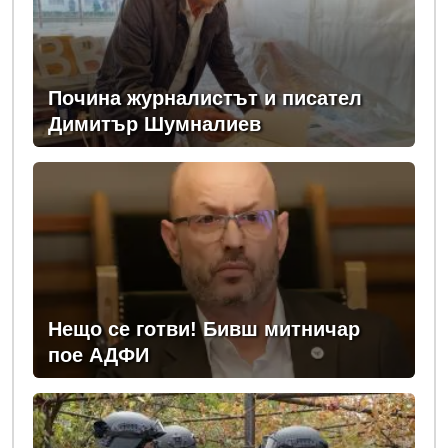
Почина журналистът и писател
Димитър Шумналиев
Нещо се готви! Бивш митничар
пое АДФИ