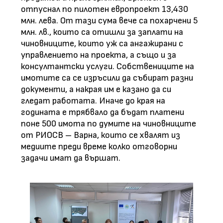
отпуснал по пилотен европроект 13,430
млн. лева. От тази сума вече са похарчени 5
млн. лв., които са отишли за заплати на
чиновниците, които уж са ангажирани с
управлението на проекта, а също и за
консултантски услуги. Собствениците на
имотите са се изръсили да събират разни
документи, а накрая им е казано да си
гледат работата. Иначе до края на
годината е трябвало да бъдат платени
поне 500 имота по думите на чиновниците
от РИОСВ – Варна, които се хвалят из
медиите преди време колко отговорни
задачи имат да вършат.