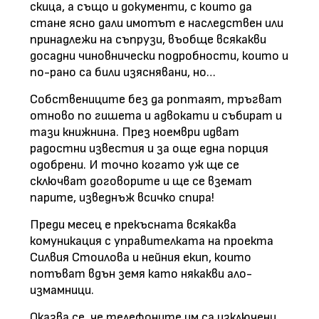
скица, а също и документи, с които да
стане ясно дали имотът е наследствен или
принадлежи на съпрузи, въобще всякакви
досадни чиновнически подробности, които и
по-рано са били изяснявани, но…
Собствениците без да роптаят, тръгват
отново по гишета и адвокати и събират и
тази книжнина. През ноември идват
радостни известия и за още една порция
одобрени. И точно когато уж ще се
сключват договорите и ще се вземат
парите, изведнъж всичко спира!
Преди месец е прекъсната всякаква
комуникация с управителката на проекта
Силвия Стоилова и нейния екип, които
потъват вдън земя като някакви ало-
измамници.
Оказва се, че телефоните им са изключени.