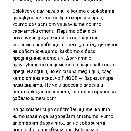
Брюксел е дал милиони, с които държавата
да изкупи имотите край морския бряг,
които са част от уникалните понто-
сарматски степи. Парите обаче са
похарчени за заплати и хонорари на
анонимни чиновници, но не и за обезщетения
на собствениците, каквото е било
предназначението им. Драмата с
изкупуването на земите се разиграва още
преди 9 години, но ескалира тези дни, след
като стана ясно, че РИОСВ – Варна, спира
плащанията. Не че и досега е дадена и
стотинка за терените, които са природна
забележителност.
За да компенсира собствениците, които
нито могат да разорават степите, нито
да строят върху тях, да не говорим за
продажби и прехвърляния, Брюксел е