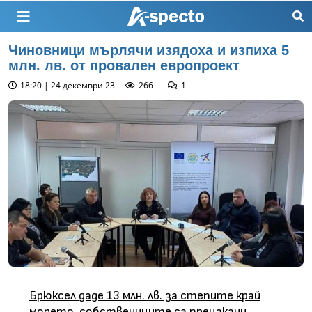
Чиновници мърлячи изядоха и изпиха 5
млн. лв. от провален европроект
18:20 | 24 декември 23
266
1
Брюксел даде 13 млн. лв. за степите край
морето, собствениците са прецакани