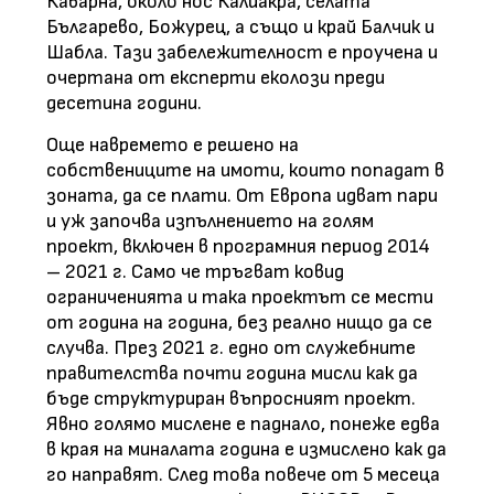
Каварна, около нос Калиакра, селата
Българево, Божурец, а също и край Балчик и
Шабла. Тази забележителност е проучена и
очертана от експерти еколози преди
десетина години.
Още навремето е решено на
собствениците на имоти, които попадат в
зоната, да се плати. От Европа идват пари
и уж започва изпълнението на голям
проект, включен в програмния период 2014
– 2021 г. Само че тръгват ковид
ограниченията и така проектът се мести
от година на година, без реално нищо да се
случва. През 2021 г. едно от служебните
правителства почти година мисли как да
бъде структуриран въпросният проект.
Явно голямо мислене е паднало, понеже едва
в края на миналата година е измислено как да
го направят. След това повече от 5 месеца