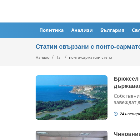
Политика
Анализи
България
Св
Статии свързани с понто-сармат
Начало
Таг
понто-сарматски степи
Брюксел 
държават
Собствени
завеждат д
24 ноемвр
Чиновниц