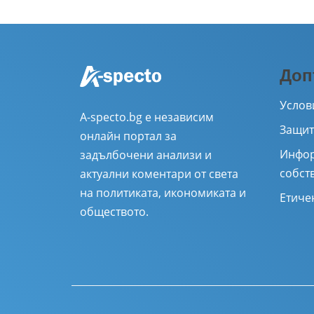
Доп
Услов
A-specto.bg е независим
Защит
онлайн портал за
Инфор
задълбочени анализи и
собст
актуални коментари от света
на политиката, икономиката и
Етиче
обществото.