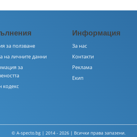
ълнения
Информация
ия за ползване
За нас
а на личните данни
Контакти
мация за
Реклама
веността
Екип
н кодекс
© A-specto.bg | 2014 - 2026 | Всички права запазени.