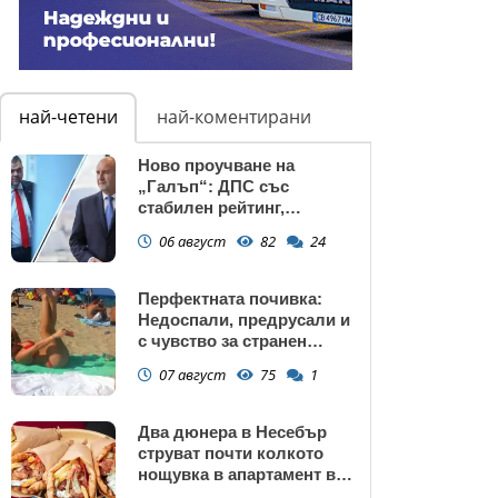
най-четени
най-коментирани
Ново проучване на
„Галъп“: ДПС със
стабилен рейтинг,
подкрепата към Радев се
06 август
82
24
запазва
Перфектната почивка:
Недоспали, предрусали и
с чувство за странен
сърбеж
07 август
75
1
Два дюнера в Несебър
струват почти колкото
нощувка в апартамент в
Поморие