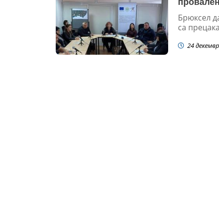
провален
Брюксел да
са прецака
24 декемвр