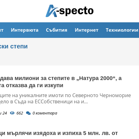
ят
Интервюта
Събития
Интернет
Техниологии
ски степи
дава милиони за степите в „Натура 2000“, а
а отказва да ги изкупи
ците на уникалните имоти по Северното Черноморие
ело в Съда на ЕССобственици на и...
и 24
662
0
коментара
и мърлячи изядоха и изпиха 5 млн. лв. от