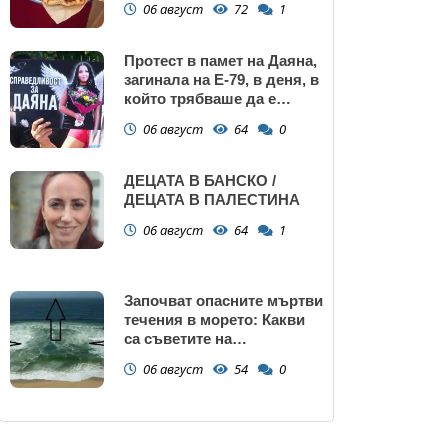
06 август
72
1
Протест в памет на Даяна,
загинала на Е-79, в деня, в
който трябваше да е
сватбата ѝ (снимки)
06 август
64
0
ДЕЦАТА В БАНСКО /
ДЕЦАТА В ПАЛЕСТИНА
06 август
64
1
Започват опасните мъртви
течения в морето: Какви
са съветите на
спасителите?
06 август
54
0