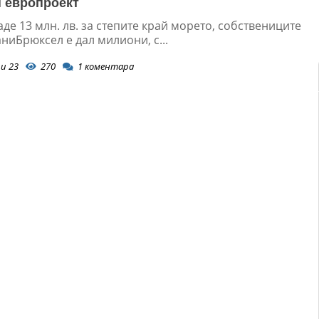
 европроект
де 13 млн. лв. за степите край морето, собствениците
ниБрюксел е дал милиони, с...
и 23
270
1
коментара