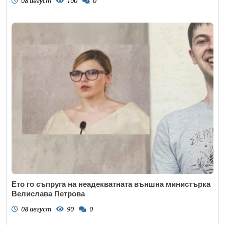
08 август
100
0
Ето го съпруга на неадекватната външна министърка
Велислава Петрова
08 август
90
0