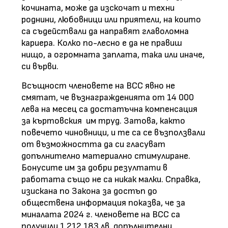
кочината, може да изскочат и техни
роднини, любовници или приятели, на които
са съдействали да направят главоломна
кариера. Колко по-лесно е да не правиш
нищо, а огромната заплата, така или иначе,
си върви.
Всъщност членовете на ВСС явно не
смятат, че възнагражденията от 14 000
лева на месец са достатъчна компенсация
за къртовския им труд. Затова, както
повечето чиновници, и те са се възползвали
от възможността да си гласуват
допълнително материално стимулиране.
Бонусите им за добри резултати в
работата също не са никак малки. Справка,
изискана по Закона за достъп до
обществена информация показва, че за
миналата 2024 г. членовете на ВСС са
получили 1 212 183 лв. допълнителни