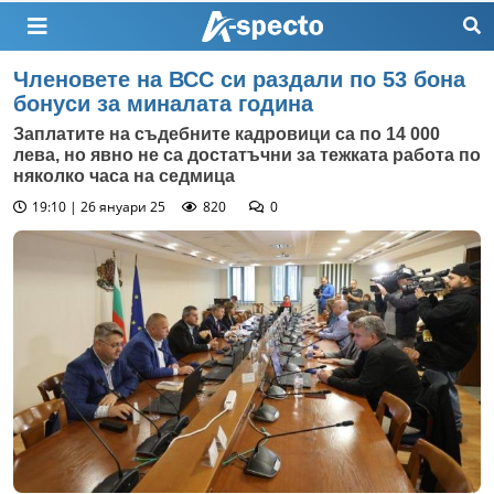
Членовете на ВСС си раздали по 53 бона
бонуси за миналата година
Заплатите на съдебните кадровици са по 14 000
лева, но явно не са достатъчни за тежката работа по
няколко часа на седмица
19:10 | 26 януари 25
820
0