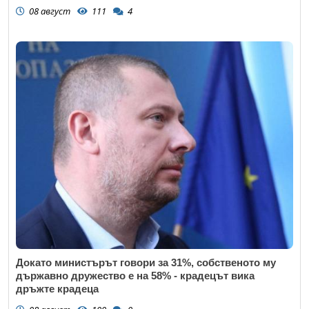
08 август
111
4
Докато министърът говори за 31%, собственото му
държавно дружество е на 58% - крадецът вика
дръжте крадеца