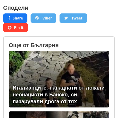
Сподели
Share
Viber
Tweet
Pin it
Oще от България
Италианците, нападнати от локали
неонацисти в Банско, си
пазарували дрога от тях