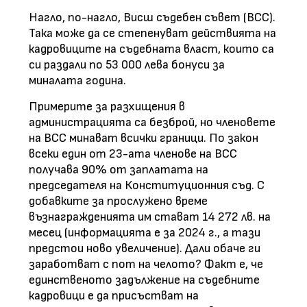
Нагло, по-нагло, Висш съдебен съвет (ВСС).
Така може да се степенуват действията на
кадровиците на съдебната власт, които са
си раздали по 53 000 лева бонуси за
миналата година.
Примерите за разхищения в
администрацията са безброй, но членовете
на ВСС минават всички граници. По закон
всеки един от 23-ата членове на ВСС
получава 90% от заплатата на
председателя на Конституционния съд. С
добавките за прослужено време
възнагражденията им стават 14 272 лв. на
месец (информацията е за 2024 г., а тази
предстои ново увеличение). Дали обаче ги
заработват с пот на челото? Факт е, че
единственото задължение на съдебните
кадровици е да присъстват на