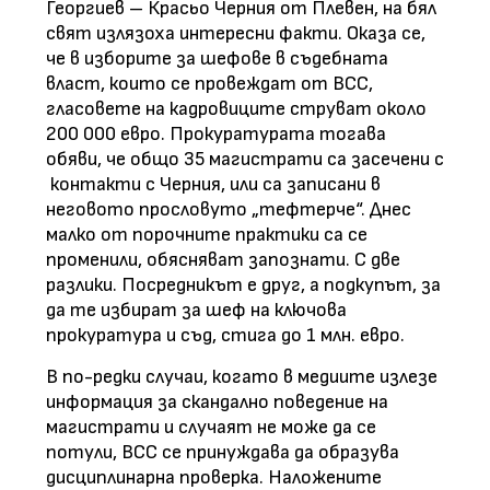
Георгиев – Красьо Черния от Плевен, на бял
свят излязоха интересни факти. Оказа се,
че в изборите за шефове в съдебната
власт, които се провеждат от ВСС,
гласовете на кадровиците струват около
200 000 евро. Прокуратурата тогава
обяви, че общо 35 магистрати са засечени с
контакти с Черния, или са записани в
неговото прословуто „тефтерче“. Днес
малко от порочните практики са се
променили, обясняват запознати. С две
разлики. Посредникът е друг, а подкупът, за
да те избират за шеф на ключова
прокуратура и съд, стига до 1 млн. евро.
В по-редки случаи, когато в медиите излезе
информация за скандално поведение на
магистрати и случаят не може да се
потули, ВСС се принуждава да образува
дисциплинарна проверка. Наложените