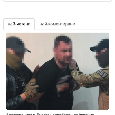
най-четени
най-коментирани
Арестуваният в Бургас наркобарон от Украйна