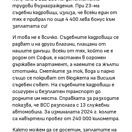
трудови възнаграждения. При 23-ма
съдебни кадровици, излиза, че всеки един от
тях е прибрал по още 4 400 лева бонус към
заплатата си!
И това не е всичко. Съдебните кадровици се
радват и на други благини, плащани от
нашите данъци. Всеки от тях, който не е
родом от София, е настанен в огромен
държавен апартамент, а наемите са жълти
стотинки. Сметките за ток, вода и парно
също се покриват от бюджета на Висшия
съдебен съвет. На съдебните кадровици е
осигурен и безплатен транспорт до
родните им места. Справката за разходите
показва, че ВСС разполага с 13 служебни
автомобила. За изминалата 2024 г. колите
са навъртели пробег от 240 000 километра.
Както можем да се досетим, заплатите на