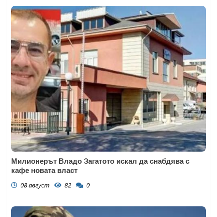
Милионерът Владо Загатото искал да снабдява с
кафе новата власт
08 август
82
0