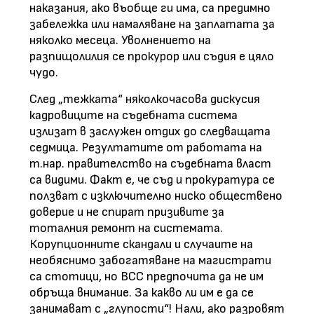
наказания, ако въобще ги има, са предимно
забележка или намаляване на заплатата за
няколко месеца. Уволнението на
разпищолилия се прокурор или съдия е цяло
чудо.
След „тежката“ няколкочасова дискусия
кадровиците на съдебната система
излизат в заслужен отдих до следващата
седмица. Резултатите от работата на
т.нар. правителство на съдебната власт
са видими. Факт е, че съд и прокуратура се
ползват с изключително ниско обществено
доверие и не спират призивите за
тоталния ремонт на системата.
Корупционните скандали и случаите на
необяснимо забогатяване на магистрати
са стотици, но ВСС предпочита да не им
обръща внимание. За какво ли им е да се
занимават с „глупости“! Нали, ако разровят