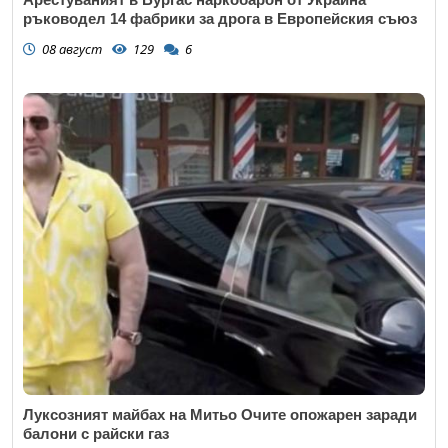
ръководел 14 фабрики за дрога в Европейския съюз
08 август
129
6
Луксозният майбах на Митьо Очите опожарен заради
балони с райски газ