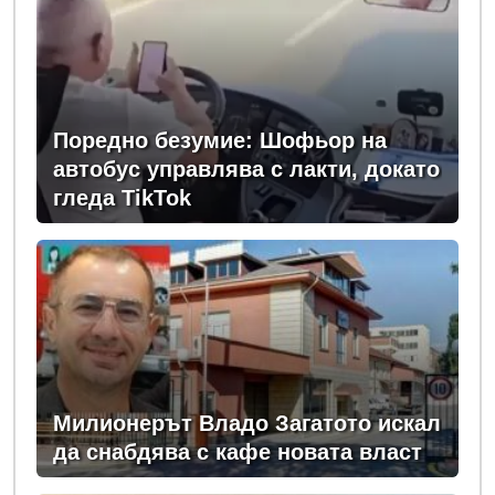
Поредно безумие: Шофьор на
автобус управлява с лакти, докато
гледа TikTok
Милионерът Владо Загатото искал
да снабдява с кафе новата власт