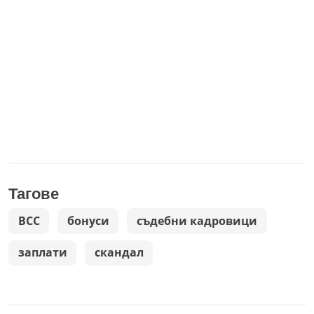
Тагове
ВСС
бонуси
съдебни кадровици
заплати
скандал