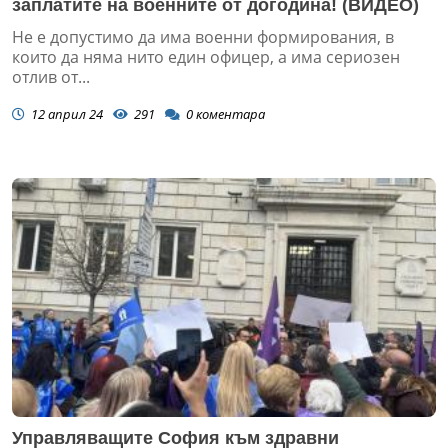
заплатите на военните от догодина! (ВИДЕО)
Не е допустимо да има военни формирования, в
които да няма нито един офицер, а има сериозен
отлив от...
12 април 24
291
0
коментара
Управляващите София към здравни