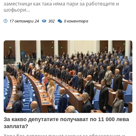
заместници как така няма пари за работещите и
шофьори...
17 октомври 24
302
0
коментара
За какво депутатите получават по 11 000 лева
заплата?
Хора без дипломи пишат закони за образование и