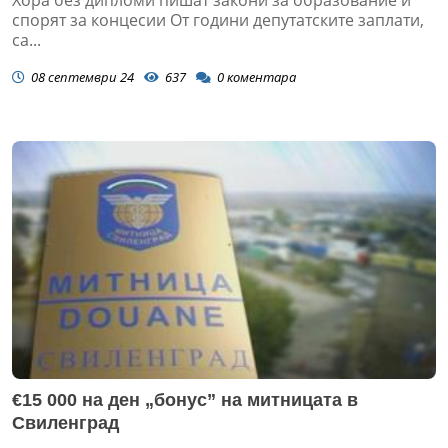
спорят за концесии От години депутатските заплати,
са...
08 септември 24
637
0
коментара
€15 000 на ден „бонус” на митницата в
Свиленград