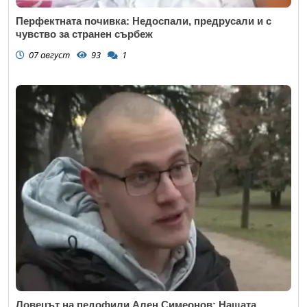
Перфектната почивка: Недоспали, предрусали и с
чувство за странен сърбеж
07 август
93
1
Ловецът на педофили Ален Симеонов: Нашата