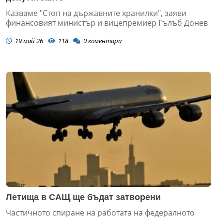
Казваме "Стоп на държавните хранилки", заяви
финансовият министър и вицепремиер Гълъб Донев
19 май 26
118
0
коментара
Летища в САЩ ще бъдат затворени
Частичното спиране на работата на федералното