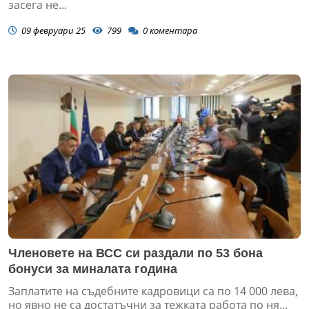
засега не...
09 февруари 25
799
0
коментара
Членовете на ВСС си раздали по 53 бона
бонуси за миналата година
Заплатите на съдебните кадровици са по 14 000 лева,
но явно не са достатъчни за тежката работа по ня...