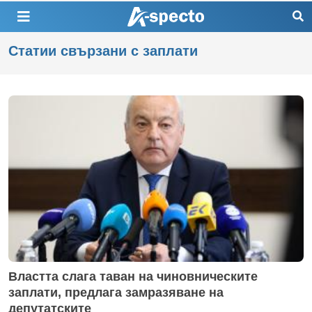
Статии свързани с заплати
Властта слага таван на чиновническите
заплати, предлага замразяване на
депутатските