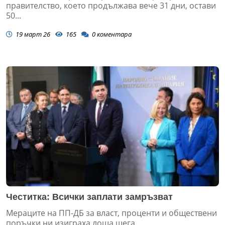
правителство, което продължава вече 31 дни, остави
50...
19 март 26
165
0
коментара
Честитка: Всички заплати замръзват
Мераците на ПП-ДБ за власт, проценти и обществени
поръчки ни изиграха лоша шега