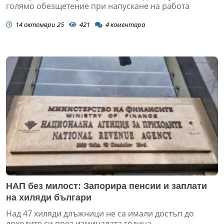
голямо обезщетение при напускане на работа
14 октомври 25
421
4
коментара
НАП без милост: Запорира пенсии и заплати
на хиляди българи
Над 47 хиляди длъжници не са имали достъп до
доходите си през изминалата година