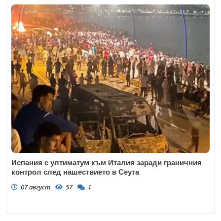
Испания с ултиматум към Италия заради граничния
контрол след нашествието в Сеута
07 август
57
1