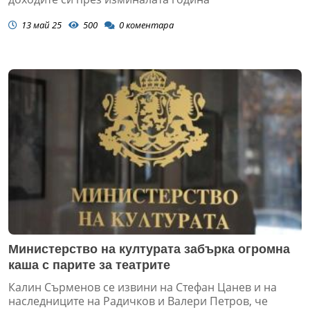
13 май 25
500
0
коментара
Министерство на културата забърка огромна
каша с парите за театрите
Калин Сърменов се извини на Стефан Цанев и на
наследниците на Радичков и Валери Петров, че