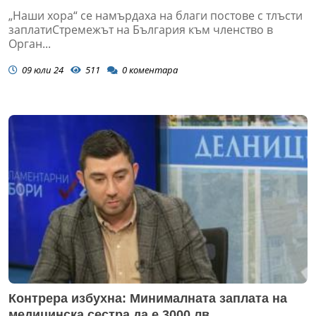
„Наши хора“ се намърдаха на благи постове с тлъсти
заплатиСтремежът на България към членство в
Орган...
09 юли 24
511
0
коментара
Контрера избухна: Минималната заплата на
медицинска сестра да е 3000 лв.