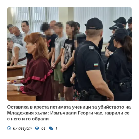
Оставиха в ареста петимата ученици за убийството на
Младежкия хълм: Измъчвали Георги час, гаврили се
с него и го обрали
07 август
61
1