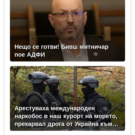
Нещо се готви! Бивш митничар
пое АДФИ
Арестуваха международен
наркобос в наш курорт на морето,
прекарвал дрога от Украйна към
ЕС