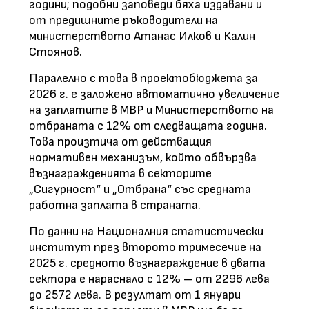
години; подобни заповеди бяха издавани и
от предишните ръководители на
министерството Атанас Илков и Калин
Стоянов.
Паралелно с това в проектобюджета за
2026 г. е заложено автоматично увеличение
на заплатите в МВР и Министерството на
отбраната с 12% от следващата година.
Това произтича от действащия
нормативен механизъм, който обвързва
възнагражденията в секторите
„Сигурност“ и „Отбрана“ със средната
работна заплата в страната.
По данни на Националния статистически
институт през второто тримесечие на
2025 г. средното възнаграждение в двата
сектора е нараснало с 12% – от 2296 лева
до 2572 лева. В резултат от 1 януари