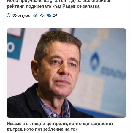
Ново проучване на „Галъп“: ДПС със стабилен
рейтинг, подкрепата към Радев се запазва
06 август
75
24
Имаме въглищни централи, които ще задоволят
вътрешното потребление на ток