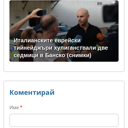
Италианските еврейски
тийнейджъри хулиганствали две
седмици в Банско (снимки)
Коментирай
Име
*