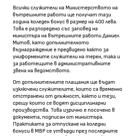
Всички служители на Министерството на
вътрешните работи ще получат тази
година коледен бонус в размер на 400 лева.
Това е разпоредено със заповед на
министъра на вътрешните работи Даниел
Митов, като допълнителното
възнаграждение е предвидено както за
униформените служители на терен, така и
за работещите в административните
звена на ведомството.
От допълнителните плащания ще бъдат
изключени служителите, които са временно
отстранени от длъжност, както и тези,
срещу които се водят дисциплинарни
производства. Това изрично е посочено в
документа, подписан от министъра.
Практиката за отпускане на коледни
бонуси в МВР се утвърди през последните