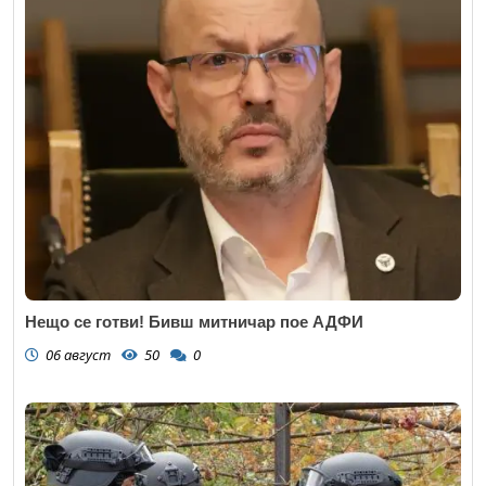
Нещо се готви! Бивш митничар пое АДФИ
06 август
50
0