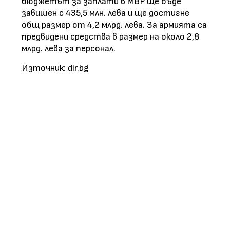
бюджетът за заплати в МВР ще бъде
завишен с 435,5 млн. лева и ще достигне
общ размер от 4,2 млрд. лева. За армията са
предвидени средства в размер на около 2,8
млрд. лева за персонал.
Източник: dir.bg