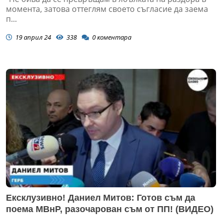
момента, затова оттеглям своето съгласие да заема
п...
19 април 24
338
0
коментара
Ексклузивно! Даниел Митов: Готов съм да
поема МВнР, разочарован съм от ПП! (ВИДЕО)