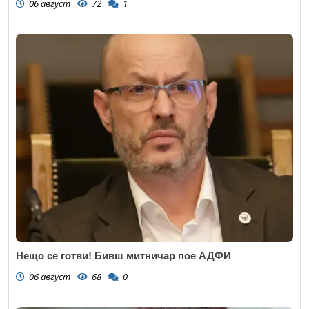
06 август
72
1
Нещо се готви! Бивш митничар пое АДФИ
06 август
68
0