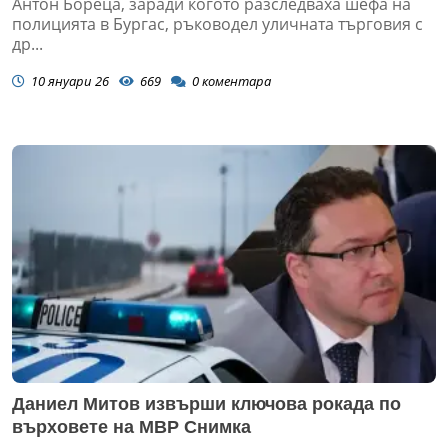
Антон Бореца, заради когото разследваха шефа на
полицията в Бургас, ръководел уличната търговия с
др...
10 януари 26
669
0
коментара
Даниел Митов извърши ключова рокада по
върховете на МВР Снимка