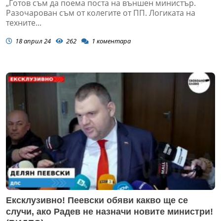
„Готов съм да поема поста на външен министър.
Разочарован съм от колегите от ПП. Логиката на
техните...
18 април 24
262
1
коментара
Ексклузивно! Пеевски обяви какво ще се
случи, ако Радев не назначи новите министри!