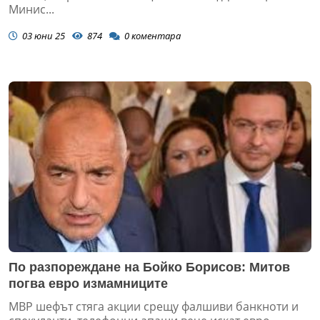
Минис...
03 юни 25
874
0
коментара
По разпореждане на Бойко Борисов: Митов
погва евро измамниците
МВР шефът стяга акции срещу фалшиви банкноти и