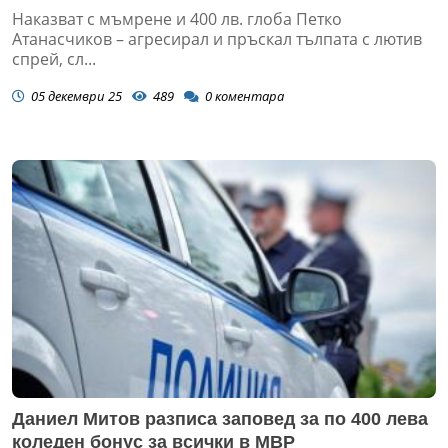
Наказват с мъмрене и 400 лв. глоба Петко
Атанасчиков – агресирал и пръскал тълпата с лютив
спрей, сл...
05 декември 25
489
0
коментара
Даниел Митов разписа заповед за по 400 лева
коледен бонус за всички в МВР