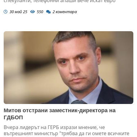
спекуланти, телефонни апаши вече искат евро
30 май 25
550
2
коментара
Митов отстрани заместник-директора на
ГДБОП
Вчера лидерът на ГЕРБ изрази мнение, че
вътрешният министър "трябва да ги омете всичките