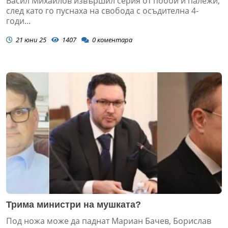
Васил Михайлов извършил серия от побои и палежи,
след като го пуснаха на свобода с осъдителна 4-
годи...
21 юни 25
1407
0
коментара
Трима министри на мушката?
Под ножа може да паднат Мариан Бачев, Борислав