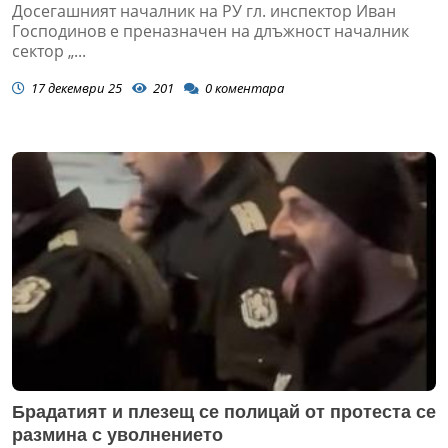
Досегашният началник на РУ гл. инспектор Иван
Господинов е преназначен на длъжност началник
сектор „...
17 декември 25
201
0
коментара
Брадатият и плезещ се полицай от протеста се
размина с уволнението