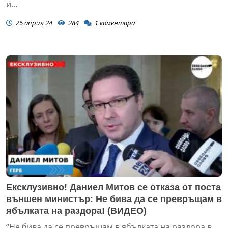
и...
26 април 24
284
1
коментара
Ексклузивно! Даниел Митов се отказа от поста
външен министър: Не бива да се превръщам в
ябълката на раздора! (ВИДЕО)
“Не бива да се превръщам в ябълката на раздора в