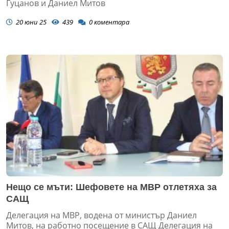
Гуцанов и Даниел Митов
20 юни 25
439
0
коментара
Нещо се мъти: Шефовете на МВР отлетяха за
САЩ
Делегация на МВР, водена от министър Даниел
Митов, на работно посещение в САЩ Делегация на