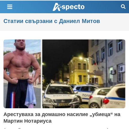
Статии свързани с Даниел Митов
Арестуваха за домашно насилие „убиеца“ на
Мартин Нотариуса