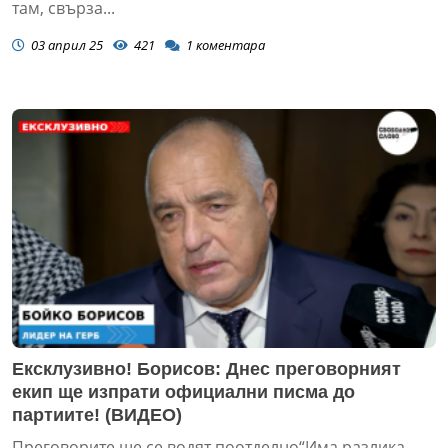
там, свърза...
03 април 25
421
1
коментара
Ексклузивно! Борисов: Днес преговорният
екип ще изпрати официални писма до
партиите! (ВИДЕО)
Преговорите ще се водят поотделно“Има разлика