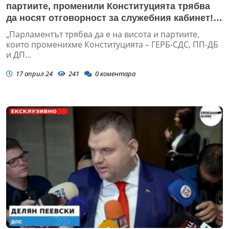
партиите, променили Конституцията трябва
да носят отговорност за служебния кабинет!
(ВИДЕО)
„Парламентът трябва да е на висота и партиите,
които променихме Конституцията – ГЕРБ-СДС, ПП-ДБ
и ДП...
17 април 24
241
0
коментара