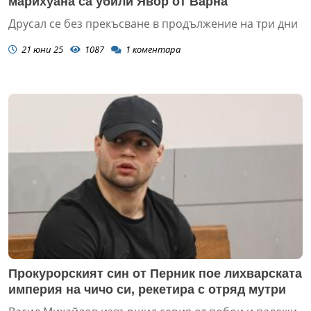
марихуана са убили Явор от Варна
Друсал се без прекъсване в продължение на три дни
21 юни 25
1087
1
коментара
Прокурорският син от Перник пое лихварската
империя на чичо си, рекетира с отряд мутри