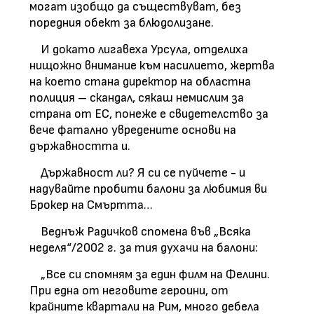
могат изобщо да съществуват, без
поредния обект за блюдолизане.
И докато лигавеха Урсула, отделиха
нищожно внимание към насилието, жертва
на което стана директор на областна
полиция – скандал, сякаш немислим за
страна от ЕС, понеже е свидетелство за
вече фатално увредените основи на
държавността и.
Държавност ли? Я си се пуйчете - и
надувайте пробити балони за любимия ви
Брокер на Смъртта…
Веднъж Радичков спомена във „Всяка
неделя“/2002 г. за тия духачи на балони:
„Все си спомням за един филм на Фелини.
При една от неговите героини, от
крайните квартали на Рим, много дебела