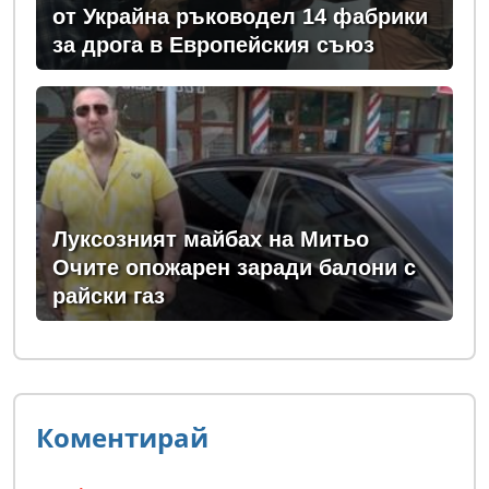
от Украйна ръководел 14 фабрики
за дрога в Европейския съюз
Луксозният майбах на Митьо
Очите опожарен заради балони с
райски газ
Коментирай