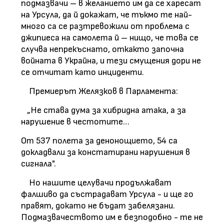
подмазвачи – в желанието им да се харесат
на Урсула, да й докажат, че тъкмо те най-
много са се разтревожили от проблема с
джипиеса на самолета й – нищо, че това се
случва непрекъснато, откакто започна
войната в Украйна, и тези смущения дори не
се отчитат като инциденти.
Премиерът Желязков в Парламента:
„Не става дума за хибридна атака, а за
нарушение в честотите…
От 537 полета за денонощието, 54 са
докладвали за констатирани нарушения в
сигнала".
Но нашите целувачи продължават
фалшиво да състрадават Урсула - и ще го
правят, докато не бъдат забелязани.
Подмазвачеството им е безподобно - те не