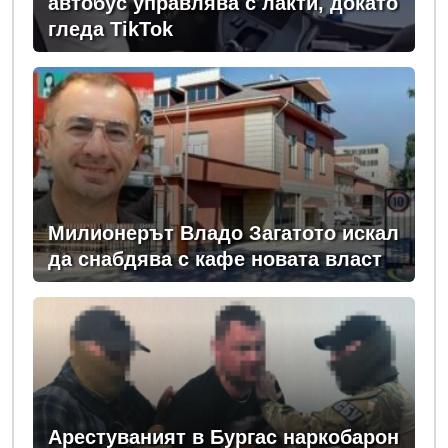
автобус управлява с лакти, докато
гледа TikTok
Милионерът Владо Загатото искал
да снабдява с кафе новата власт
Арестуваният в Бургас наркобарон