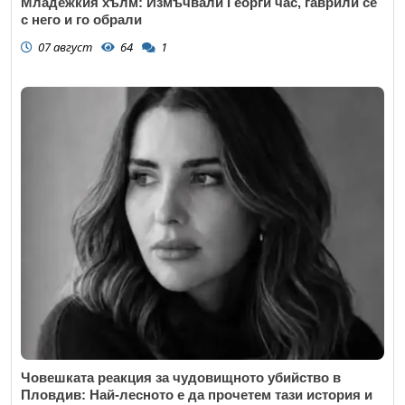
Младежкия хълм: Измъчвали Георги час, гаврили се
с него и го обрали
07 август
64
1
Човешката реакция за чудовищното убийство в
Пловдив: Най-лесното е да прочетем тази история и