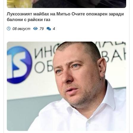
Луксозният майбах на Митьо Очите опожарен заради
балони с райски газ
08 август
79
4