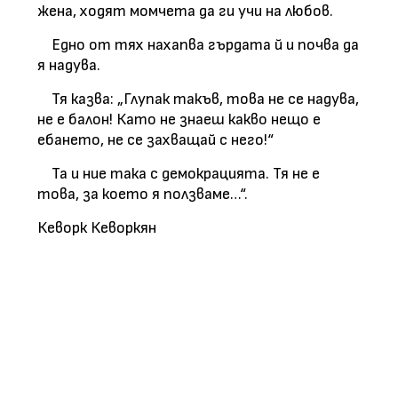
жена, ходят момчета да ги учи на любов.
Едно от тях нахапва гърдата й и почва да
я надува.
Тя казва: „Глупак такъв, това не се надува,
не е балон! Като не знаеш какво нещо е
ебането, не се захващай с него!“
Та и ние така с демокрацията. Тя не е
това, за което я ползваме…“.
Кеворк Кеворкян