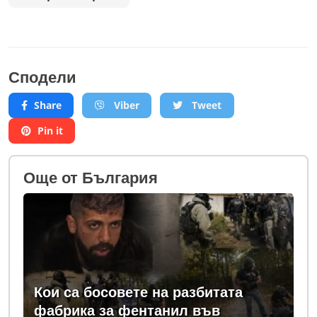
Сподели
Share
Viber
Tweet
Pin it
Oще от България
Кои са босовете на разбитата
фабрика за фентанил във