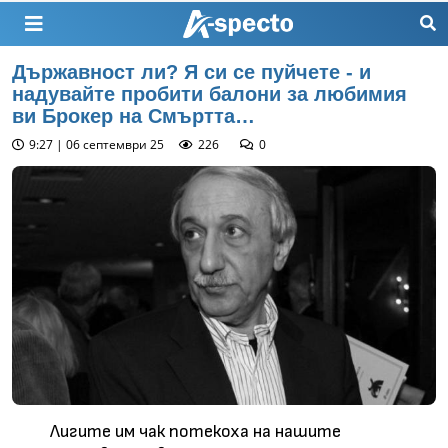
Държавност ли? Я си се пуйчете - и
надувайте пробити балони за любимия
ви Брокер на Смъртта…
9:27 | 06 септември 25
226
0
Лигите им чак потекоха на нашите