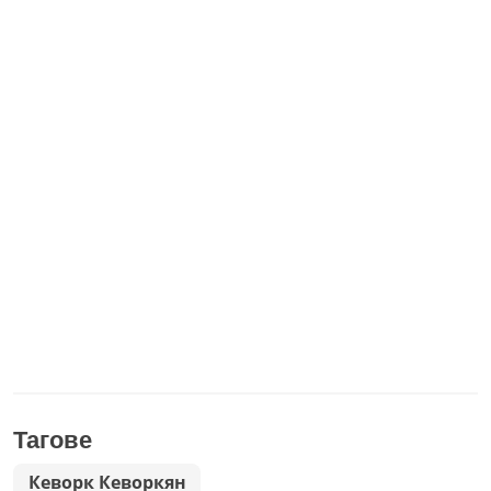
Тагове
Кеворк Кеворкян