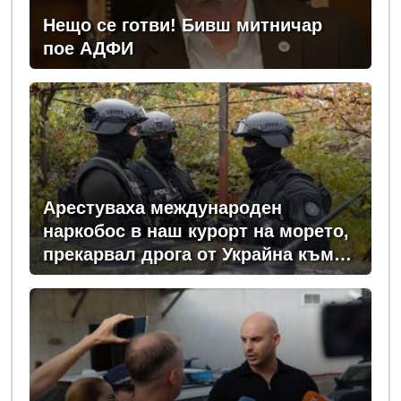
Нещо се готви! Бивш митничар
пое АДФИ
Арестуваха международен
наркобос в наш курорт на морето,
прекарвал дрога от Украйна към
ЕС