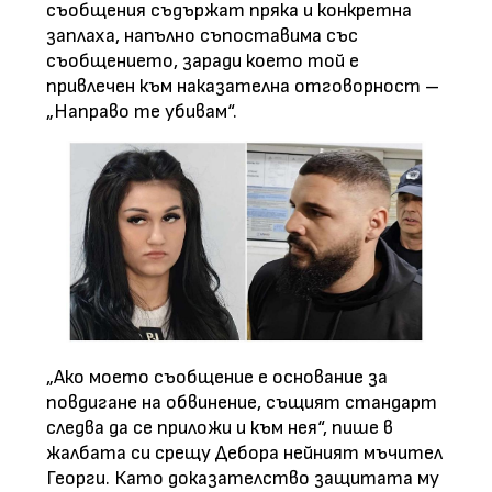
съобщения съдържат пряка и конкретна
заплаха, напълно съпоставима със
съобщението, заради което той е
привлечен към наказателна отговорност –
„Направо те убивам“.
„Ако моето съобщение е основание за
повдигане на обвинение, същият стандарт
следва да се приложи и към нея“, пише в
жалбата си срещу Дебора нейният мъчител
Георги. Като доказателство защитата му