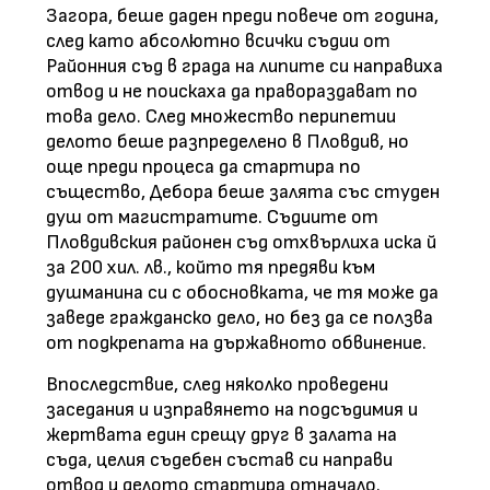
Загора, беше даден преди повече от година,
след като абсолютно всички съдии от
Районния съд в града на липите си направиха
отвод и не поискаха да правораздават по
това дело. След множество перипетии
делото беше разпределено в Пловдив, но
още преди процеса да стартира по
същество, Дебора беше залята със студен
душ от магистратите. Съдиите от
Пловдивския районен съд отхвърлиха иска й
за 200 хил. лв., който тя предяви към
душманина си с обосновката, че тя може да
заведе гражданско дело, но без да се ползва
от подкрепата на държавното обвинение.
Впоследствие, след няколко проведени
заседания и изправянето на подсъдимия и
жертвата един срещу друг в залата на
съда, целия съдебен състав си направи
отвод и делото стартира отначало.