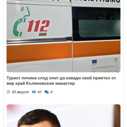
Турист почина след опит да извади свой приятел от
вир край Къпиновския манастир
05 август
61
0