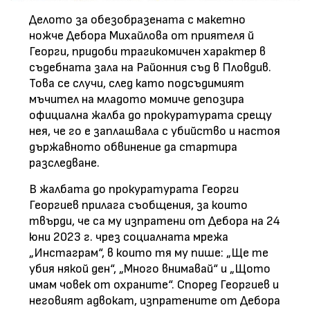
Делото за обезобразената с макетно
ножче Дебора Михайлова от приятеля й
Георги, придоби трагикомичен характер в
съдебната зала на Районния съд в Пловдив.
Това се случи, след като подсъдимият
мъчител на младото момиче депозира
официална жалба до прокуратурата срещу
нея, че го е заплашвала с убийство и настоя
държавното обвинение да стартира
разследване.
В жалбата до прокуратурата Георги
Георгиев прилага съобщения, за които
твърди, че са му изпратени от Дебора на 24
юни 2023 г. чрез социалната мрежа
„Инстаграм“, в които тя му пише: „Ще те
убия някой ден“, „Много внимавай“ и „Щото
имам човек от охраните“. Според Георгиев и
неговият адвокат, изпратените от Дебора