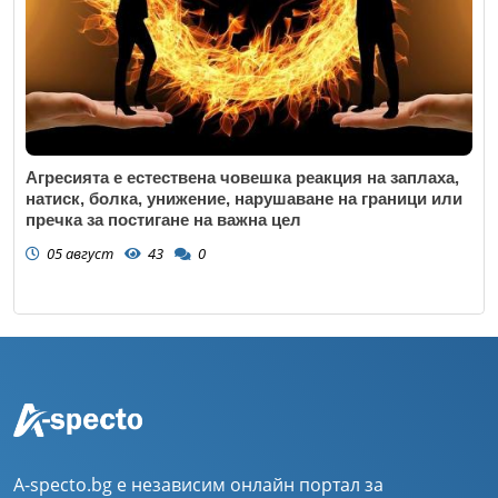
Агресията е естествена човешка реакция на заплаха,
натиск, болка, унижение, нарушаване на граници или
пречка за постигане на важна цел
05 август
43
0
A-specto.bg е независим онлайн портал за