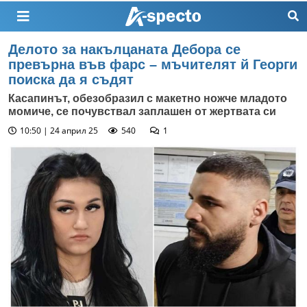
Делото за накълцаната Дебора се
превърна във фарс – мъчителят й Георги
поиска да я съдят
Касапинът, обезобразил с макетно ножче младото
момиче, се почувствал заплашен от жертвата си
10:50 | 24 април 25
540
1