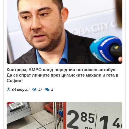
Контрера, ВМРО след поредния потрошен автобус:
Да се спрат линиите през циганските махали и гета в
София!
04 август
57
2