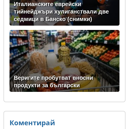
Италианските еврейски
тийнейджъри хулиганствали две
седмици в Банско (снимки)
Веригите пробутват вносни
продукти за български
Коментирай