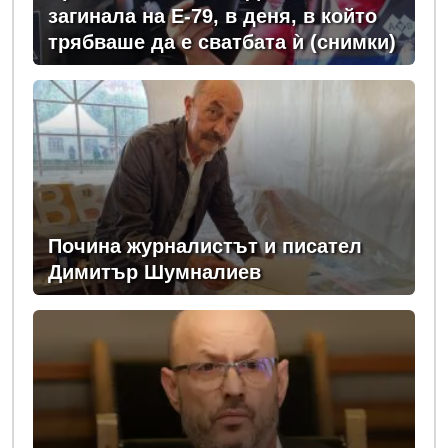
загинала на Е-79, в деня, в който
трябваше да е сватбата ѝ (снимки)
Почина журналистът и писател
Димитър Шумналиев