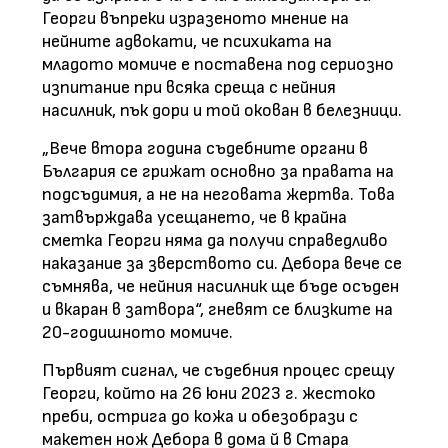
Георги въпреки изразеното мнение на
нейните адвокати, че психиката на
младото момиче е поставена под сериозно
изпитание при всяка среща с нейния
насилник, пък дори и той окован в белезници.
„Вече втора година съдебните органи в
България се грижат основно за правата на
подсъдимия, а не на неговата жертва. Това
затвърждава усещането, че в крайна
сметка Георги няма да получи справедливо
наказание за зверството си. Дебора вече се
съмнява, че нейния насилник ще бъде осъден
и вкаран в затвора“, гневят се близките на
20-годишното момиче.
Първият сигнал, че съдебния процес срещу
Георги, който на 26 юни 2023 г. жестоко
преби, острига до кожа и обезобрази с
макетен нож Дебора в дома й в Стара