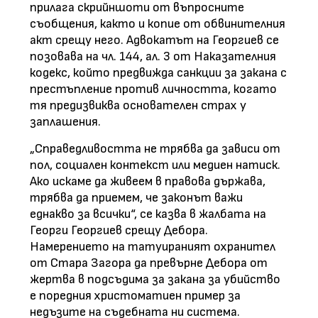
прилага скрийншоти от въпросните
съобщения, както и копие от обвинителния
акт срещу него. Адвокатът на Георгиев се
позовава на чл. 144, ал. 3 от Наказателния
кодекс, който предвижда санкции за закана с
престъпление против личността, когато
тя предизвиква основателен страх у
заплашения.
„Справедливостта не трябва да зависи от
пол, социален контекст или медиен натиск.
Ако искаме да живеем в правова държава,
трябва да приемем, че законът важи
еднакво за всички“, се казва в жалбата на
Георги Георгиев срещу Дебора.
Намерението на татуираният охранител
от Стара Загора да превърне Дебора от
жертва в подсъдима за закана за убийство
е поредния христоматиен пример за
недъзите на съдебната ни система.