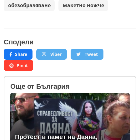
обезобразяване
макетно ножче
Сподели
Share
Viber
Tweet
Pin it
Oще от България
Протест в памет на Даяна,