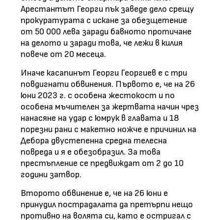
Арестантът Георги пък заведе дело срещу
прокуратурата с искане за обезщетение
от 50 000 лева заради бавното протичане
на делото и заради това, че лежи в килия
повече от 20 месеца.
Иначе касапинът Георги Георгиев е с три
повдигнати обвинения. Първото е, че на 26
юни 2023 г. с особена жестокост и по
особена мъчителен за жертвата начин чрез
нанасяне на удар с юмрук в главата и 18
порезни рани с макетно ножче е причинил на
Дебора двустепенна средна телесна
повреда и я е обезобразил. За това
престъпление се предвиждат от 2 до 10
години затвор.
Второто обвинение е, че на 26 юни е
принудил пострадалата да претърпи нещо
противно на волята си, като е остригал с