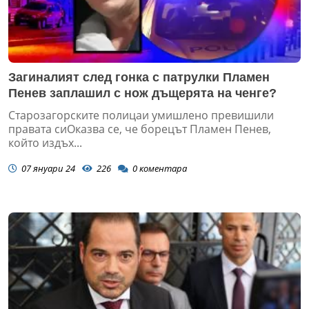
Загиналият след гонка с патрулки Пламен
Пенев заплашил с нож дъщерята на ченге?
Старозагорските полицаи умишлено превишили
правата сиОказва се, че борецът Пламен Пенев,
който издъх...
07 януари 24
226
0
коментара