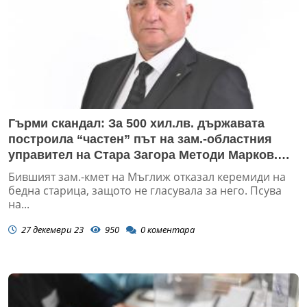
Гърми скандал: За 500 хил.лв. държавата
построила “частен” път на зам.-областния
управител на Стара Загора Методи Марков.
Той си купил 25 дка общинска земя на цената
Бившият зам.-кмет на Мъглиж отказал керемиди на
на iPhone 15
бедна старица, защото не гласувала за него. Псува
на...
27 декември 23
950
0
коментара