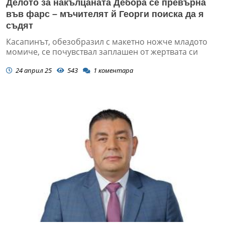
Делото за накълцаната Дебора се превърна
във фарс – мъчителят й Георги поиска да я
съдят
Касапинът, обезобразил с макетно ножче младото
момиче, се почувствал заплашен от жертвата си
24 април 25
543
1
коментара