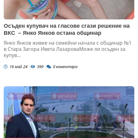
Осъден купувач на гласове сгази решение на
ВКС – Янко Янков остана общинар
Янко Янков живее на семейни начала с общинар №1
в Стара Загора Ивета ЛазароваМоже ли осъден за
купув...
16 май 24
399
0
коментара