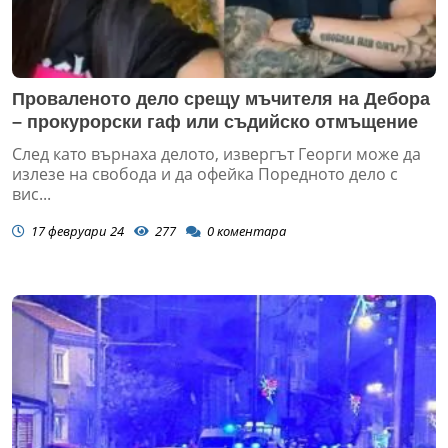
Проваленото дело срещу мъчителя на Дебора
– прокурорски гаф или съдийско отмъщение
След като върнаха делото, извергът Георги може да
излезе на свобода и да офейка Поредното дело с
вис...
17 февруари 24
277
0
коментара