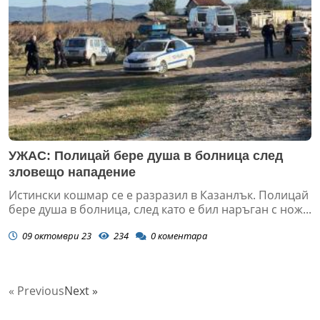
УЖАС: Полицай бере душа в болница след
зловещо нападение
Истински кошмар се е разразил в Казанлък. Полицай
бере душа в болница, след като е бил наръган с нож...
09 октомври 23
234
0
коментара
« Previous
Next »