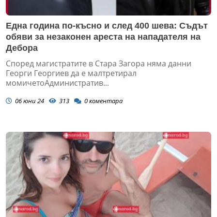
Една година по-късно и след 400 шева: Съдът
обяви за незаконен ареста на нападателя на
Дебора
Според магистратите в Стара Загора няма данни
Георги Георгиев да е малтретирал
момичетоАдминистратив...
06 юни 24
313
0
коментара