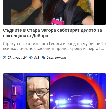
Съдиите в Стара Загора саботират делото за
накълцаната Дебора
Страхуват се от изверга Георги и бандата му биячиПо
всичко личи, че съдебният процес срещу изверга Г...
07 януари 24
813
0
коментара