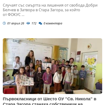
Случаят със смъртта на лишения от свобода Добри
Белчев в Затвора в Стара Загора, за който
от ФОКУС ...
01 април 26
172
0
коментара
Първокласници от Шесто ОУ "Св. Никола" в
Стара Загора станаха собственици на