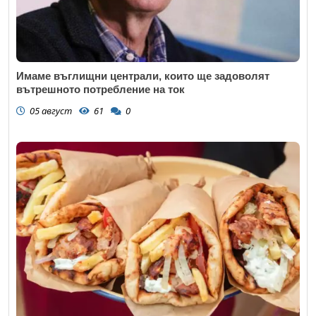
Имаме въглищни централи, които ще задоволят
вътрешното потребление на ток
05 август
61
0