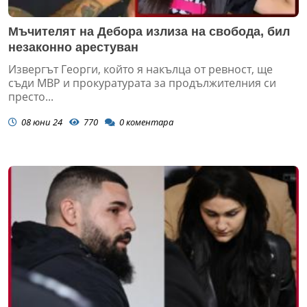
Мъчителят на Дебора излиза на свобода, бил
незаконно арестуван
Извергът Георги, който я накълца от ревност, ще
съди МВР и прокуратурата за продължителния си
престо...
08 юни 24
770
0
коментара