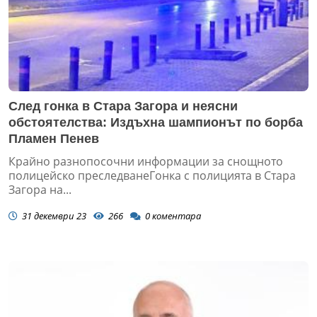
След гонка в Стара Загора и неясни
обстоятелства: Издъхна шампионът по борба
Пламен Пенев
Крайно разнопосочни информации за снощното
полицейско преследванеГонка с полицията в Стара
Загора на...
31 декември 23
266
0
коментара