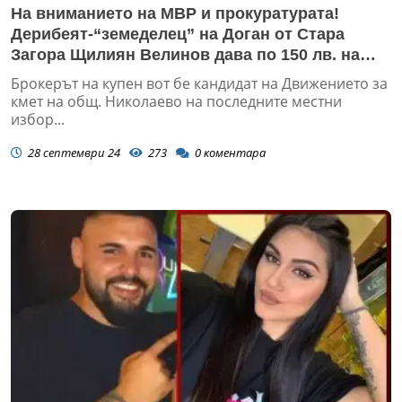
На вниманието на МВР и прокуратурата!
Дерибеят-“земеделец” на Доган от Стара
Загора Щилиян Велинов дава по 150 лв. на
купен глас. “Аз ти казвам, брат, ще ги думкам,
Брокерът на купен вот бе кандидат на Движението за
аз ги знам хората, няма на къде да...
кмет на общ. Николаево на последните местни
избор...
28 септември 24
273
0
коментара