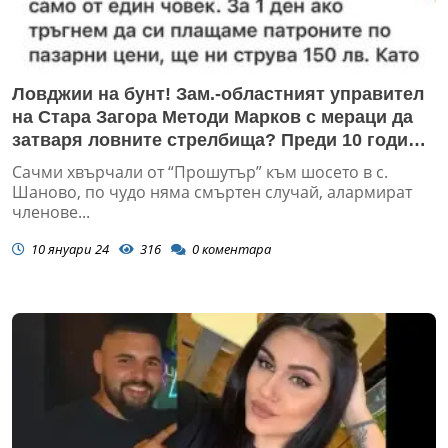
Ловджии на бунт! Зам.-областният управител
на Стара Загора Методи Марков с мераци да
затваря ловните стрелбища? Преди 10 години
зинал да лапне безплатна общинска нива край
Сачми хвърчали от “Прошутър” към шосето в с.
Мъглиж
Шаново, по чудо няма смъртен случай, алармират
членове...
10 януари 24
316
0
коментара