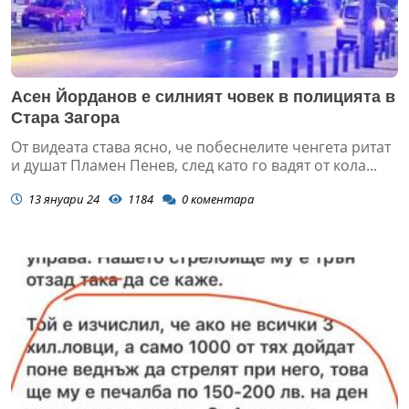
Асен Йорданов е силният човек в полицията в
Стара Загора
От видеата става ясно, че побеснелите ченгета ритат
и душат Пламен Пенев, след като го вадят от кола...
13 януари 24
1184
0
коментара