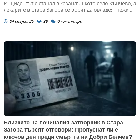
Инцидентът е станал в казанлъшкото село Кънчево, а
лекарите в Стара Загора се борят да овладеят тежк...
04 август 26
39
0
коментара
Близките на починалия затворник в Стара
Загора търсят отговори: Пропуснат ли е
ключов ден преди смъртта на Добри Белчев?