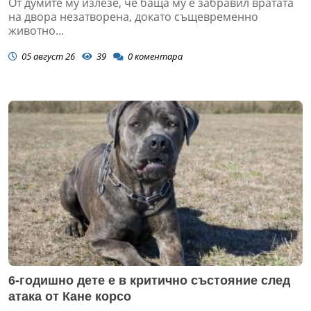
От думите му излезе, че баща му е забравил вратата
на двора незатворена, докато същевременно
животно...
05 август 26
39
0
коментара
6-годишно дете е в критично състояние след
атака от Кане корсо