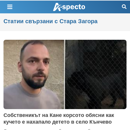
Статии свързани с Стара Загора
Собственикът на Кане корсото обясни как
кучето е нахапало детето в село Кънчево