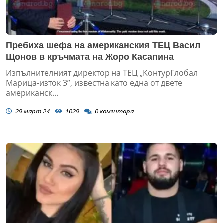
Пребиха шефа на американския ТЕЦ Васил
Щонов в кръчмата на Жоро Касапина
Изпълнителният директор на ТЕЦ „КонтурГлобал
Марица-изток 3”, известна като една от двете
американск...
29 март 24
1029
0
коментара