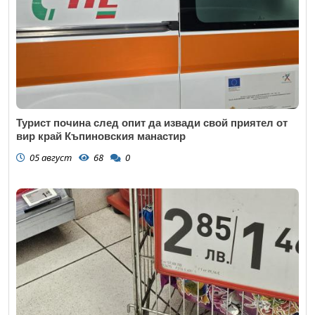
Турист почина след опит да извади свой приятел от
вир край Къпиновския манастир
05 август
68
0