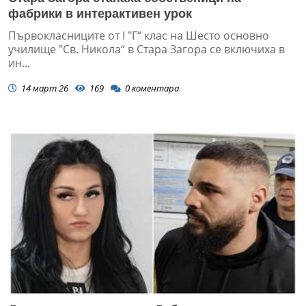
фабрики в интерактивен урок
Първокласниците от I "Г“ клас на Шесто основно
училище "Св. Никола“ в Стара Загора се включиха в
ин...
14 март 26
169
0
коментара