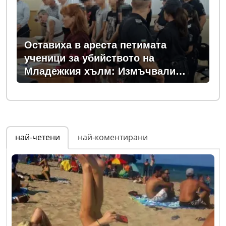
Оставиха в ареста петимата
ученици за убийството на
Младежкия хълм: Измъчвали
Георги час, гаврили се с него и го
обрали
най-четени
най-коментирани