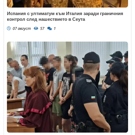
Испания с ултиматум към Италия заради граничния
контрол след нашествието в Сеута
07 август
57
1