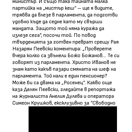
министър. И също така тайната малка
партийка на „мистър кеш“ – ще я видите,
трябва да влезе в парламента, да подготви
удобно къде да седне като му свърши
мандата. Защото той няма куража да
излезе сега", посочи той. По повод
твърденията за готвен преврат срещу Рая
Назарян Пеевски коментира: „Проверете
вчера колко са звънели Божо Божанов… Те си
говорят из парламента. Христо Иванов не
знам като какъв пазари смяната на шеф на
парламента. Той нали е един пенсионер?
Може би са двама на „Росенец“. Какво още
каза Делян Пеевски, гледайте в репортажа
на журналиста Анелия Дулева и оператора
Симеон Крушков, ексклузивно за “Свободно