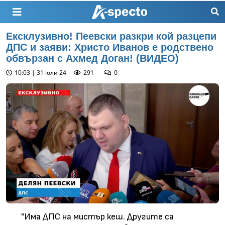
Ексклузивно! Пеевски разкри кой разцепи
ДПС и заяви: Христо Иванов е родствено
обвързан с Ахмед Доган! (ВИДЕО)
10:03 | 31 юли 24
291
0
"Има ДПС на мистър кеш. Другите са