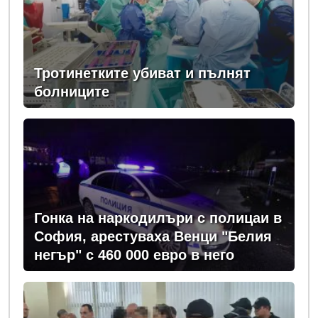
Тротинетките убиват и пълнят
болниците
Гонка на наркодилъри с полицаи в
София, арестуваха Венци "Белия
негър" с 460 000 евро в него