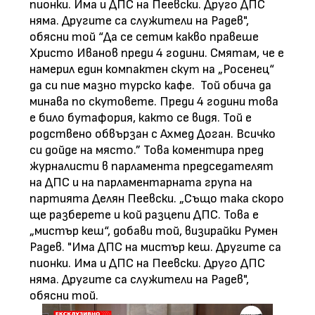
пионки. Има и ДПС на Пеевски. Друго ДПС
няма. Другите са служители на Радев",
обясни той “Да се сетим какво правеше
Христо Иванов преди 4 години. Смятам, че е
намерил един компактен скут на „Росенец“
да си пие мазно турско кафе. Той обича да
минава по скутовете. Преди 4 години това
е било бутафория, както се видя. Той е
родствено обвързан с Ахмед Доган. Всичко
си дойде на място.” Това коментира пред
журналисти в парламента председателят
на ДПС и на парламентарната група на
партията Делян Пеевски. „Също така скоро
ще разберете и кой разцепи ДПС. Това е
„мистър кеш“, добави той, визирайки Румен
Радев. "Има ДПС на мистър кеш. Другите са
пионки. Има и ДПС на Пеевски. Друго ДПС
няма. Другите са служители на Радев",
обясни той.