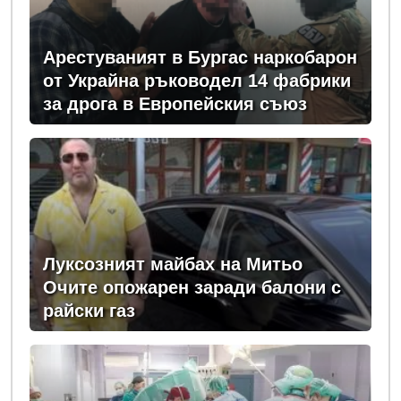
Арестуваният в Бургас наркобарон
от Украйна ръководел 14 фабрики
за дрога в Европейския съюз
Луксозният майбах на Митьо
Очите опожарен заради балони с
райски газ