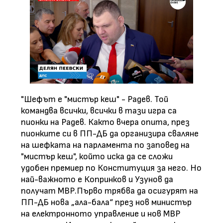
"Шефът е "мистър кеш" - Радев. Той
командва всички, всички в тази игра са
пионки на Радев. Както вчера опита, през
пионките си в ПП-ДБ да организира сваляне
на шефката на парламента по заповед на
"мистър кеш", който иска да се сложи
удобен премиер по Конституция за него. Но
най-важното е Копринков и Узунов да
получат МВР.Първо трябва да осигурят на
ПП-ДБ нова „ала-бала“ през нов министър
на електронното управление и нов МВР