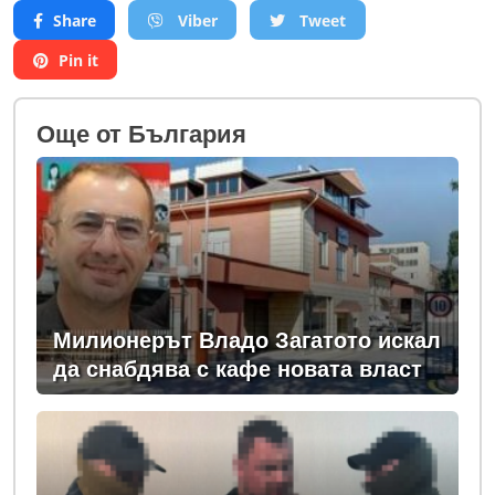
Share
Viber
Tweet
Pin it
Oще от България
Милионерът Владо Загатото искал
да снабдява с кафе новата власт