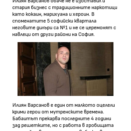
Илиян Варсанов обаче не е изоставил и
стария бизнес с традиционните наркотици
като кокаин, марихуана и хероин. В
споменатите 5 софийски квартала
неговите дилъри са №1 и не се церемонят с
навлеци от други райони на София.
Илиян Варсанов е един от малкото оцелели
крими герои от мутренските времена.
Бабаитът прекарва последните 4 години
зад решетките, но с работа в гробищата