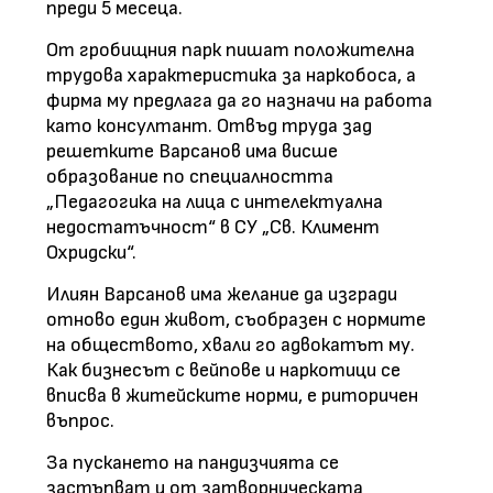
преди 5 месеца.
От гробищния парк пишат положителна
трудова характеристика за наркобоса, а
фирма му предлага да го назначи на работа
като консултант. Отвъд труда зад
решетките Варсанов има висше
образование по специалността
„Педагогика на лица с интелектуална
недостатъчност“ в СУ „Св. Климент
Охридски“.
Илиян Варсанов има желание да изгради
отново един живот, съобразен с нормите
на обществото, хвали го адвокатът му.
Как бизнесът с вейпове и наркотици се
вписва в житейските норми, е риторичен
въпрос.
За пускането на пандизчията се
застъпват и от затворническата