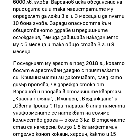
6000 лв. глоба. Варсанов иска обединение на
присъдите си и така магистратите му
определят да лежи 3 г. и 3 месеца и да плати
10 бона глоба. Заради опасността към
общественото здраве и предишните
осъждания, Темида завишава наказанието
му с 6 месеца и така общо става З г. и 9
месеца.
Последният му арест е през 2018 г., когато
босът е арестуван заедно с приятелката
си. Криминалисти ги закопчават, след като
дилър пропява, че зарежда стока от
Варсанов и продава в столичните квартали
„Красна поляна”, „Илинден, „Възраждане" и
„Света Троица“. При тараша в апартамента
униформените се натъкват на голямо
количество дрога – около 3 кг. В отделните
стаи са намерени близо 1.5 кг амфетамин,
отделно коноп кокаин, хероин, както и 15