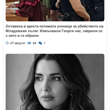
Оставиха в ареста петимата ученици за убийството на
Младежкия хълм: Измъчвали Георги час, гаврили се
с него и го обрали
07 август
64
1