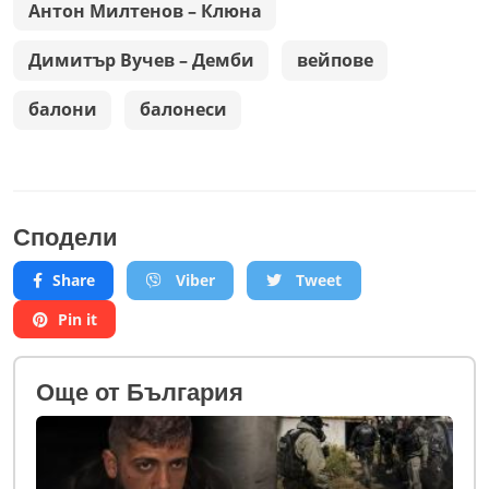
Антон Милтенов – Клюна
Димитър Вучев – Демби
вейпове
балони
балонеси
Сподели
Share
Viber
Tweet
Pin it
Oще от България