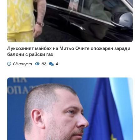
Луксозният майбах на Митьо Очите опожарен заради
балони с райски газ
08 август
82
4