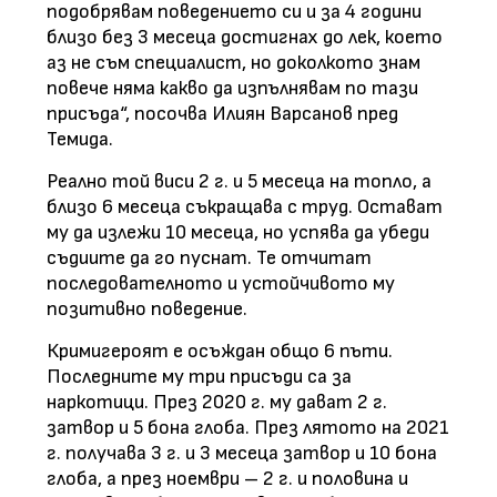
подобрявам поведението си и за 4 години
близо без 3 месеца достигнах до лек, което
аз не съм специалист, но доколкото знам
повече няма какво да изпълнявам по тази
присъда“, посочва Илиян Варсанов пред
Темида.
Реално той виси 2 г. и 5 месеца на топло, а
близо 6 месеца съкращава с труд. Остават
му да излежи 10 месеца, но успява да убеди
съдиите да го пуснат. Те отчитат
последователното и устойчивото му
позитивно поведение.
Кримигероят е осъждан общо 6 пъти.
Последните му три присъди са за
наркотици. През 2020 г. му дават 2 г.
затвор и 5 бона глоба. През лятото на 2021
г. получава 3 г. и 3 месеца затвор и 10 бона
глоба, а през ноември – 2 г. и половина и