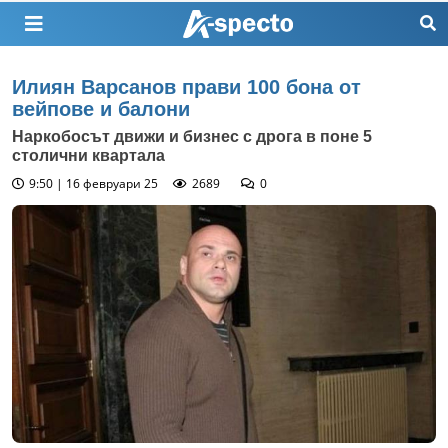
Илиян Варсанов прави 100 бона от
вейпове и балони
Наркобосът движи и бизнес с дрога в поне 5
столични квартала
9:50 | 16 февруари 25
2689
0