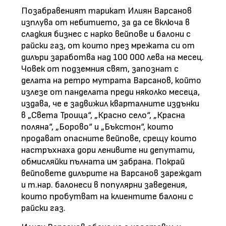
Позабравеният тарикат Илиян Варсанов
изплува от небитието, за да се включа в
сладкия бизнес с нарко вейпове и балони с
райски газ, от които през мрежата си от
дилъри заработва над 100 000 лева на месец.
Човек от подземния свят, запознат с
делата на ретро мутрата Варсанов, който
излезе от панделата преди няколко месеца,
издава, че е задвижил кварталните издънки
в „Света Троица“, „Красно село“, „Красна
поляна“, „Борово“ и „Бъкстон“, които
продават опасните вейпове, срещу които
настръхнаха дори ленивите ни депутати,
обмисляйки пълната им забрана. Покрай
вейповете дилърите на Варсанов зареждат
и т.нар. балонеси в популярни заведения,
които пробутват на клиентите балони с
райски газ.