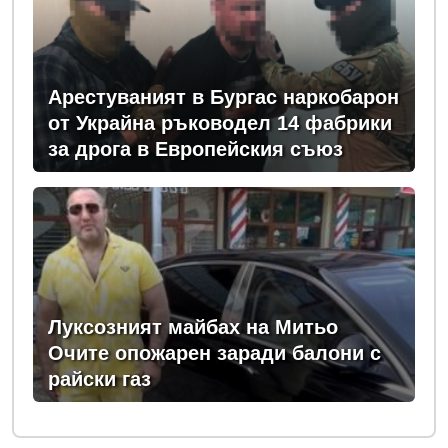
Арестуваният в Бургас наркобарон
от Украйна ръководел 14 фабрики
за дрога в Европейския съюз
Луксозният майбах на Митьо
Очите опожарен заради балони с
райски газ