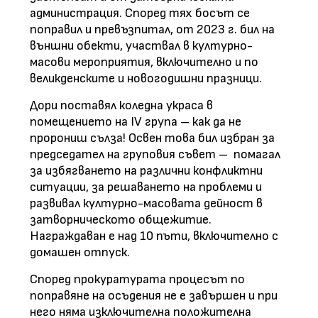
администрация. Според тях босът се
поправил и превъзпитал, от 2023 г. бил на
външни обекти, участвал в културно-
масови мероприятия, включително и по
великденските и новогодишни празници.
Дори поставял коледна украса в
помещението на IV група – как да не
пророниш сълза! Освен това бил избран за
председател на груповия съвет – помагал
за избягването на различни конфликтни
ситуации, за решаването на проблеми и
развивал културно-масовата дейност в
затворническото общежитие.
Награждаван е над 10 пъти, включително с
домашен отпуск.
Според прокуратурата процесът по
поправяне на осъдения не е завършен и при
него няма изключителна положителна