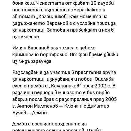
бона кеш. Ченгетата откриват 10 газови
пистолета с изтрити номера, както и
автомат „Калашников. Към момента на
задържането Варсанов е с условна присъда
за наркотици. Затова я привеждат и нея в
изпълнение.
Илиян Варсанов разполага с дебело
криминално портфолио. Открай време движи
из ъндърграунда.
Разследван е за участие в престъпна група
за наркотици, изнудвания и побои. Оцелява
след стрелба с „Калашников“ през 2002 г. В
различни периоди в миналото е бил първо
авер, а после враг с разстреляния през 2005
г. Антон Милтенов – Клюна и с Димитър
Вучев – Демби.
Демби е сред заподозрените за
покушенията срещу Варсанов. Първа