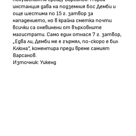
инстанция дава на подземния бос Демби и
още шестима по 15 г. затвор за
нападението, но в крайна сметка почти
всички са оневинени от върховните
магистрати. Само един отнася 7 г. затвор,
„Едва ли, Демби ме е гърмял, по-скоро е бил
Клюна“, коментира преди време самият
Варсанов.
Източник: Уикенд