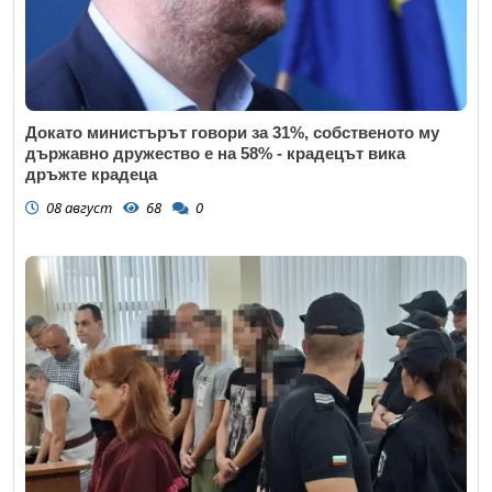
Докато министърът говори за 31%, собственото му
държавно дружество е на 58% - крадецът вика
дръжте крадеца
08 август
68
0