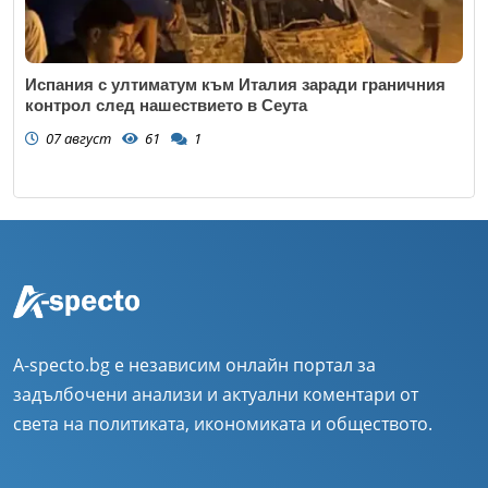
Испания с ултиматум към Италия заради граничния
контрол след нашествието в Сеута
07 август
61
1
A-specto.bg е независим онлайн портал за
задълбочени анализи и актуални коментари от
света на политиката, икономиката и обществото.