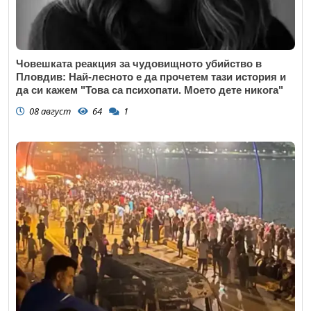
Човешката реакция за чудовищното убийство в
Пловдив: Най-лесното е да прочетем тази история и
да си кажем "Това са психопати. Моето дете никога"
08 август
64
1