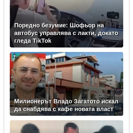
Поредно безумие: Шофьор на
автобус управлява с лакти, докато
гледа TikTok
Милионерът Владо Загатото искал
да снабдява с кафе новата власт