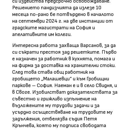
си издейства предсрочно освобождаване.
Решението пандизчията да излезе 10
месеца по-рано бе потвърдено в началото
на септември 2024 г. на две инстанции от
градските магистрати на София и
апелативните им колеги.
Интересна работа захваща Варсанов, за да
си съкрати престоя зад решетките. Първо
е назначен за работник в кухнята, помага и
на фирма за доставка на хранителни стоки.
След това става общ работник на
гробището „Малашевци“ и към Гробищни
паркове – София. Наеман е и в село Свидня, и
в Своге. Изобилстват доказателствата за
съвестно и грижливо изпълнение на
възложените му трудови задачи и за
усърдно осъществяване на трудовите му
задължения, отбелязва съдия Петя
Крънчева, която му подписа свободата