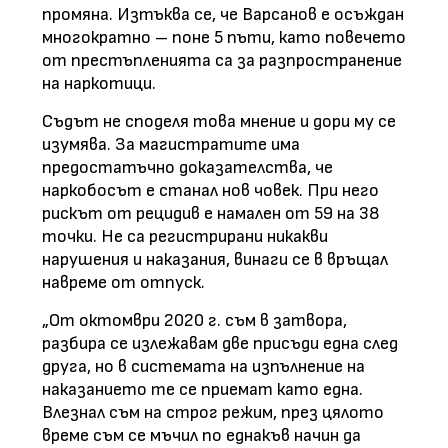
промяна. Изтъква се, че Варсанов е осъждан
многократно – поне 5 пъти, като повечето
от престъпленията са за разпространение
на наркотици.
Съдът не споделя това мнение и дори му се
изумява. За магистратите има
предостатъчно доказателства, че
наркобосът е станал нов човек. При него
рискът от рецидив е намален от 59 на 38
точки. Не са регистрирани никакви
нарушения и наказания, винаги се в връщал
навреме от отпуск.
„От октомври 2020 г. съм в затвора,
разбира се излежавам две присъди една след
друга, но в системата на изпълнение на
наказанието те се приемат като една.
Влезнал съм на строг режим, през цялото
време съм се мъчил по еднакъв начин да