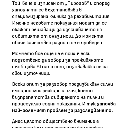
Той вече е изписан от „Пирогов“ и според
запознати се възстановява в
специализирана клиника за рехабилитация.
Именно неговите показания могат да се
окажат решаващи за изясняването на
събитията от онази нощ. До момента
обаче качествен разпит не е проведен.
Момчето все още не е психически
подготвено да говори за преживяното,
съобщава Struma.com, позовавайки се на
свои източници.
Всеки опит за разговор предизвиквал силни
емоционални реакции и плач, което
възпрепятства събирането на пълни и
процесуално годни показания.
И тук започва
най-големият проблем за разследването.
Днес цялото обществено внимание е
насочено към студента по философия