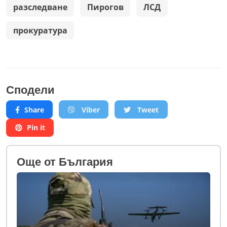
разследване
Пирогов
ЛСД
прокуратура
Сподели
Share
Viber
Tweet
Pin it
Oще от България