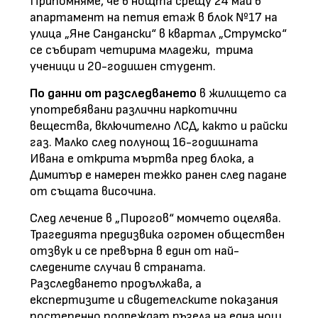
Припомняме, че в нощта срещу 24 май в
апартамент на петия етаж в блок №17 на
улица „Яне Сандански“ в квартал „Струмско“
се събират четирима младежи, трима
ученици и 20-годишен студент.
По данни от разследването
в жилището са
употребявани различни наркотични
вещества, включително ЛСД, както и райски
газ. Малко след полунощ 16-годишната
Ивана е открита мъртва пред блока, а
Димитър е намерен тежко ранен след падане
от същата височина.
След лечение в „Пирогов“ момчето оцелява.
Трагедията предизвика огромен обществен
отзвук и се превърна в един от най-
следените случаи в страната.
Разследването продължава, а
експертизите и свидетелските показания
постепенно подреждат пъзела на една нощ,