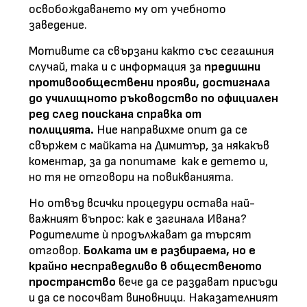
освобождаването му от учебното
заведение.
Мотивите са свързани както със сегашния
случай, така и с информация за
предишни
противообществени прояви, достигнала
до училищното ръководство по официален
ред след поискана справка от
полицията.
Ние направихме опит да се
свържем с майката на Димитър, за някакъв
коментар, за да попитаме как е детето и,
но тя не отговори на повикванията.
Но отвъд всички процедури остава най-
важният въпрос: как е загинала Ивана?
Родителите ѝ продължават да търсят
отговор.
Болката им е разбираема, но е
крайно несправедливо в общественото
пространство
вече да се раздават присъди
и да се посочват виновници. Наказателният