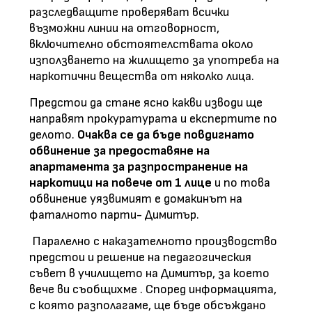
разследващите проверяват всички
възможни линии на отговорност,
включително обстоятелствата около
използването на жилището за употреба на
наркотични вещества от няколко лица.
Предстои да стане ясно какви изводи ще
направят прокуратурата и експертите по
делото.
Очаква се да бъде повдигнато
обвинение за предоставяне на
апартамента за разпространение на
наркотици на повече от 1 лице
и по това
обвинение уязвимият е домакинът на
фаталното парти- Димитър.
Паралелно с наказателното производство
предстои и решение на педагогическия
съвет в училището на Димитър, за което
вече ви съобщихме . Според информацията,
с която разполагаме, ще бъде обсъждано