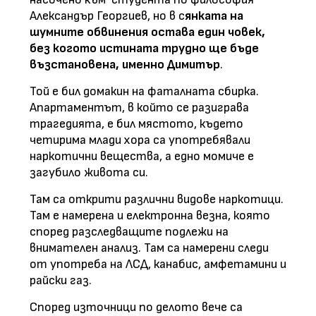
Александър Георгиев, но в с
янката на
шумните обвинения остава един човек,
без когото истината трудно ще бъде
възстановена, именно Димитър
.
Той е бил домакин на фаталната сбирка.
Апартаментът, в който се разиграва
трагедията, е бил мястото, където
четирима млади хора са употребявали
наркотични вещества, а едно момиче е
загубило живота си.
Там са открити различни видове наркотици.
Там е намерена и електронна везна, която
според разследващите подлежи на
внимателен анализ. Там са намерени следи
от употреба на ЛСД, канабис, амфетамини и
райски газ.
Според източници по делото вече са