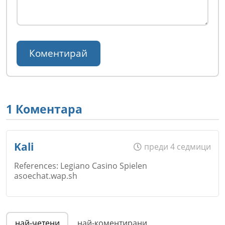
1 Коментара
Kali
преди 4 седмици
References: Legiano Casino Spielen
asoechat.wap.sh
Име
*
най-четени
най-коментирани