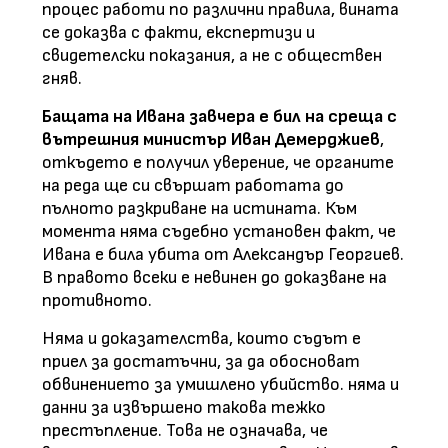
процес работи по различни правила, вината
се доказва с факти, експертизи и
свидетелски показания, а не с обществен
гняв.
Бащата на Ивана завчера е бил на среща с
вътрешния министър Иван Демерджиев
,
откъдето е получил уверение, че органите
на реда ще си свършат работата до
пълното разкриване на истината. Към
момента няма съдебно установен факт, че
Ивана е била убита от Александър Георгиев.
В правото всеки е невинен до доказване на
противното.
Няма и доказателства, които съдът е
приел за достатъчни, за да обосноват
обвинението за умишлено убийство. няма и
данни за извършено такова тежко
престъпление. Това не означава, че