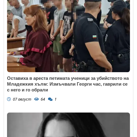
Оставиха в ареста петимата ученици за убийството на
Младежкия хълм: Измъчвали Георги час, гаврили се
с него и го обрали
07 август
64
1