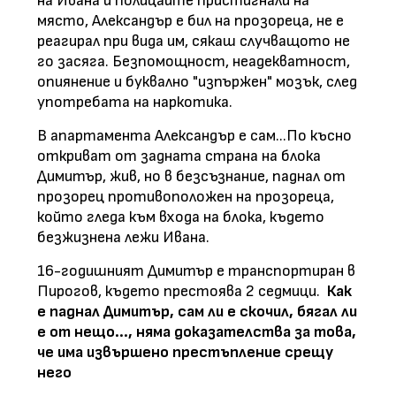
на Ивана и полицаите пристигнали на
място, Александър е бил на прозореца, не е
реагирал при вида им, сякаш случващото не
го засяга. Безпомощност, неадекватност,
опиянение и буквално "изпържен" мозък, след
употребата на наркотика.
В апартамента Александър е сам...По късно
откриват от задната страна на блока
Димитър, жив, но в безсъзнание, паднал от
прозорец противоположен на прозореца,
който гледа към входа на блока, където
безжизнена лежи Ивана.
16-годишният Димитър е транспортиран в
Пирогов, където престоява 2 седмици.
Как
е паднал Димитър, сам ли е скочил, бягал ли
е от нещо..., няма доказателства за това,
че има извършено престъпление срещу
него