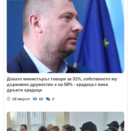
Докато министърът говори за 31%, собственото му
държавно дружество е на 58% - крадецът вика
дръжте крадеца
08 август
68
0