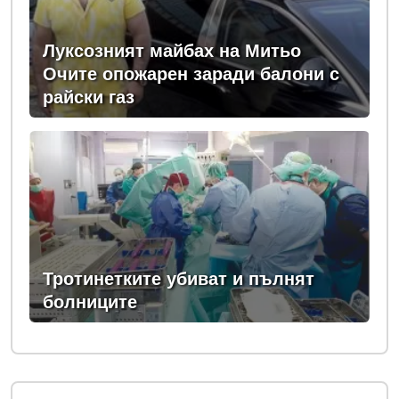
Луксозният майбах на Митьо
Очите опожарен заради балони с
райски газ
Тротинетките убиват и пълнят
болниците