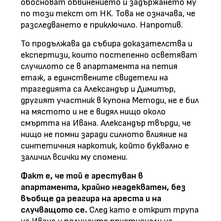
обосноват обвинението и задържането му
по този текст от НК. Това не означава, че
разследването е приключило. Напротив.
То продължава да събира доказателства и
експертизи, които постепенно осветяват
случилото се в апартамента на петия
етаж, а единствените свидетели на
трагедията са Александър и Димитър,
другият участник в купона Методи, не е бил
на мястото и не е видял нищо около
смъртта на Ивана. Александър твърди, че
нищо не помни заради силното влияние на
синтетичния наркотик, който буквално е
заличил всички му спомени.
Факт е, че той е арестуван в
апартамента, крайно неадекватен, без
въобще да реагира на ареста и на
случващото се.
След като е открит трупа