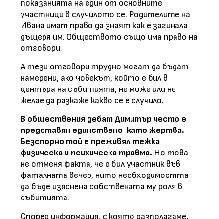
показанията на един от основните
участници в случилото се. Родителите на
Ивана имат право да знаят как е загинала
дъщеря им. Обществото също има право на
отговори.
А тези отговори трудно могат да бъдат
намерени, ако човекът, който е бил в
центъра на събитията, не може или не
желае да разкаже какво се е случило.
В обществения дебат Димитър често е
представян единствено като жертва.
Безспорно той е преживял тежка
физическа и психическа травма.
Но това
не отменя факта, че е бил участник във
фаталната вечер, нито необходимостта
да бъде изяснена собствената му роля в
събитията.
Според информация, с която разполагаме,