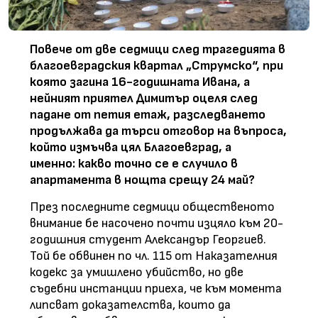
Повече от две седмици след трагедията в
благоевградския квартал „Струмско“, при
която загина 16-годишната Ивана, а
нейният приятел Димитър оцеля след
падане от петия етаж, разследването
продължава да търси отговор на въпроса,
който измъчва цял Благоевград, а
именно: какво точно се е случило в
апартамента в нощта срещу 24 май?
През последните седмици общественото
внимание бе насочено почти изцяло към 20-
годишния студент Александър Георгиев.
Той бе обвинен по чл. 115 от Наказателния
кодекс за умишлено убийство, но две
съдебни инстанции приеха, че към момента
липсват доказателства, които да