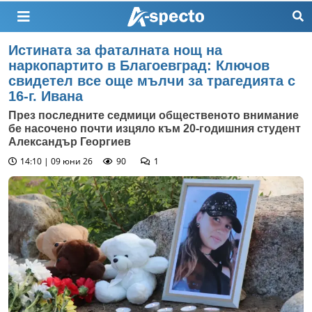
Истината за фаталната нощ на
наркопартито в Благоевград: Ключов
свидетел все още мълчи за трагедията с
16-г. Ивана
През последните седмици общественото внимание
бе насочено почти изцяло към 20-годишния студент
Александър Георгиев
14:10 | 09 юни 26
90
1