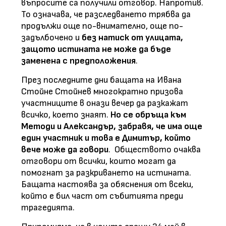
въпросите са получили отговор. Напротив.
То означава, че разследването трябва да
продължи още по-внимателно, още по-
задълбочено и
без натиск от улицата,
защото истината не може да бъде
заменена с предположения
.
През последните дни бащата на Ивана
Стойне Стойнев многократно призова
участниците в онази вечер да разкажат
всичко, което знаят.
Но се обръща към
Методи и Александър, забравя, че има още
един участник и това е Димитър, който
вече може да говори
. Обществото очаква
отговори от всички, които могат да
помогнат за разкриването на истината.
Бащата настоява за обяснения от всеки,
който е бил част от събитията преди
трагедията.