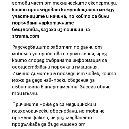
готови част от техническите експертизи,
к
оито проследяват комуникацията между
участниците и начина, по който са били
поръчвани наркотичните
вещества.,казаха източници на
struma.com
Разследващите работят по данни от
мобилни устройства и приложения, чрез
които според събраната информация са
осъществявани поръчки и плащания.
Именно Димитър е последният човек, който
може да даде най-преки сведения за
събитията в апартамента. Засега обаче
той мълчи.
Причините може да са медицински и
психологически обосновани, но това не
променя факта, че разследването
продължава да бъде лишено от