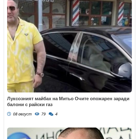
Луксозният майбах на Митьо Очите опожарен заради
балони с райски газ
08 август
79
4