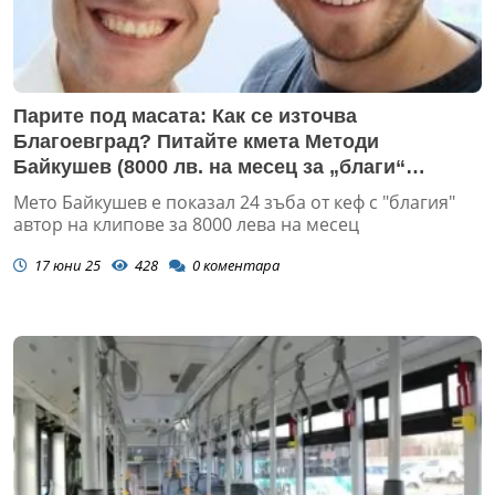
Парите под масата: Как се източва
Благоевград? Питайте кмета Методи
Байкушев (8000 лв. на месец за „благи“
клипчета + СНИМКИ)
Мето Байкушев е показал 24 зъба от кеф с "благия"
автор на клипове за 8000 лева на месец
17 юни 25
428
0
коментара