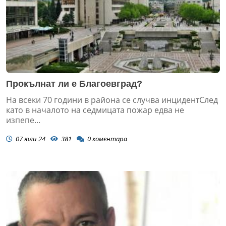
Прокълнат ли е Благоевград?
На всеки 70 години в района се случва инцидентСлед
като в началото на седмицата пожар едва не
изпепе...
07 юли 24
381
0
коментара