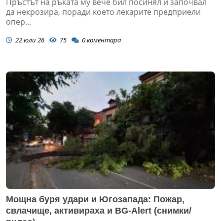
Пръстът на ръката му вече бил посинял и започвал
да некрозира, поради което лекарите предприели
опер...
22 юли 26
75
0
коментара
Мощна буря удари и Югозапада: Пожар,
свлачище, активираха и BG-Alert (снимки/