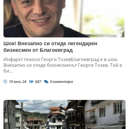
Шок! Внезапно си отиде легендарен
бизнесмен от Благоевград
Инфаркт покоси Георги ТозевБлагоевград е в шок.
Внезапно си отиде бизнесменът Георги Тозев. Той е
би...
10 юни 24
687
0
коментара