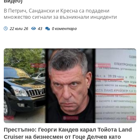
видео)
В Петрич, Сандански и Кресна са подадени
множество сигнали за възникнали инциденти
22 юли 26
43
0
коментара
Престъпно: Георги Кандев карал Тойота Land
Cruiser на бизнесмен от Гоце Делчев като