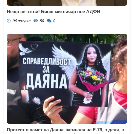
Нещо се готви! Бивш митничар пое АДФИ
06 август
50
0
Протест в памет на Даяна, загинала на Е-79, в деня, в