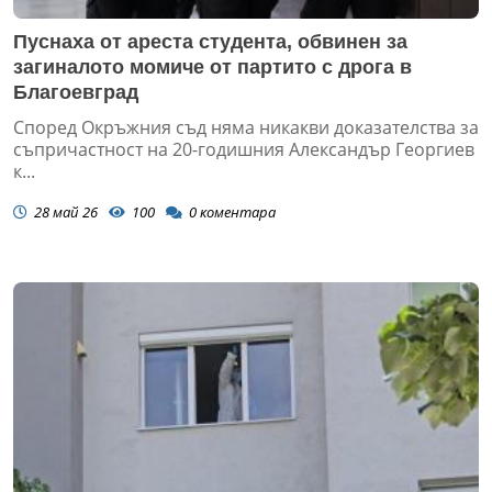
Пуснаха от ареста студента, обвинен за
загиналото момиче от партито с дрога в
Благоевград
Според Окръжния съд няма никакви доказателства за
съпричастност на 20-годишния Александър Георгиев
к...
28 май 26
100
0
коментара