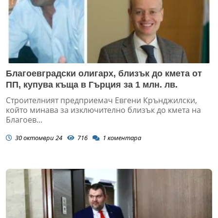
Благоевградски олигарх, близък до кмета от
ПП, купува къща в Гърция за 1 млн. лв.
Строителният предприемач Евгени Крънджилски,
който минава за изключително близък до кмета на
Благоев...
30 октомври 24
716
1
коментара