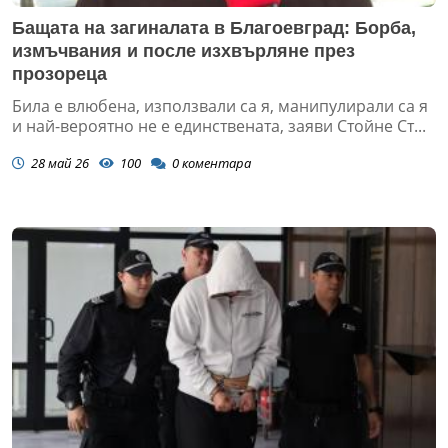
Бащата на загиналата в Благоевград: Борба,
измъчвания и после изхвърляне през
прозореца
Била е влюбена, използвали са я, манипулирали са я
и най-вероятно не е единствената, заяви Стойне Ст...
28 май 26
100
0
коментара