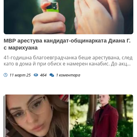
МВР арестува кандидат-общинарката Диана Г.
с марихуана
41-годишна благоевградчанка беше арестувана, след
като в дома й при обиск е намерен канабис. До акц...
11 март 25
464
1
коментара