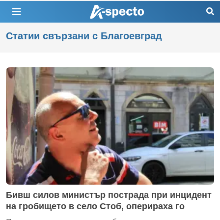
Статии свързани с Благоевград
Бивш силов министър пострада при инцидент
на гробището в село Стоб, оперираха го