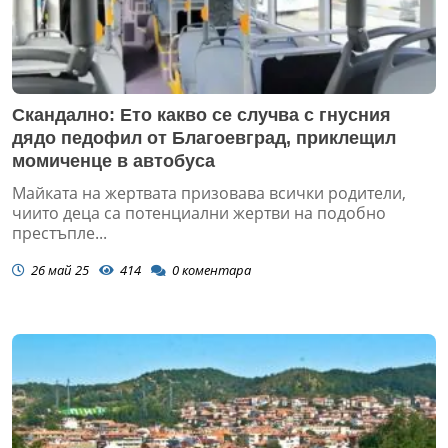
Скандално: Ето какво се случва с гнусния
дядо педофил от Благоевград, приклещил
момиченце в автобуса
Майката на жертвата призовава всички родители,
чиито деца са потенциални жертви на подобно
престъпле...
26 май 25
414
0
коментара