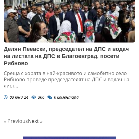
Делян Пеевски, председател на ДПС и водач
на листата на ДПС в Благоевград, посети
Рибново
Среща с хората в най-красивото и самобитно село
Рибново проведе председателят на ДПС и водач на
лист...
03 юни 24
306
0
коментара
« Previous
Next »