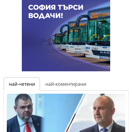
най-четени
най-коментирани