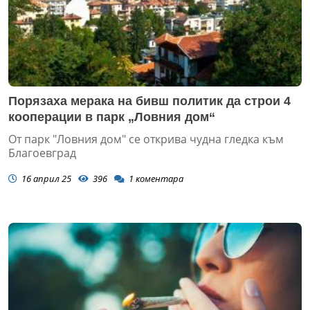
Порязаха мерака на бивш политик да строи 4
кооперации в парк „Ловния дом“
От парк "Ловния дом" се открива чудна гледка към
Благоевград
16 април 25
396
1
коментара