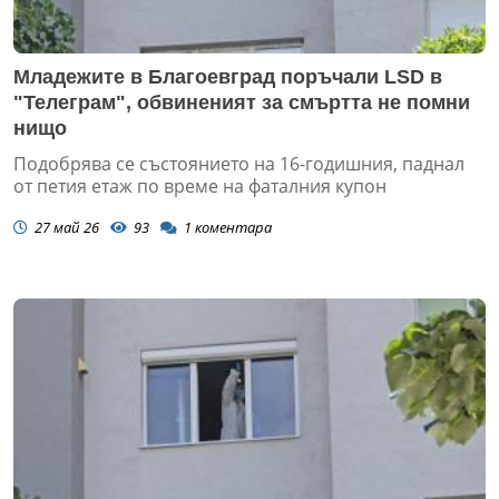
Младежите в Благоевград поръчали LSD в
"Телеграм", обвиненият за смъртта не помни
нищо
Подобрява се състоянието на 16-годишния, паднал
от петия етаж по време на фаталния купон
27 май 26
93
1
коментара