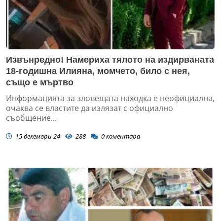
Извънредно! Намериха тялото на издирваната
18-годишна Илияна, момчето, било с нея,
също е мъртво
Информацията за зловещата находка е неофициална,
очаква се властите да излязат с официално
съобщение...
15 декември 24
288
0
коментара