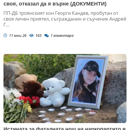
своя, отказал да я върне (ДОКУМЕНТИ)
ПП-ДБ троянският кон Георги Кандев, пробутан от
своя личен приятел, съгражданин и съученик Андрей
Г...
11 юни 26
165
1
коментара
Истината за фаталната нощ на наркопартито в