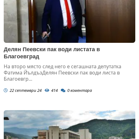
Делян Пеевски пак води листата в
Благоевград
На второ място след него е сегашната депутатка
Фатима ЙълдъзДелян Пеевски пак води листа в
Благоевгр...
22 септември 24
414
0
коментара