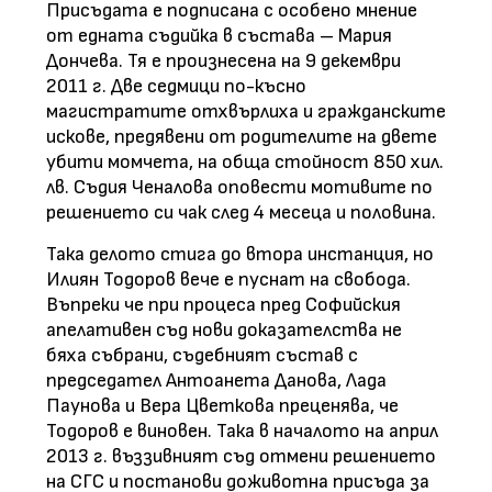
Присъдата е подписана с особено мнение
от едната съдийка в състава – Мария
Дончева. Тя е произнесена на 9 декември
2011 г. Две седмици по-късно
магистратите отхвърлиха и гражданските
искове, предявени от родителите на двете
убити момчета, на обща стойност 850 хил.
лв. Съдия Ченалова оповести мотивите по
решението си чак след 4 месеца и половина.
Така делото стига до втора инстанция, но
Илиян Тодоров вече е пуснат на свобода.
Въпреки че при процеса пред Софийския
апелативен съд нови доказателства не
бяха събрани, съдебният състав с
председател Антоанета Данова, Лада
Паунова и Вера Цветкова преценява, че
Тодоров е виновен. Така в началото на април
2013 г. въззивният съд отмени решението
на СГС и постанови доживотна присъда за