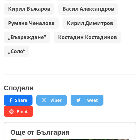
Кирил Въжаров
Васил Александров
Румяна Ченалова
Кирил Димитров
„Възраждане“
Костадин Костадинов
„Соло“
Сподели
Share
Viber
Tweet
Pin it
Oще от България