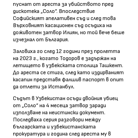
пуснат от ареста за убийството пред
дискотека „Соло“. Впоследствие
Софийският апелативен съд и след това
Върховният касационен съд осъдиха на
доживотен затвор Илиян, но той вече беше
изчезнал от България.
Заловиха го след 12 години през пролетта
на 2023 г., когато Тодоров е задържан на
летището в узбекската столица Ташкент.
До ареста се стига, след като издирваният
касапин представя фалшив паспорт в опит
да отлети за Истанбул.
Съдът в Узбекистан осъди двойния убиец
от „Соло“ на 4 месеца затвор заради
използване на неистински документ.
Последваха серия разговори между
българската и узбекистанската
прокуратура и година след ареста му в