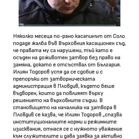
Няколко месеца по-рано касапинът от Соло
подаде жалба във Върховния касационен съд,
че правата му са нарушени, тъй като е
осъден на доживотен затвор без право на
замяна, докато е отсъствал от България.
Илиян Тодоров успя да се сдобие и с
препоръки от затворническата
администрация в Пловдив, където беше
въдворен, които да повлияят върху
решението на върховните съдии. В
становището на началника на затвора в
Пловдив се казва, че Илиян Тодоров „спазва
институционалните норми и режимните
изисквания, отнася се с нужното уважение
към служителите и дава заявка за активно