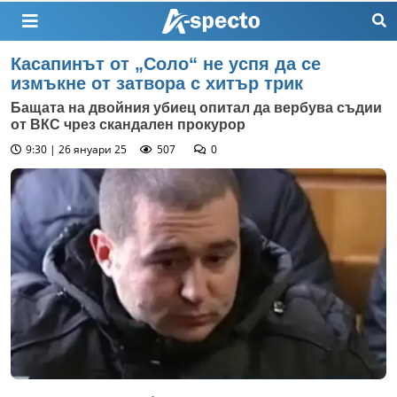
Касапинът от „Соло“ не успя да се
измъкне от затвора с хитър трик
Бащата на двойния убиец опитал да вербува съдии
от ВКС чрез скандален прокурор
9:30 | 26 януари 25
507
0