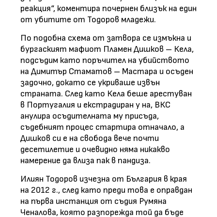
реакция“, коментира почернен близък на един
от убитите от Тодоров младежи.
По подобна схема от затвора се измъкна и
бургаският мафиот Пламен Дишков – Кела,
подсъдим като поръчител на убийството
на Димитър Стаматов – Мастара и осъден
задочно, докато се укриваше извън
страната. След като Кела беше арестуван
в Португалия и екстрадиран у на, ВКС
анулира осъдителната му присъда,
съдебният процес стартира отначало, а
Дишков си е на свобода вече почти
десетилетие и очевидно няма никакво
намерение да влиза пак в пандиза.
Илиян Тодоров изчезна от България в края
на 2012 г., след като преди това е оправдан
на първа инстанция от съдия Румяна
Ченалова, която разпорежда той да бъде