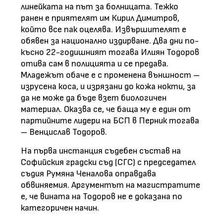
линейката на път за болницата. Тежко
ранен е приятелят им Кирил Димитров,
който все пак оцелява. Извършителят е
обявен за национално издирване. Два дни по-
късно 22-годишният тогава Илиян Тодоров
отива сам в полицията и се предава.
Младежът обаче е с променена външност –
изрусена коса, и изрязани до кожа нокти, за
да не може да бъде взет биологичен
материал. Оказва се, че баща му е един от
партийните лидери на БСП в Перник тогава
– Венцислав Тодоров.
На първа инстанция съдебен състав на
Софийския градски съд (СГС) с председател
съдия Румяна Ченалова оправдава
обвиняемия. Аргументът на магистратите
е, че вината на Тодоров не е доказана по
категоричен начин.