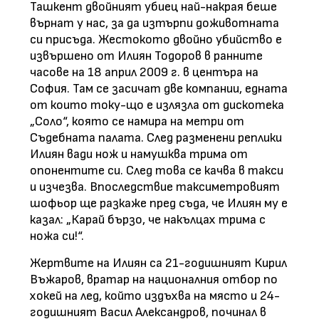
Ташкент двойният убиец най-накрая беше
върнат у нас, за да изтърпи доживотната
си присъда. Жестокото двойно убийство е
извършено от Илиян Тодоров в ранните
часове на 18 април 2009 г. в центъра на
София. Там се засичат две компании, едната
от които току-що е излязла от дискотека
„Соло“, която се намира на метри от
Съдебната палата. След разменени реплики
Илиян вади нож и намушква трима от
опонентите си. След това се качва в такси
и изчезва. Впоследствие таксиметровият
шофьор ще разкаже пред съда, че Илиян му е
казал: „Карай бързо, че накълцах трима с
ножа си!“.
Жертвите на Илиян са 21-годишният Кирил
Въжаров, вратар на националния отбор по
хокей на лед, който издъхва на място и 24-
годишният Васил Александров, починал в