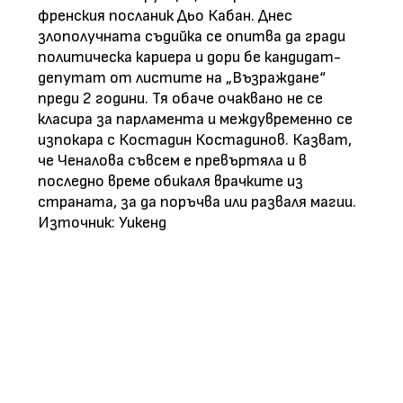
френския посланик Дьо Кабан. Днес
злополучната съдийка се опитва да гради
политическа кариера и дори бе кандидат-
депутат от листите на „Възраждане“
преди 2 години. Тя обаче очаквано не се
класира за парламента и междувременно се
изпокара с Костадин Костадинов. Казват,
че Ченалова съвсем е превъртяла и в
последно време обикаля врачките из
страната, за да поръчва или разваля магии.
Източник: Уикенд