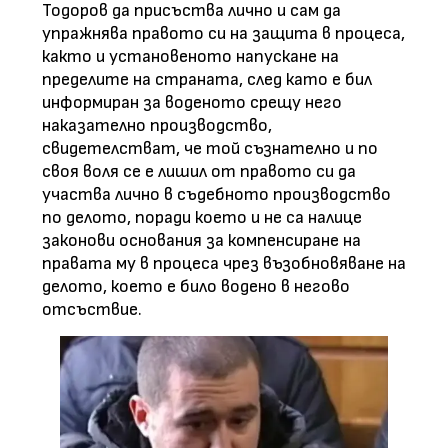
Тодоров да присъства лично и сам да
упражнява правото си на защита в процеса,
както и установеното напускане на
пределите на страната, след като е бил
информиран за воденото срещу него
наказателно производство,
свидетелстват, че той съзнателно и по
своя воля се е лишил от правото си да
участва лично в съдебното производство
по делото, поради което и не са налице
законови основания за компенсиране на
правата му в процеса чрез възобновяване на
делото, което е било водено в негово
отсъствие.