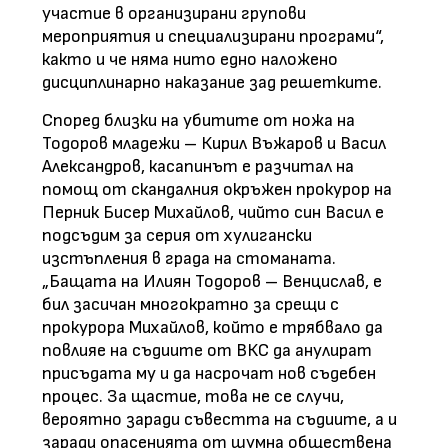
участие в организирани групови
мероприятия и специализирани програми“,
както и че няма нито едно наложено
дисциплинарно наказание зад решетките.
Според близки на убитите от ножа на
Тодоров младежи – Кирил Въжаров и Васил
Александров, касапинът е разчитал на
помощ от скандалния окръжен прокурор на
Перник Бисер Михайлов, чийто син Васил е
подсъдим за серия от хулигански
изстъпления в града на стоманата.
„Бащата на Илиян Тодоров – Венцислав, е
бил засичан многократно за срещи с
прокурора Михайлов, който е трябвало да
повлияе на съдиите от ВКС да анулират
присъдата му и да насрочат нов съдебен
процес. За щастие, това не се случи,
вероятно заради съвестта на съдиите, а и
заради опасенията от шумна обществена