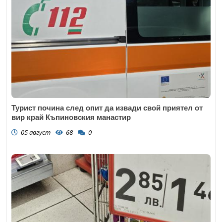
Турист почина след опит да извади свой приятел от
вир край Къпиновския манастир
05 август
68
0