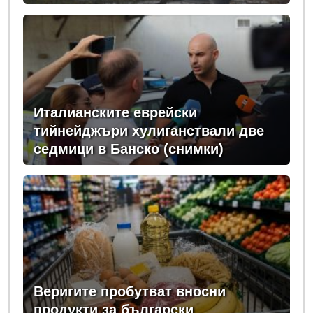
ЕС
Италианските еврейски
тийнейджъри хулиганствали две
седмици в Банско (снимки)
Веригите пробутват вносни
продукти за български