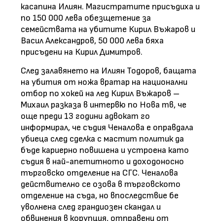
касапина Илиян. Магистратите присъдиха и
по 150 000 лева обезщетение за
семействата на убитите Кирил Въжаров и
Васил Александров, 50 000 лева бяха
присъдени на Кирил Димитров.
След залавянето на Илиян Тодоров, бащата
на убития от ножа вратар на национални
отбор по хокей на лед Кирил Въжаров –
Михаил разказа в интервю по Нова тв, че
още преди 13 години адвокат го
информирал, че съдия Ченалова е оправдала
убиеца след сделка с мастит политик да
бъде кариерно повишена и устроена като
съдия в най-апетитното и доходоносно
търговско отделение на СГС. Ченалова
действително се озова в търговското
отделение на съда, но впоследствие бе
уволнена след грандиозен скандал и
обвинения в корупция, отправени от