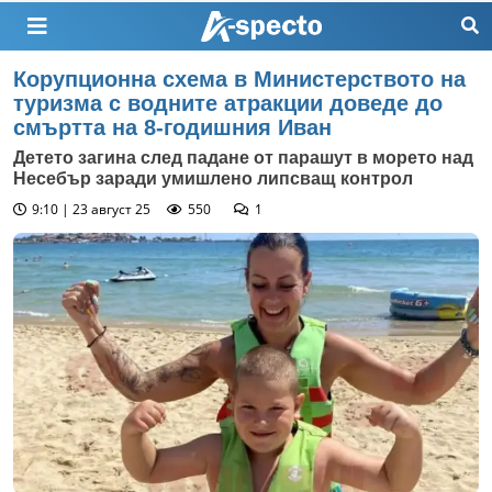
Корупционна схема в Министерството на
туризма с водните атракции доведе до
смъртта на 8-годишния Иван
Детето загина след падане от парашут в морето над
Несебър заради умишлено липсващ контрол
9:10 | 23 август 25
550
1