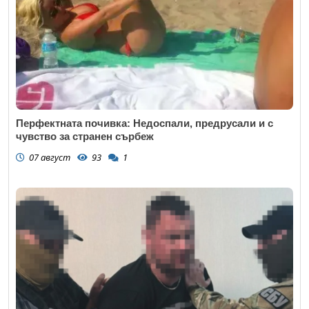
Коментар
*
Перфектната почивка: Недоспали, предрусали и с
чувство за странен сърбеж
07 август
93
1
Откажи