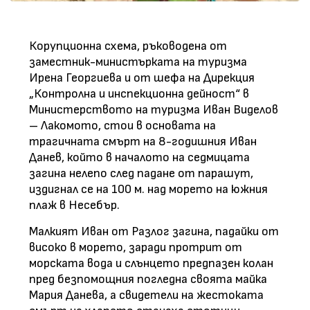
Корупционна схема, ръководена от
заместник-министърката на туризма
Ирена Георгиева и от шефа на Дирекция
„Контролна и инспекционна дейност“ в
Министерството на туризма Иван Виделов
– Лакомото, стои в основата на
трагичната смърт на 8-годишния Иван
Данев, който в началото на седмицата
загина нелепо след падане от парашут,
издигнал се на 100 м. над морето на южния
плаж в Несебър.
Малкият Иван от Разлог загина, падайки от
високо в морето, заради протрит от
морската вода и слънцето предпазен колан
пред безпомощния погледна своята майка
Мария Данева, а свидетели на жестоката