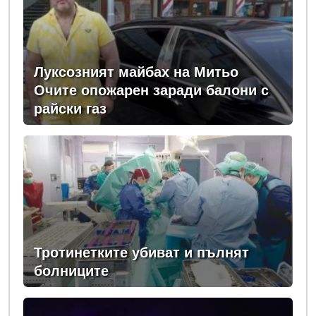
Луксозният майбах на Митьо
Очите опожарен заради балони с
райски газ
Тротинетките убиват и пълнят
болниците