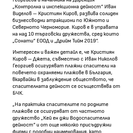
„Контролна и инспекционна дейност“ Иван
Виделов – Кристиян Киров, развива солиден
бизнессводни атракциони по Южното и
Северното Черноморие. Киров е в управата
на над 10 търговски дружества, сред които
„Сонати“ ЕООД и „Дрийм Тийм 2019“.
Интересен и важен детайл е, че Кристиян
Киров – Джета, съвместно с Иван Николов
Георгиев осигуряват плажни спасители на
повечето охраняеми плажове в България,
вкарвайки в заблуждение обществото, че
спасителната дейност се осъществява от
БЧК.
„На практика спасителите по родните
плажове се осигуряват от частното
дружество „Кей ен джи Водоспасителна
дейност“ и от още няколко присъдружни
фирми с подобни наименования, като