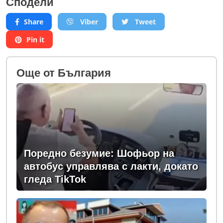
Сподели
Share
Viber
Tweet
Pin it
Oще от България
Поредно безумие: Шофьор на
автобус управлява с лакти, докато
гледа TikTok