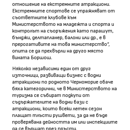
отношение на екстремните атракциони.
Екстремните спортове се упражняват от
съответните клубове към
Министерството на младежта и спорта и
контролът на съоръжения като парашут,
бънджи, делтапланер, балони или др., е в
прерогативите на това министерство“,
опита се да прехвърли на друго място
вината Боршош.
Няколко независими един от друг
източници, развиващи бизнес с водни
атракциони по родното Черноморие обаче
бяха категорични, че в Министерството на
туризма се събират подкупи от
съдържателите на водни бази с
атракциони, които всеки летен сезон
плащат тлъсти рушвети, за да не бъде
проверявана дейността им или инспекциите
да се вършат през пръсти.