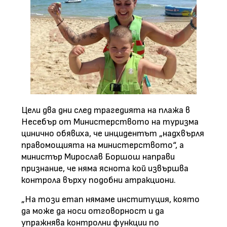
Цели два дни след трагедията на плажа в
Несебър от Министерството на туризма
цинично обявиха, че инцидентът „надхвърля
правомощията на министерството“, а
министър Мирослав Боршош направи
признание, че няма яснота кой извършва
контрола върху подобни атракциони.
„На този етап нямаме институция, която
да може да носи отговорност и да
упражнява контролни функции по