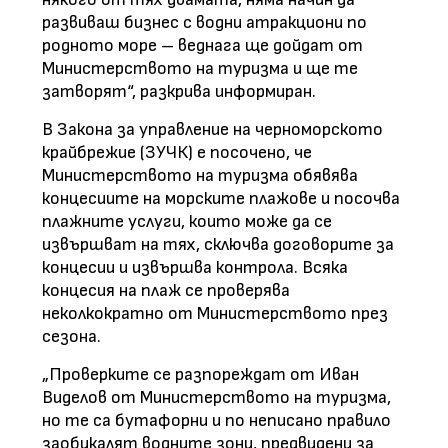
развиваш бизнес с водни атракциони по
родното море – веднага ще дойдат от
Министерството на туризма и ще те
затворят“, разкрива информиран.
В Закона за управление на черноморското
крайбрежие (ЗУЧК) е посочено, че
Министерството на туризма обявява
концесиите на морските плажове и посочва
плажните услуги, които може да се
извършват на тях, сключва договорите за
концесии и извършва контрола. Всяка
концесия на плаж се проверява
неколкократно от Министерството през
сезона.
„Проверките се разпореждат от Иван
Виделов от Министерството на туризма,
но те са бутафорни и по неписано правило
заобикалят водните зони, предвидени за