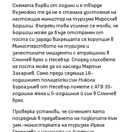
Схемата върви от години и е твърде
възможно тя да не е станала достояние на
настоящия министър на туризма Мирослав
Боршош. Въпреки това усилено се мълви, че
Боршош може да бъде отстранен от
поста си заради вихрещата се корупция в
Министерството на туризма и
зачестилите инциденти с атракциони в
Слънчев бряг и Несебър. Според слуховете
на поста може да го наследи Мартин
Захариев. Само преди седмица 18-
годишният полицейски син Никола
Бургазлиев от Несебър помете с АТВ 35-
годишна жена и 5-годишния й син в Слънчев
бряг.
Проверка установи, че соченият като
посредник в предаването на подкупите към
зам.-министърката на туризма Ирена
Георгиева и началника на Дирекция