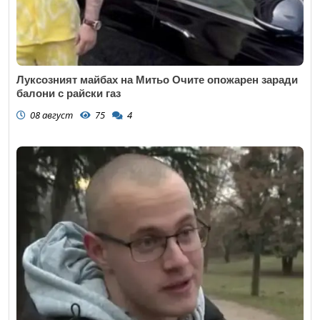
Луксозният майбах на Митьо Очите опожарен заради
балони с райски газ
08 август
75
4