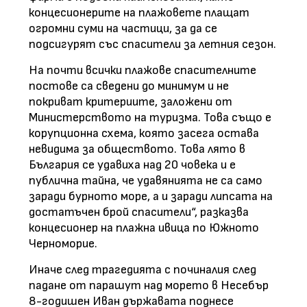
концесионерите на плажовете плащат
огромни суми на частици, за да се
подсигурят със спасители за летния сезон.
На почти всички плажове спасителните
постове са сведени до минимум и не
покриват критериите, заложени от
Министерството на туризма. Това също е
корупционна схема, която засега остава
невидима за обществото. Това лято в
България се удавиха над 20 човека и е
публична тайна, че удавянията не са само
заради бурното море, а и заради липсата на
достатъчен брой спасители“, разказва
концесионер на плажна ивица по Южното
Черноморие.
Иначе след трагедията с починалия след
падане от парашут над морето в Несебър
8-годишен Иван държавата поднесе