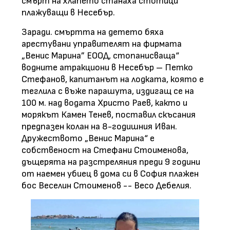
смърт на хлапето станаха стотици
плажуващи в Несебър.
Заради. смъртта на детето бяха
арестувани управителят на фирмата
„Венис Марина” ЕООД, стопанисваща“
водните атракциони в Несебър – Петко
Стефанов, капитанът на лодката, която е
теглила с въже парашута, издигащ се на
100 м. над водата Христо Раев, както и
морякът Камен Тенев, поставил скъсания
предпазен колан на 8-годишния Иван.
Дружеството „Венис Марина“ е
собственост на Стефани Стоименова,
дъщерята на разстреляния преди 9 години
от наемен убиец в дома си в София плажен
бос Веселин Стоименов -- Весо Дебелия.