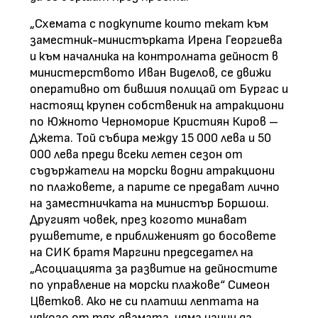
„Схемата с подкупите които текат към
заместник-министърката Ирена Георгиева
и към началника на контролната дейност в
министерството Иван Виделов, се движи
оперативно от бившия полицай от Бургас и
настоящ крупен собственик на атракциони
по Южното Черноморие Кристиян Киров –
Джета. Той събира между 15 000 лева и 50
000 лева преди всеки летен сезон от
съдържатели на морски водни атракциони
по плажовете, а парите се предават лично
на заместничката на министър Боршош.
Другият човек, през когото минават
рушветите, е приближеният до босовете
на СИК братя Маргини председател на
„Асоциацията за развитие на дейностите
по управление на морски плажове“ Симеон
Цветков. Ако не си платиш лептата на
някого от тях двамата, няма начин да