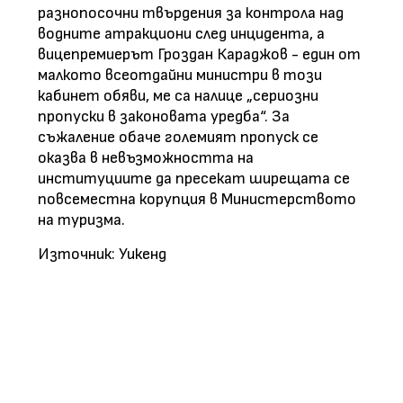
разнопосочни твърдения за контрола над
водните атракциони след инцидента, а
вицепремиерът Гроздан Караджов - един от
малкото всеотдайни министри в този
кабинет обяви, ме са налице „сериозни
пропуски в законовата уредба“. За
съжаление обаче големият пропуск се
оказва в невъзможността на
институциите да пресекат ширещата се
повсеместна корупция в Министерството
на туризма.
Източник: Уикенд