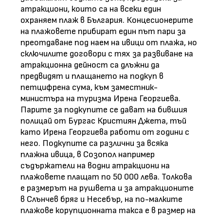
атракциони, които са на всеки един
охраняем плаж в България. Концесионерите
на плажовете прибират един път пари за
преотдаване под наем на ивици от плажа, но
сключилите договори с тях за развиване на
атракционна дейност са длъжни да
предвидят и плащането на подкуп в
петцифрена сума, към заместник-
министъра на туризма Ирена Георгиева.
Парите за подкупите се дават на бившия
полицай от Бургас Кристиян Джета, тъй
като Ирена Георгиева работи от години с
него. Подкупите са различни за всяка
плажна ивица, в Созопол например
съдържатели на водни атракциони на
плажовете плащат по 50 000 лева. Толкова
е размерът на рушвета и за атракционите
в Слънчев бряг и Несебър, на по-малките
плажове корупционната такса е в размер на