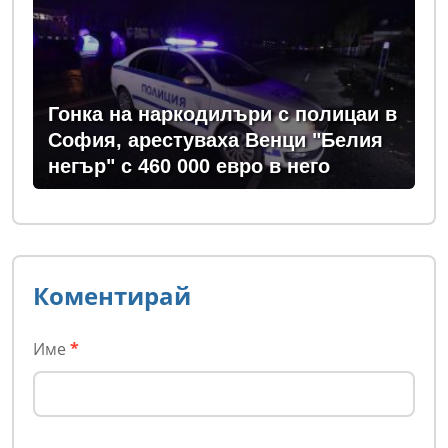
Гонка на наркодилъри с полицаи в
София, арестуваха Венци "Белия
негър" с 460 000 евро в него
Коментирай
Име
*