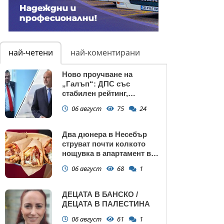
най-четени
най-коментирани
Ново проучване на
„Галъп“: ДПС със
стабилен рейтинг,
подкрепата към Радев се
06 август
75
24
запазва
Два дюнера в Несебър
струват почти колкото
нощувка в апартамент в
Поморие
06 август
68
1
ДЕЦАТА В БАНСКО /
ДЕЦАТА В ПАЛЕСТИНА
06 август
61
1