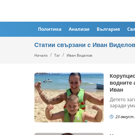
Политика
Анализи
България
Св
Статии свързани с Иван Видело
Начало
Таг
Иван Виделов
Корупцио
водните 
Иван
Детето за
заради ум
23 август 