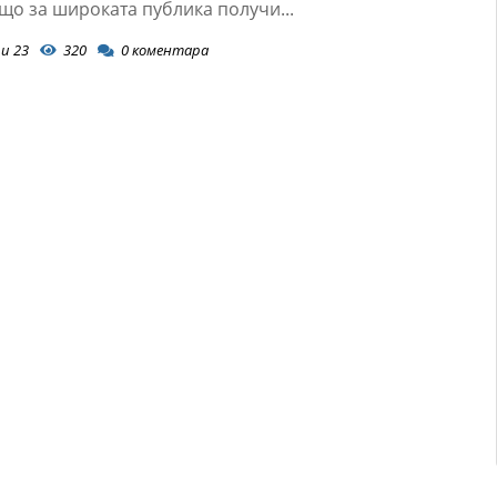
що за широката публика получи...
и 23
320
0
коментара