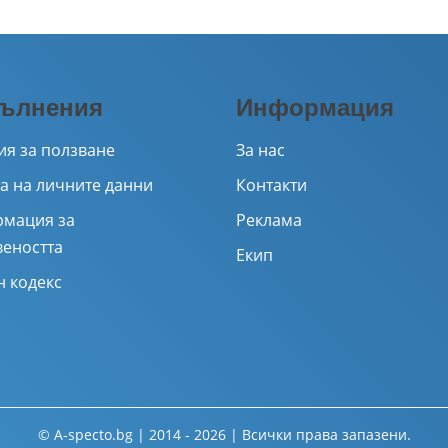
ълнения
Информация
ия за ползване
За нас
а на личните данни
Контакти
мация за
Реклама
веността
Екип
н кодекс
© A-specto.bg | 2014 - 2026 | Всички права запазени.