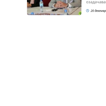
озадачава
20 декемвр