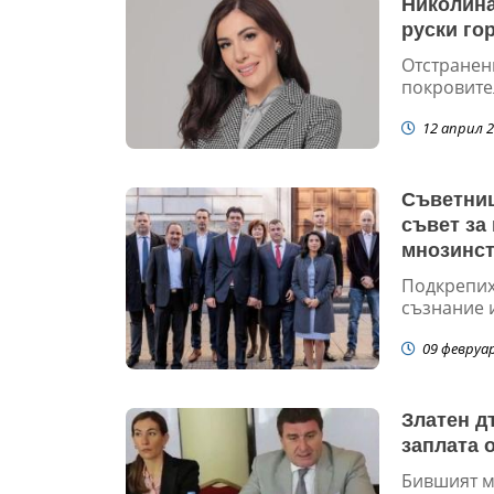
Николина
руски го
Отстранен
покровител
12 април 2
Съветниц
съвет за
мнозинс
Подкрепих
съзнание и
09 февруа
Златен д
заплата 
Бившият м