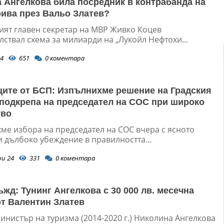
 Ангелкова била посредник в контрабанда на
рива през Вальо Златев?
ият главен секретар на МВР Живко Коцев
ствал схема за милиарди на „Лукойл Нефтохи...
4
651
0
коментара
ите от БСП: Изпълнихме решение на Градския
 подкрепа на председател на СОС при широко
тво
ме избора на председател на СОС вчера с ясното
 дълбоко убеждение в правилността...
ри 24
331
0
коментара
ъжд: Тунинг Ангелкова с 30 000 лв. месечна
от Валентин Златев
инистър на туризма (2014-2020 г.) Николина Ангелкова