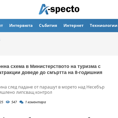
ят
Интервюта
Събития
Интернет
Техниологии
в
нна схема в Министерството на туризма с
атракции доведе до смъртта на 8-годишния
гина след падане от парашут в морето над Несебър
ишлено липсващ контрол
25
547
1
коментара