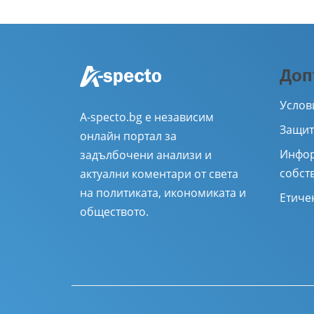
Доп
Услов
A-specto.bg е независим
Защит
онлайн портал за
Инфор
задълбочени анализи и
собст
актуални коментари от света
на политиката, икономиката и
Етиче
обществото.