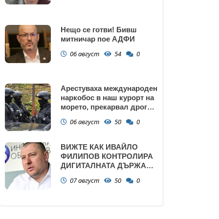
Нещо се готви! Бивш
митничар пое АДФИ
06 август
54
0
Арестуваха международен
наркобос в наш курорт на
морето, прекарвал дрога
от Украйна към ЕС
06 август
50
0
ВИЖТЕ КАК ИВАЙЛО
ФИЛИПОВ КОНТРОЛИРА
ДИГИТАЛНАТА ДЪРЖАВА
ЗАД ГЪРБА НА
07 август
50
0
ПРАВИТЕЛСТВОТО?
(РАЗСЛЕДВАНЕ)