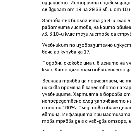
изданието. Историята и цивилизаци
се вдигат от 19 на 29.33 лв. и от 10 н
Затова пък биологията за 9-и клас е 
работните листове, на които обикно
лв. в 10-и клас тези листове са струва
Учебникът по изобразително изкуство
вече го купува за 17.
Подобни скокове има и в цените на уч
клас. Като цяло там повишението зап
Веднага трябва да подчертаем, че т
никаква промяна в качеството на х
учебниците. Хартията е борсова сто
непосредствено след започването на
с почти 100%. След това обаче ценат
евтина. Инфлацията при мастилата п
това трябва да е с лев-два отгоре, а