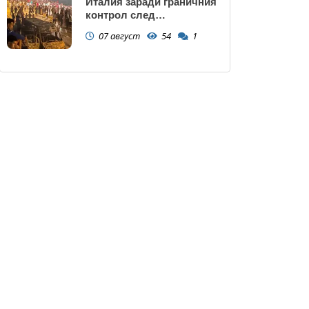
Италия заради граничния
контрол след
нашествието в Сеута
07 август
54
1