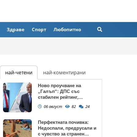
Здраве
Спорт
Любопитно
най-четени
най-коментирани
Ново проучване на
„Галъп“: ДПС със
стабилен рейтинг,
подкрепата към Радев се
06 август
82
24
запазва
Перфектната почивка:
Недоспали, предрусали и
с чувство за странен