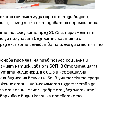
твата печелят луди пари от този бизнес,
о, а след това се продават на огромни цени.
тично, след като през 2023 г. парламентът
лас да получават безплатни хартиени и
поред експерти семействата щели да спестят по
онова промяна, на пръв поглед социална и
олемият натиск идва от БСП. В Столетницата,
путати милионери, а също и неофициални
ия бизнес на всички нива. В учителските среди
ложение стои и най-голямото издателство за
то от години печели добре от „безплатните“
оворчиво с видни кадри на просветното