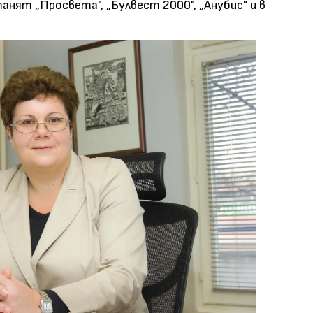
нят „Просвета", „Булвест 2000", „Анубис" и в