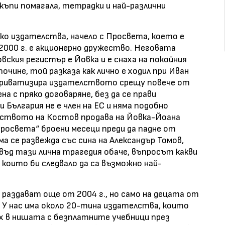
къпи помагала, тетрадки и най-различни
ко издателства, начело с Просвета, което е
2000 г. е акционерно дружество. Неговата
вския регистър е Йовка и е снаха на покойния
очине, той разказа как лично е ходил при Иван
а приватизира издателството срещу повече от
а с пряко договаряне, без да се прави
 България не е член на ЕС и няма подобно
елството на Костов продава на Йовка-Йоана
освета“ броени месеци преди да падне от
ма се развежда със сина на Александър Томов,
твъд тази лична трагедия обаче, въпросът какви
 които би следвало да са възможно най-
 раздават още от 2004 г., но само на децата от
. У нас има около 20-тина издателства, които
 в нишата с безплатните учебници през