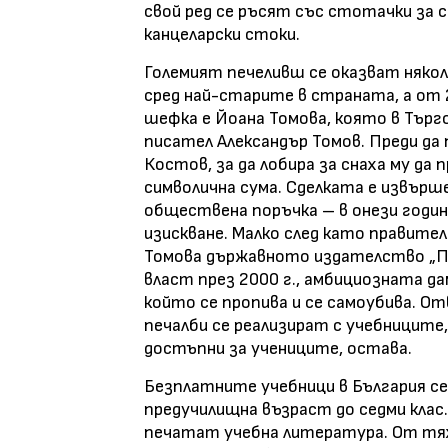
свой ред се ръсят със стотачки за с
канцеларски стоки.
Големият печеливш се оказват някол
сред най-старите в страната, а от 
шефка е Йоана Томова, която в Търго
писател Александър Томов. Преди да п
Костов, за да лобира за снаха му д
символична сума. Сделката е извършен
обществена поръчка – в онези години
изискване. Малко след като правит
Томова държавното издателство „Пр
власт през 2000 г., амбициозната да
който се пропива и се самоубива. О
печалби се реализират с учебниците,
достъпни за учениците, остава.
Безплатните учебници в България се
предучилищна възраст до седми клас
печатат учебна литература. От тях