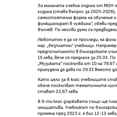
За миналата учебна година от МОН об
година (става въпрос за 2025-2026)
самостоятелна форма на обучение и
функционират в чужбина“, обяви пр
Вълчев. По негови думи са предвидени
Любопитно е да се проследи, на фона
нар. „безплатни“ учебници. Например
предпочитаното в българските учил
15 лева, вече се предлага за 25.33. П
„Музиката" поскъпва от 10 на 78.67 
принудена да дава по 29.33 вместо д
Като цяло за 8 клас учебниците став
обаче поскъпват тематичните листов
стават 22,67 лева.
В 9-ти клас държавата също ще плащ
инициатива. Учебникът по българския
промяна през 2023 г. е бил 12-13 ле