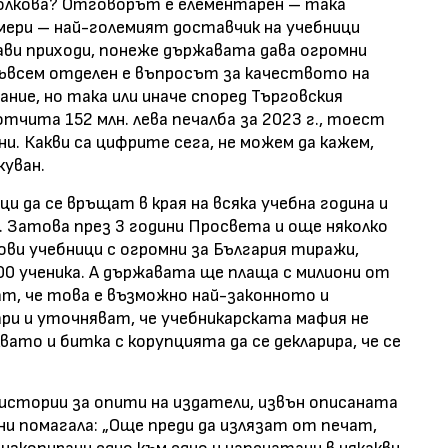
олкова? Отговорът е елементарен – така
мери – най-големият доставчик на учебници
ави приходи, понеже държавата дава огромни
Съвсем отделен е въпросът за качеството на
ние, но така или иначе според Търговския
чита 152 млн. лева печалба за 2023 г., тоест
и. Какви са цифрите сега, не можем да кажем,
куван.
 да се връщат в края на всяка учебна година и
и. Затова през 3 години Просвета и още няколко
ви учебници с огромни за България тиражи,
000 ученика. А държавата ще плаща с милиони от
т, че това е възможно най-законното и
ри и уточняват, че учебникарската мафия не
вато и битка с корупцията да се декларира, че се
стории за опити на издатели, извън описаната
бни помагала: „Още преди да излязат от печат,