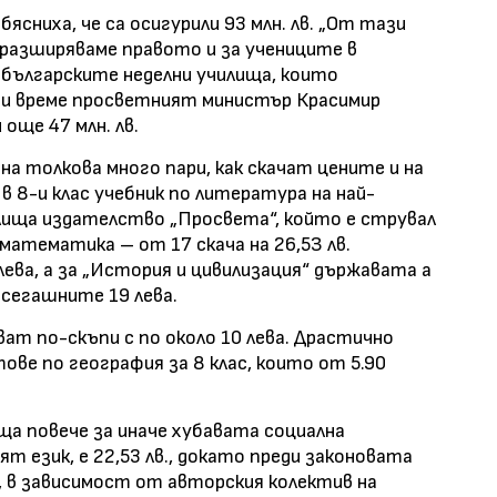
ясниха, че са осигурили 93 млн. лв. „От тази
, разширяваме правото и за учениците в
 българските неделни училища, които
еди време просветният министър Красимир
 още 47 млн. лв.
 на толкова много пари, как скачат цените и на
 в 8-и клас учебник по литература на най-
ища издателство „Просвета“, който е струвал
о математика – от 17 скача на 26,5З лв.
лева, а за „История и цивилизация“ държавата а
осегашните 19 лева.
ат по-скъпи с по около 10 лева. Драстично
е по география за 8 клас, които от 5.90
а повече за иначе хубавата социална
т език, е 22,53 лв., докато преди законовата
ва, в зависимост от авторския колектив на