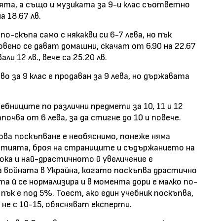
ята, а също и музиката за 9-и клас съответно
а 18.67 лв.
по-скъпа само с някакви си 6-7 лева, но пък
вено се дават домашни, скачат от 6.90 на 22.67
ли 12 лв., вече са 25.20 лв.
 за 9 клас е продаван за 9 лева, но държавата
ебниците по различни предмети за 10, 11 и 12
очва от 6 лева, за да стигне до 10 и повече.
ова поскъпване е необяснимо, понеже няма
артията, броя на страниците и съдържанието на
ка и най-драстичното й увеличение е
 войната в Украйна, когато поскъпва драстично
а й се нормализира и в момента дори е малко по-
ък е под 5%. Тоест, ако един учебник поскъпва,
 не с 10-15, обясняват експерти.