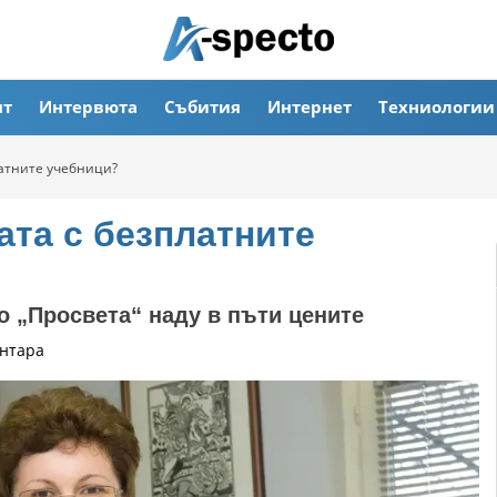
ят
Интервюта
Събития
Интернет
Техниологии
латните учебници?
ата с безплатните
о „Просвета“ наду в пъти цените
нтара