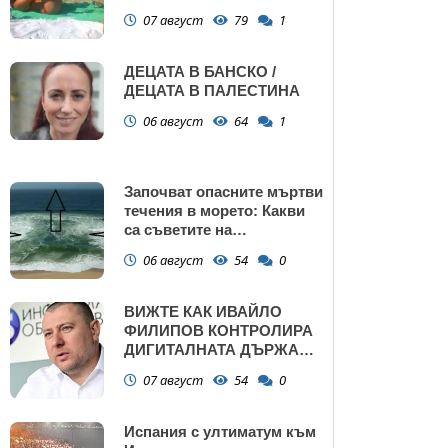
сърбеж
07 август
79
1
ДЕЦАТА В БАНСКО /
ДЕЦАТА В ПАЛЕСТИНА
06 август
64
1
Започват опасните мъртви
течения в морето: Какви
са съветите на
спасителите?
06 август
54
0
ВИЖТЕ КАК ИВАЙЛО
ФИЛИПОВ КОНТРОЛИРА
ДИГИТАЛНАТА ДЪРЖАВА
ЗАД ГЪРБА НА
07 август
54
0
ПРАВИТЕЛСТВОТО?
(РАЗСЛЕДВАНЕ)
Испания с ултиматум към