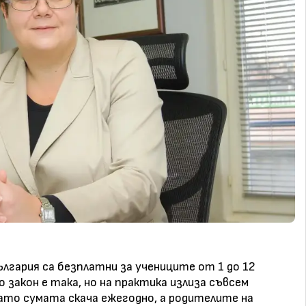
ългария са безплатни за учениците от 1 до 12
о закон е така, но на практика излиза съвсем
ато сумата скача ежегодно, а родителите на