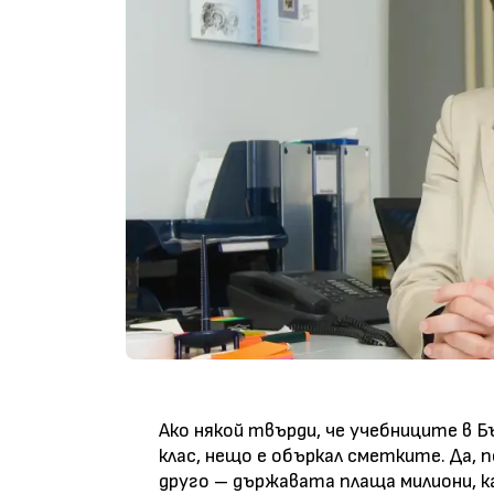
Ако някой твърди, че учебниците в Б
клас, нещо е объркал сметките. Да, п
друго – държавата плаща милиони, к