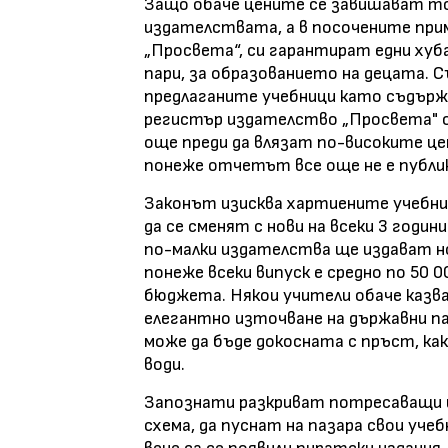
Защо обаче цените се завишават т
издателствата, а в посочените при
„Просвета“, си гарантират едни хуб
пари, за образованието на децата. 
предлаганите учебници като съдържа
регистър издателство „Просвета" от
още преди да влязат по-високите цен
понеже отчетът все още не е публи
Законът изисква хартиените учебници
да се сменят с нови на всеки 3 годин
по-малки издателства ще издават но
понеже всеки випуск е средно по 50 
бюджета. Някои учители обаче казва
елегантно източване на държавни па
може да бъде докосната с пръст, как
води.
Запознати разкриват потресаващи и
схема, да пуснат на пазара свои уче