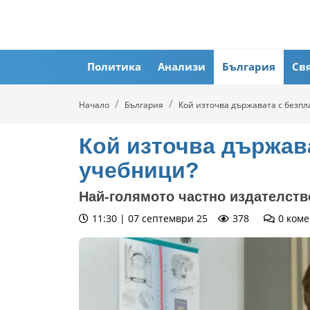
Политика
Анализи
България
Св
Начало
България
Кой източва държавата с безп
Кой източва държав
учебници?
Най-голямото частно издателств
11:30 | 07 септември 25
378
0
коме