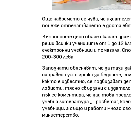
Още навремето се чува, че издателс
понеже отпечатването е доста евтин
Въпросните цени обаче скачат драма
реши всички учениците от 1 до 12 к
електронни учебници и помагала. С
200-300 лева.
Запознати обясняват, че за тази зак
направена уж с грижа за бедните, г
както е известно, се подвизават де
лобисти, тясно свързани с издателск
пък се коментира, че зад това пред
учебна литература „Просвета“, кое
учебници, а също и работи много сг
министерство.