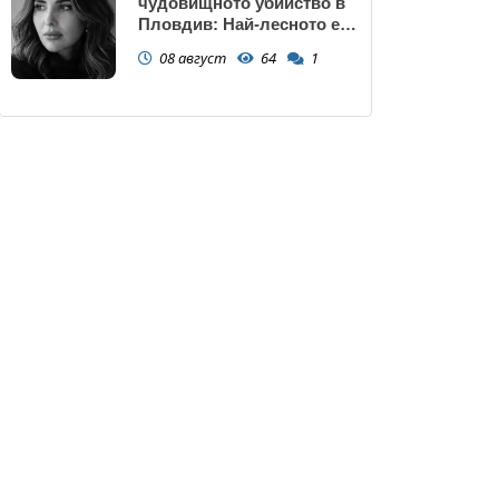
чудовищното убийство в
Пловдив: Най-лесното е
да прочетем тази история
08 август
64
1
и да си кажем "Това са
психопати. Моето дете
никога"