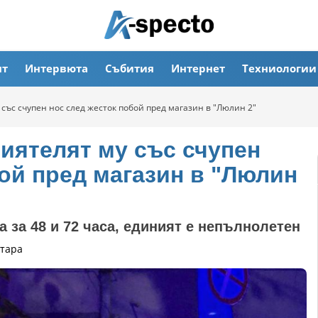
ят
Интервюта
Събития
Интернет
Техниологии
 със счупен нос след жесток побой пред магазин в "Люлин 2"
риятелят му със счупен
ой пред магазин в "Люлин
 за 48 и 72 часа, единият е непълнолетен
тара