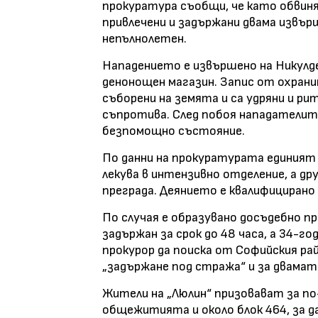
прокуратура съобщи, че като обвиня
привлечени и задържани двама извъ
непълнолетен.
Нападението е извършено на Никулден, 
денонощен магазин. Запис от охрани
съборени на земята и са удряни и ри
съпротива. След побоя нападатели
безпомощно състояние.
По данни на прокуратурата единият 
лекува в интензивно отделение, а др
преграда. Деянието е квалифицирано
По случая е образувано досъдебно 
задържан за срок до 48 часа, а 34-
прокурор да поиска от Софийския ра
„задържане под стража“ и за двамат
Жители на „Люлин“ призовават за по
общежитията и около блок 464, за д