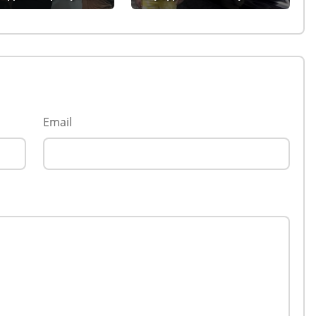
ога в Европейския
газ
Email