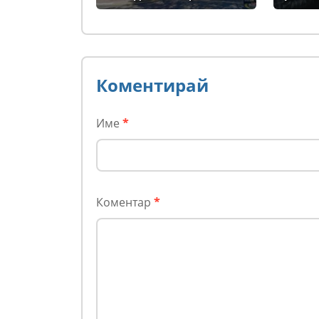
власт
за др
съюз
Коментирай
Име
*
Коментар
*