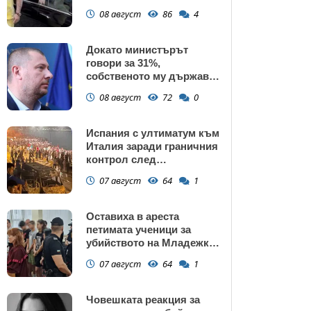
газ
08 август
86
4
Докато министърът
говори за 31%,
собственото му държавно
дружество е на 58% -
08 август
72
0
крадецът вика дръжте
крадеца
Испания с ултиматум към
Италия заради граничния
контрол след
нашествието в Сеута
07 август
64
1
Оставиха в ареста
петимата ученици за
убийството на Младежкия
хълм: Измъчвали Георги
07 август
64
1
час, гаврили се с него и го
обрали
Човешката реакция за