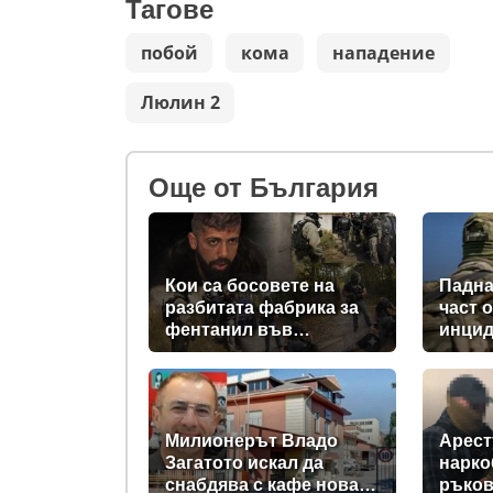
Тагове
побой
кома
нападение
Люлин 2
Oще от България
Кои са босовете на
Падна
разбитата фабрика за
част 
фентанил във
инцид
„Факултета“?
Милионерът Владо
Арест
Загатото искал да
нарко
снабдява с кафе новата
ръков