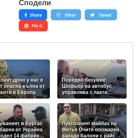
Сподели
Share
Viber
Tweet
Pin it
лият дрон у нас е
Поредно безумие:
от опасна вълна от
Шофьор на автобус
енти в Европа
управлява с лакти,
докато гледа TikTok
уваният в Бургас
Луксозният майбах на
барон от Украйна
Митьо Очите опожарен
одел 14 фабрики
заради балони с райски