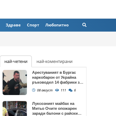
Здраве
Спорт
Любопитно
най-четени
най-коментирани
Арестуваният в Бургас
наркобарон от Украйна
ръководел 14 фабрики за
дрога в Европейския съюз
08 август
111
6
Луксозният майбах на
Митьо Очите опожарен
заради балони с райски