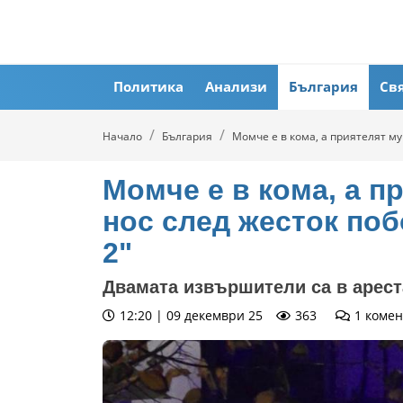
Политика
Анализи
България
Св
Начало
България
Момче е в кома, а приятелят му
Момче е в кома, а п
нос след жесток поб
2"
Двамата извършители са в ареста
12:20 | 09 декември 25
363
1
комен