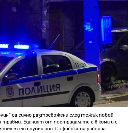
лин“ са силно разтревожени след тежък побой
и травми. Единият от пострадалите е в кома и с
ятел е със счупен нос. Софийската районна