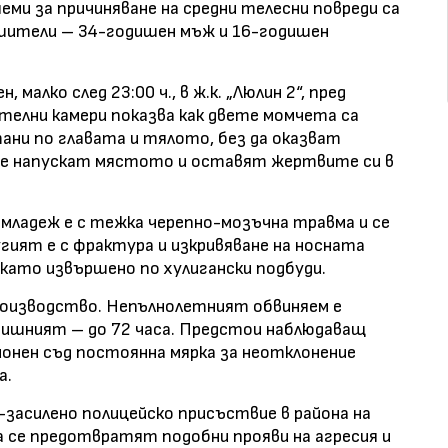
еми за причиняване на средни телесни повреди са
ршители – 34-годишен мъж и 16-годишен
малко след 23:00 ч., в ж.к. „Люлин 2“, пред
телни камери показва как двете момчета са
тани по главата и тялото, без да оказват
те напускат мястото и оставят жертвите си в
младеж е с тежка черепно-мозъчна травма и се
угият е с фрактура и изкривяване на носната
 като извършено по хулигански подбуди.
производство. Непълнолетният обвиняем е
годишният – до 72 часа. Предстои наблюдаващ
йонен съд постоянна мярка за неотклонение
а.
-засилено полицейско присъствие в района на
а се предотвратят подобни прояви на агресия и