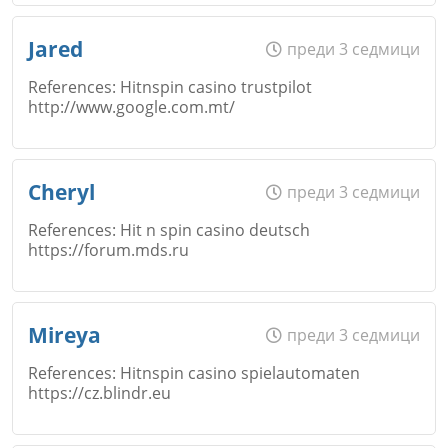
Email
Име
*
Jared
преди 3 седмици
Откажи
References: Hitnspin casino trustpilot
http://www.google.com.mt/
Коментар
*
Email
Име
*
Cheryl
преди 3 седмици
Откажи
References: Hit n spin casino deutsch
https://forum.mds.ru
Коментар
*
Email
Име
*
Mireya
преди 3 седмици
Откажи
References: Hitnspin casino spielautomaten
https://cz.blindr.eu
Коментар
*
Email