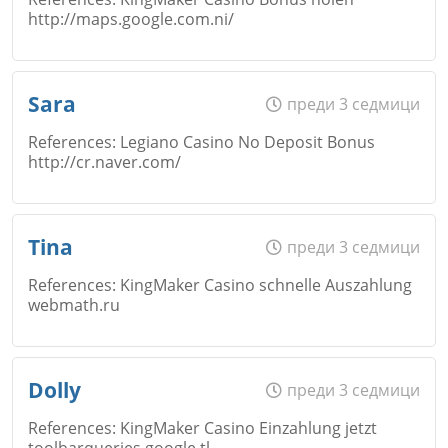
http://maps.google.com.ni/
Откажи
Email
Име
*
Sara
преди 3 седмици
References: Legiano Casino No Deposit Bonus
http://cr.naver.com/
Коментар
*
Email
Откажи
Име
*
Tina
преди 3 седмици
References: KingMaker Casino schnelle Auszahlung
webmath.ru
Коментар
*
Email
Име
*
Dolly
преди 3 седмици
Откажи
References: KingMaker Casino Einzahlung jetzt
toolbarqueries.google.tl