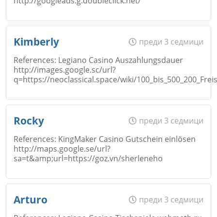
http://googleads.g.doubleclick.net/
Коментар
*
Email
Име
*
Откажи
Kimberly
преди 3 седмици
References: Legiano Casino Auszahlungsdauer
http://images.google.sc/url?
Коментар
*
q=https://neoclassical.space/wiki/100_bis_500_200_Freis
Email
Име
*
Откажи
Rocky
преди 3 седмици
References: KingMaker Casino Gutschein einlösen
Коментар
*
http://maps.google.se/url?
sa=t&amp;url=https://goz.vn/sherleneho
Email
Откажи
Име
*
Arturo
преди 3 седмици