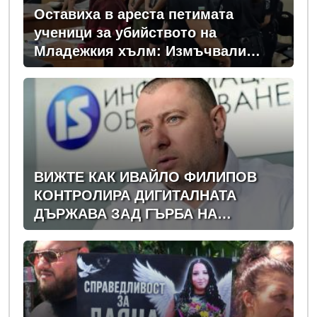
Оставиха в ареста петимата
ученици за убийството на
Младежкия хълм: Измъчвали
Георги час, гаврили се с него и го
обрали
ВИЖТЕ КАК ИВАЙЛО ФИЛИПОВ
КОНТРОЛИРА ДИГИТАЛНАТА
ДЪРЖАВА ЗАД ГЪРБА НА
ПРАВИТЕЛСТВОТО?
(РАЗСЛЕДВАНЕ)