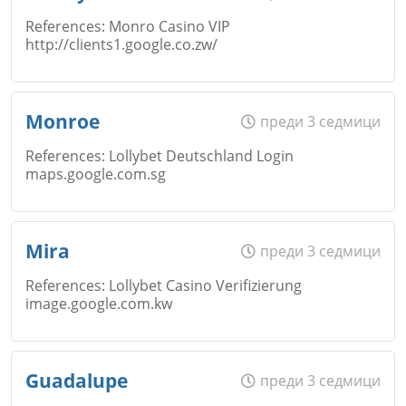
References: Monro Casino VIP
http://clients1.google.co.zw/
Коментар
*
Email
Име
*
Monroe
преди 3 седмици
Откажи
References: Lollybet Deutschland Login
maps.google.com.sg
Коментар
*
Email
Име
*
Mira
преди 3 седмици
Откажи
References: Lollybet Casino Verifizierung
image.google.com.kw
Коментар
*
Email
Име
*
Guadalupe
преди 3 седмици
Откажи