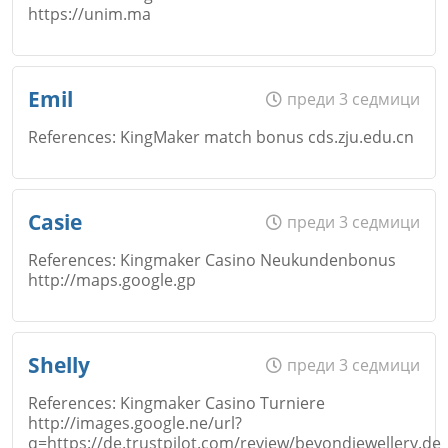
https://unim.ma
Коментар
*
Email
Име
*
Emil
преди 3 седмици
Откажи
References: KingMaker match bonus cds.zju.edu.cn
Коментар
*
Email
Име
*
Casie
преди 3 седмици
Откажи
References: Kingmaker Casino Neukundenbonus
http://maps.google.gp
Коментар
*
Email
Име
*
Shelly
преди 3 седмици
Откажи
References: Kingmaker Casino Turniere
http://images.google.ne/url?
Коментар
*
q=https://de.trustpilot.com/review/beyondjewellery.de