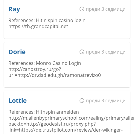
Име
*
Ray
преди 3 седмици
Откажи
References: Hit n spin casino login
https://th.grandcapital.net
Коментар
*
Email
Име
*
Dorie
преди 3 седмици
Откажи
References: Monro Casino Login
http://zanostroy.ru/go?
Коментар
*
url=http://qr.dsd.edu.gh/ramonatrevizo0
Email
Име
*
Откажи
Lottie
преди 3 седмици
References: Hitnspin anmelden
Коментар
*
http://m.allenbyprimaryschool.com/ealing/primary/alle
backto=http://geodesist.ru/proxy.php?
Email
link=https://de.trustpilot.com/review/der-wikinger-