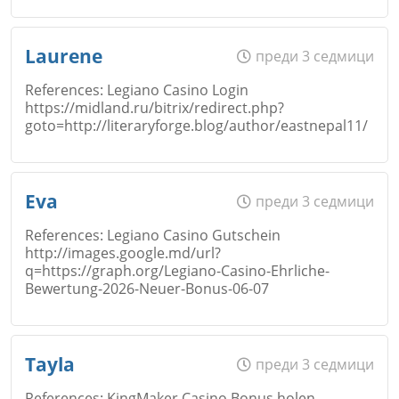
Име
*
Откажи
Laurene
преди 3 седмици
References: Legiano Casino Login
Коментар
*
https://midland.ru/bitrix/redirect.php?
goto=http://literaryforge.blog/author/eastnepal11/
Email
Откажи
Име
*
Eva
преди 3 седмици
References: Legiano Casino Gutschein
Коментар
*
http://images.google.md/url?
q=https://graph.org/Legiano-Casino-Ehrliche-
Email
Bewertung-2026-Neuer-Bonus-06-07
Откажи
Име
*
Tayla
преди 3 седмици
Коментар
*
References: KingMaker Casino Bonus holen