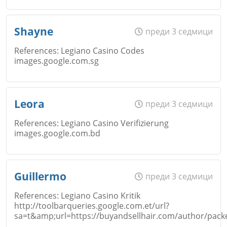
Email
Име
*
Shayne
преди 3 седмици
Откажи
References: Legiano Casino Codes
images.google.com.sg
Коментар
*
Email
Име
*
Leora
преди 3 седмици
Откажи
References: Legiano Casino Verifizierung
images.google.com.bd
Коментар
*
Email
Име
*
Guillermo
преди 3 седмици
Откажи
References: Legiano Casino Kritik
http://toolbarqueries.google.com.et/url?
Коментар
*
sa=t&amp;url=https://buyandsellhair.com/author/pack
Email