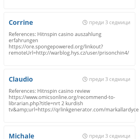
Email
Име
*
Corrine
преди 3 седмици
Откажи
References: Hitnspin casino auszahlung
erfahrungen
https://ore.spongepowered.org/linkout?
Коментар
*
Email
remoteUrl=http://warblog.hys.cz/user/prisonchin4/
Откажи
Име
*
Claudio
преди 3 седмици
Коментар
*
References: Hitnspin casino review
https://www.omicsonline.org/recommend-to-
librarian.php?title=nrt 2 kurdish
Email
tv&amp;url=https://qrlinkgenerator.com/markallardyce
Откажи
Име
*
Michale
преди 3 седмици