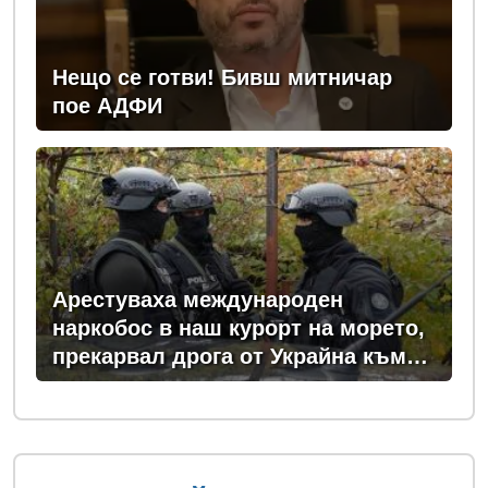
Нещо се готви! Бивш митничар
пое АДФИ
Арестуваха международен
наркобос в наш курорт на морето,
прекарвал дрога от Украйна към
ЕС