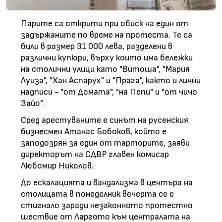
Парите са открити при обиск на един от
задържаните по време на протеста. Те са
били в размер 31 000 лева, разделени в
различни купюри, върху които има бележки
на столични улици като "Витоша", "Мария
Луиза", "Хан Аспарух" и "Прага", както и лични
надписи - "от Домата", "на Пепи" и "от чичо
Зайо".
Сред арестуваните е синът на русенския
бизнесмен Атанас Бобоков, който е
заподозрян за един от тарторите, заяви
директорът на СДВР главен комисар
Любомир Николов.
До ескалацията и вандализма в центъра на
столицата в понеделник вечерта се е
стигнало заради незаконното протестно
шествие от Ларгото към централата на