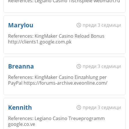
References: Legiano Casino Tischspiele webmath.ru
Коментар
*
Email
Име
*
Откажи
Marylou
преди 3 седмици
References: KingMaker Casino Reload Bonus
http://clients1.google.com.pk
Коментар
*
Email
Име
*
Breanna
преди 3 седмици
Откажи
References: KingMaker Casino Einzahlung per
PayPal https://forums-archive.eveonline.com/
Коментар
*
Email
Име
*
Kennith
преди 3 седмици
Откажи
References: Legiano Casino Treueprogramm
google.co.ve
Коментар
*