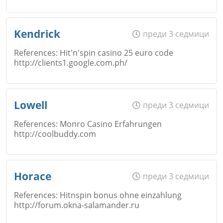
Email
Име
*
Kendrick
преди 3 седмици
Откажи
References: Hit'n'spin casino 25 euro code
http://clients1.google.com.ph/
Коментар
*
Email
Име
*
Lowell
преди 3 седмици
Откажи
References: Monro Casino Erfahrungen
http://coolbuddy.com
Коментар
*
Email
Име
*
Horace
преди 3 седмици
Откажи
References: Hitnspin bonus ohne einzahlung
http://forum.okna-salamander.ru
Коментар
*