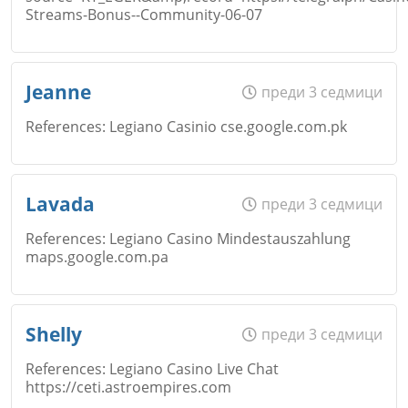
Email
Streams-Bonus--Community-06-07
Откажи
Име
*
Jeanne
преди 3 седмици
Коментар
*
References: Legiano Casinio cse.google.com.pk
Email
Име
*
Откажи
Lavada
преди 3 седмици
References: Legiano Casino Mindestauszahlung
maps.google.com.pa
Коментар
*
Email
Име
*
Откажи
Shelly
преди 3 седмици
References: Legiano Casino Live Chat
https://ceti.astroempires.com
Коментар
*