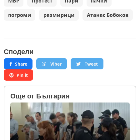
МВР
Протест
Пари
пачки
погроми
размирици
Атанас Бобоков
Сподели
Share
Viber
Tweet
Pin it
Oще от България