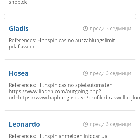
shop.de
Откажи
Име
*
Gladis
преди 3 седмици
Коментар
*
References: Hitnspin casino auszahlungslimit
pdaf.awi.de
Откажи
Email
Име
*
Hosea
преди 3 седмици
References: Hitnspin casino spielautomaten
https://www.lioden.com/outgoing.php?
Коментар
*
url=https://www.haphong.edu.vn/profile/braswellbbjlu
Откажи
Email
Име
*
Leonardo
преди 3 седмици
References: Hitnspin anmelden infocar.ua
Коментар
*