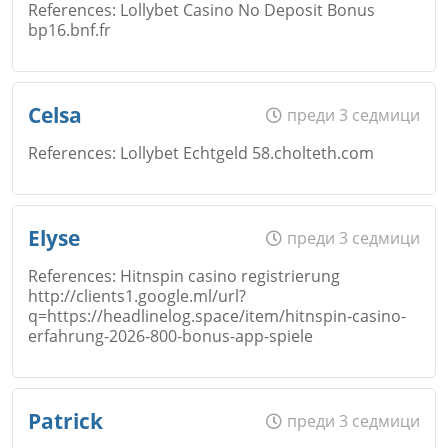
References: Lollybet Casino No Deposit Bonus
bp16.bnf.fr
Коментар
*
Email
Име
*
Celsa
преди 3 седмици
Откажи
References: Lollybet Echtgeld 58.cholteth.com
Коментар
*
Email
Име
*
Elyse
преди 3 седмици
Откажи
References: Hitnspin casino registrierung
http://clients1.google.ml/url?
q=https://headlinelog.space/item/hitnspin-casino-
Коментар
*
Email
erfahrung-2026-800-bonus-app-spiele
Име
*
Откажи
Patrick
преди 3 седмици
Коментар
*