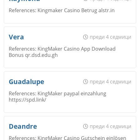
References: Kingmaker Casino Betrug alstr.in
Email
Име
*
Vera
преди 4 седмици
References: KingMaker Casino App Download
Bonus qr.dsd.edu.gh
Коментар
*
Email
Име
*
Guadalupe
преди 4 седмици
References: KingMaker paypal einzahlung
https://spd.link/
Коментар
*
Email
Име
*
Deandre
преди 4 седмици
Откажи
References: KingMaker Casino Gutschein einlösen