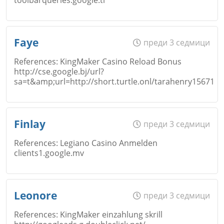
Коментар
*
Email
Име
*
Faye
преди 3 седмици
Откажи
References: KingMaker Casino Reload Bonus
http://cse.google.bj/url?
Коментар
*
sa=t&amp;url=http://short.turtle.onl/tarahenry15671
Email
Име
*
Откажи
Finlay
преди 3 седмици
References: Legiano Casino Anmelden
Коментар
*
clients1.google.mv
Email
Име
*
Откажи
Leonore
преди 3 седмици
References: KingMaker einzahlung skrill