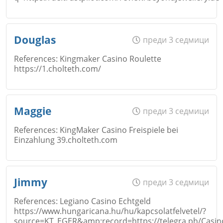
Email
Име
*
Douglas
преди 3 седмици
Откажи
References: Kingmaker Casino Roulette
Коментар
*
https://1.cholteth.com/
Email
Име
*
Откажи
Maggie
преди 3 седмици
References: KingMaker Casino Freispiele bei
Einzahlung 39.cholteth.com
Коментар
*
Email
Име
*
Откажи
Jimmy
преди 3 седмици
References: Legiano Casino Echtgeld
https://www.hungaricana.hu/hu/kapcsolatfelvetel/?
Коментар
*
source=KT_EGER&amp;record=https://telegra.ph/Casin