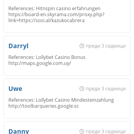
Коментар
*
References: Hitnspin casino erfahrungen
https://board-en.skyrama.com/proxy.php?
Откажи
link=https://sosi.al/kazukocabrera
Email
Име
*
Darryl
преди 3 седмици
References: Lollybet Casino Bonus
Коментар
*
http://maps.google.com.uy/
Откажи
Email
Име
*
Uwe
преди 3 седмици
References: Lollybet Casino Mindesteinzahlung
http://toolbarqueries.google.sc
Коментар
*
Email
Име
*
Откажи
Danny
преди 3 седмици