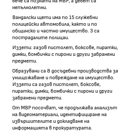
вече са познати на МВР, а девет са
непълнолетни.
Вандалски щети има по 15 служебни
полицейски автомобила, както и по
общинско и частно имущество. 3 са
пострадалите полицаи.
Иззети: газов пистолет, боксове, пиратки,
димки, бомбички с пирони и други забранени
предмети.
Образувани са 8 досъдебни производства за
унищожаване и повреждане на имущество.
Иззети са газов пистолет, боксове,
пиратки, димки, бомбички с пирони и други
забранени предмети.
От МВР посочват, че продължава анализът
на видеоматериали, идентифициране на
извършителите и докладване на
информацията в прокуратурата.