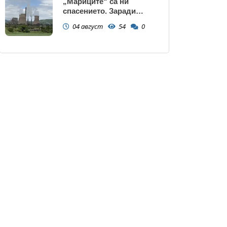
„Мариците“ са ни
спасението. Заради
нивото на Дунав АЕЦ
04 август
54
0
Козлодуй може да спре