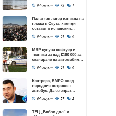
изключение АЕЦ
04 август
72
1
"Козлодуй"?
Палатков лагер изникна на
плажа в Сеута, хиляди
остават в испанския
ексклав (снимки)
04 август
61
0
МВР купува софтуер и
техника за над €180 000 за
сканиране на автомобили
и VIN номера
04 август
61
0
Контрера, ВМРО след
поредния потрошен
автобус: Да се спрат
линиите през циганските
04 август
57
2
махали и гета в София!
ТЕЦ „Бобов дол“ и