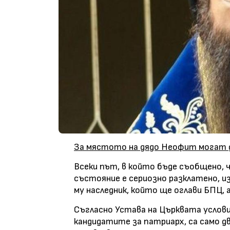
За мястото на дядо Неофит могат д
Всеки път, в който бъде съобщено, 
състояние е сериозно разклатено, и
му наследник, който ще оглави БПЦ, 
Съгласно Устава на Църквата услов
кандидатите за патриарх, са само две