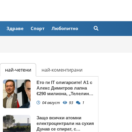
Здраве
Спорт
Любопитно
най-четени
най-коментирани
Ето ги IT олигарсите! А1 с
Алекс Димитров лапна
€290 милиона, „Телелинк”
на Любомир Минчев – 440
04 август
93
1
млн. евро БЕЗ
КОНКУРЕНЦИЯ
Защо всички атомни
електроцентрали на сухия
Дунав се спират, с