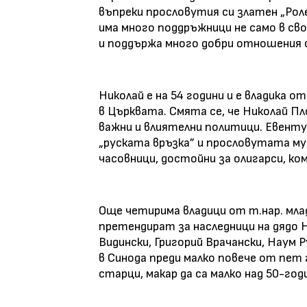
въпреки прословутия си златен „Роле
има много поддръжници не само в сво
и поддържа много добри отношения 
Николай е на 54 години и е владика о
в Църквата. Смята се, че Николай П
важни и влиятелни политици. Евентуа
„руската връзка” и прословутата му 
часовници, достойни за олигарси, к
Още четирима владици от т.нар. мла
претендират за наследници на дядо 
Видински, Григорий Врачански, Наум 
в Синода преди малко повече от пет 
старци, макар да са малко над 50-год