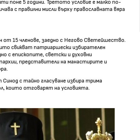
ти поне 5 години. Третото условие е малко по-
чава с правилни мисли върху православната вяра
 от 15 членове, заедно с Негово Светейшество.
които свикват патриаршески избирателен
дно с епископите, светски и духовни
пархии, представители на манастирите и
ра.
 Синод с тайно гласуване избира трима
л, които отговарят на условията.