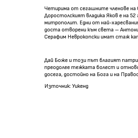
Четирима от сегашните членове на
Доростолският владика Яков е на 52 г
митрополит. Едни от най-харесвани
доста отворени към света – Антони
Серафим Неврокопски имат стаж като
Дай Боже и този път благият патриа
преодолее тежката болест и отново д
досега, достойно на Бога и на Право
Източник: Уикенд