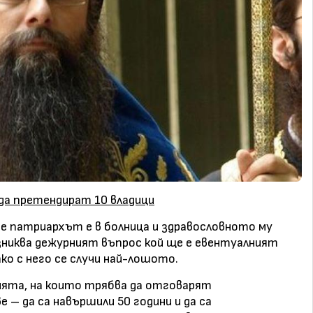
а претендират 10 владици
че патриархът е в болница и здравословното му
зниква дежурният въпрос кой ще е евентуалният
ако с него се случи най-лошото.
ията, на които трябва да отговарят
 – да са навършили 50 години и да са