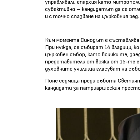
управлявали епархия като митрополи
субективно – кандидатът да се отли
и с точно спазване на църковния ред.
Към момента Синодът е съставляван
При нужда, се събират 14 владици, 
църковен събор, като всички те, зае
представители от всяка от 15-те е
духовните училища гласуват на събо
Поне седмица преди събота Светият
кандидати за патриаршеския престо