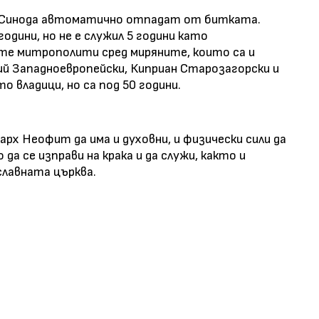
 Синода автоматично отпадат от битката.
одини, но не е служил 5 години като
те митрополити сред миряните, които са и
й Западноевропейски, Киприан Старозагорски и
 владици, но са под 50 години.
рх Неофит да има и духовни, и физически сили да
а се изправи на крака и да служи, както и
славната църква.