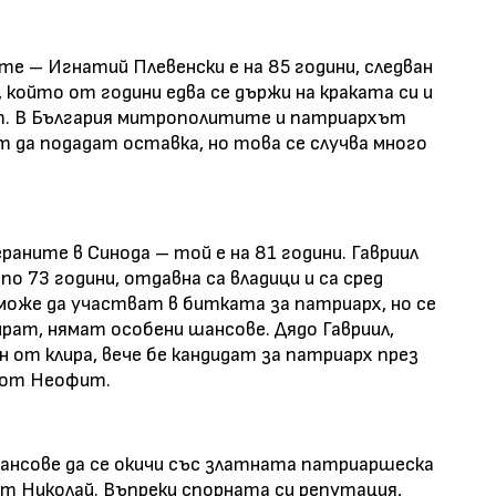
е – Игнатий Плевенски е на 85 години, следван
 който от години едва се държи на краката си и
т. В България митрополитите и патриархът
т да подадат оставка, но това се случва много
аните в Синода – той е на 81 години. Гавриил
 по 73 години, отдавна са владици и са сред
 може да участват в битката за патриарх, но се
тират, нямат особени шансове. Дядо Гавриил,
 от клира, вече бе кандидат за патриарх през
н от Неофит.
ансове да се окичи със златната патриаршеска
т Николай. Въпреки спорната си репутация,