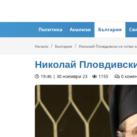
Политика
Анализи
България
Св
Начало
България
Николай Пловдивски се готви з
Николай Пловдивски 
19:46 | 30 ноември 23
1155
0
коме