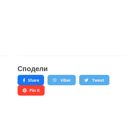
Сподели
Share
Viber
Tweet
Pin it