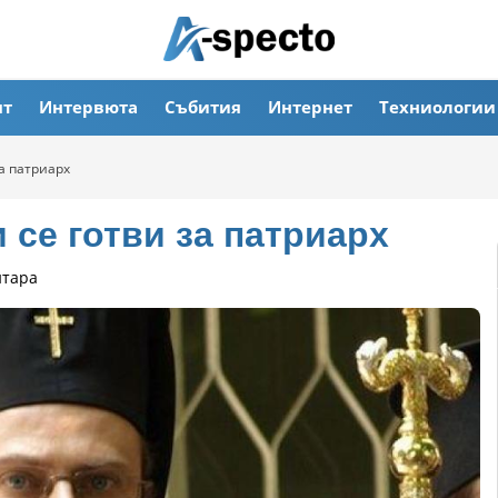
ят
Интервюта
Събития
Интернет
Техниологии
а патриарх
се готви за патриарх
нтара