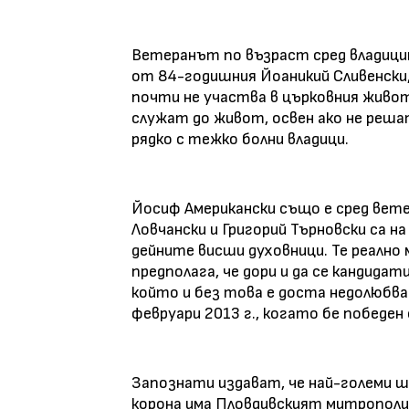
Ветеранът по възраст сред владицит
от 84-годишния Йоаникий Сливенски,
почти не участва в църковния живо
служат до живот, освен ако не реша
рядко с тежко болни владици.
Йосиф Американски също е сред ветер
Ловчански и Григорий Търновски са на
дейните висши духовници. Те реално
предполага, че дори и да се кандида
който и без това е доста недолюбван
февруари 2013 г., когато бе победе
Запознати издават, че най-големи ш
корона има Пловдивският митрополи