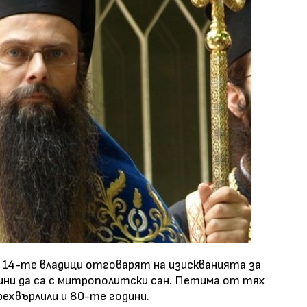
т 14-те владици отговарят на изискванията за
дини да са с митрополитски сан. Петима от тях
прехвърлили и 80-те години.