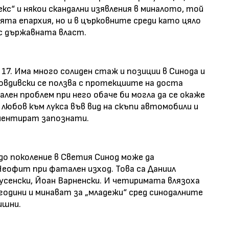
кс“ и някои скандални изявления в миналото, той
ята епархия, но и в църковните среди като цяло
с държавната власт.
т 17. Има много солиден стаж и позиции в Синода и
ловдивски се ползва с протекциите на доста
лен проблем при него обаче би могла да се окаже
любов към лукса във вид на скъпи автомобили и
оментират запознати.
до поколение в Светия Синод може да
Неофит при фатален изход. Това са Даниил
Русенски, Йоан Варненски. И четиримата влязоха
години и минават за „младежи“ сред синодалните
ишни.