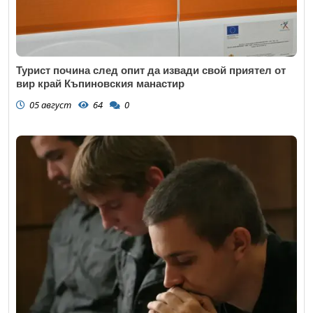
Турист почина след опит да извади свой приятел от
вир край Къпиновския манастир
05 август
64
0