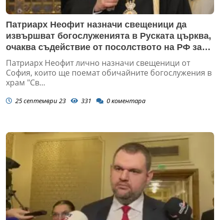
Патриарх Неофит назначи свещеници да
извършват богослуженията в Руската църква,
очаква съдействие от посолството на РФ за
отваряне на храма
Патриарх Неофит лично назначи свещеници от
София, които ще поемат обичайните богослужения в
храм "Св...
25 септември 23
331
0
коментара