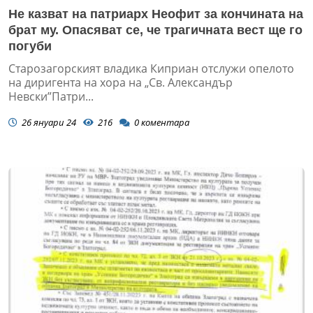
Не казват на патриарх Неофит за кончината на
брат му. Опасяват се, че трагичната вест ще го
погуби
Старозагорският владика Киприан отслужи опелото
на диригента на хора на „Св. Александър
Невски”Патри...
26 януари 24
216
0
коментара