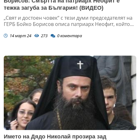
Борисов: Смъртта на патриарх Неофит е
тежка загуба за България! (ВИДЕО)
„Свят и достоен човек“ с тези думи председателят на
ГЕРБ Бойко Борисов описа патриарх Неофит, който...
14 март 24
273
0
коментара
Името на Дядо Николай прозира зад