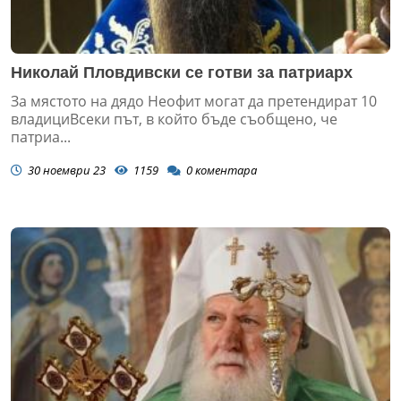
Николай Пловдивски се готви за патриарх
За мястото на дядо Неофит могат да претендират 10
владициВсеки път, в който бъде съобщено, че
патриа...
30 ноември 23
1159
0
коментара