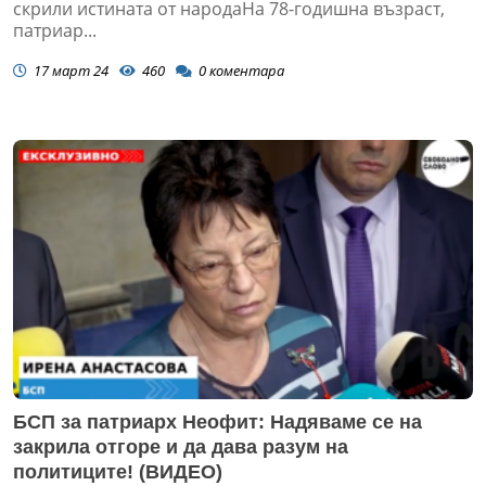
скрили истината от народаНа 78-годишна възраст,
патриар...
17 март 24
460
0
коментара
БСП за патриарх Неофит: Надяваме се на
закрила отгоре и да дава разум на
политиците! (ВИДЕО)