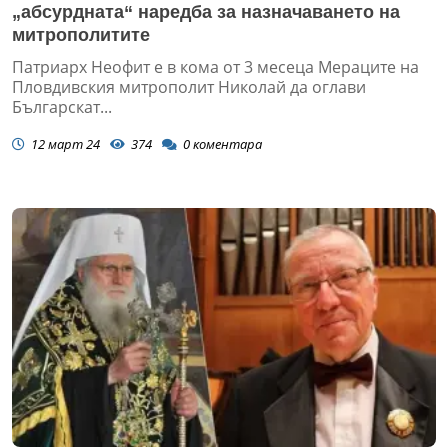
„абсурдната“ наредба за назначаването на
митрополитите
Патриарх Неофит е в кома от 3 месеца Мераците на
Пловдивския митрополит Николай да оглави
Българскат...
12 март 24
374
0
коментара