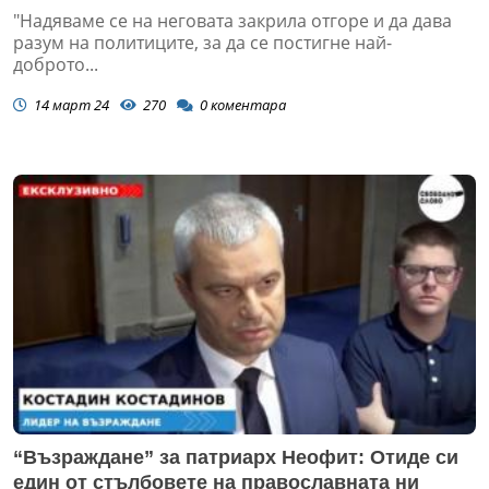
"Надяваме се на неговата закрила отгоре и да дава
разум на политиците, за да се постигне най-
доброто...
14 март 24
270
0
коментара
“Възраждане” за патриарх Неофит: Отиде си
един от стълбовете на православната ни