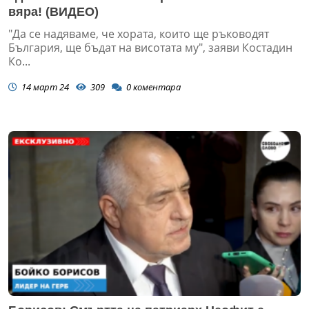
вяра! (ВИДЕО)
"Да се надяваме, че хората, които ще ръководят
България, ще бъдат на висотата му", заяви Костадин
Ко...
14 март 24
309
0
коментара