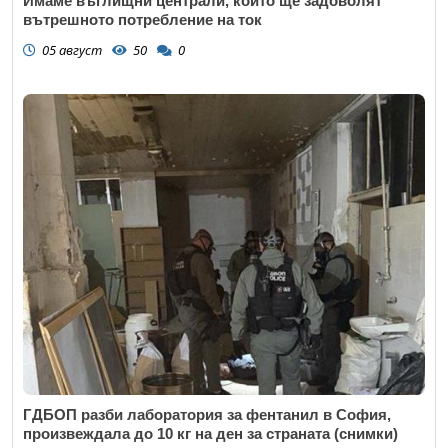
Имаме въглищни централи, които ще задоволят
вътрешното потребление на ток
05 август
50
0
ГДБОП разби лаборатория за фентанил в София,
произвеждала до 10 кг на ден за страната (снимки)