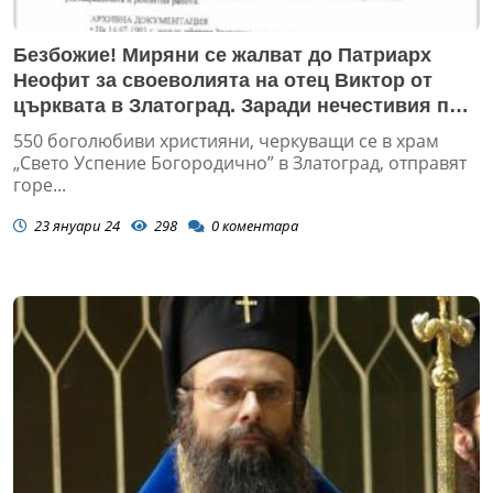
Безбожие! Миряни се жалват до Патриарх
Неофит за своеволията на отец Виктор от
църквата в Златоград. Заради нечестивия поп,
старинният храм заприличал на бардак
550 боголюбиви християни, черкуващи се в храм
„Свето Успение Богородично” в Златоград, отправят
горе...
23 януари 24
298
0
коментара