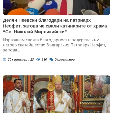
Делян Пеевски благодари на патриарх
Неофит, затова че свали катинарите от храма
“Св. Николай Мирликийски”
Изразявам своята благодарност и подкрепа към
негово светейшество българския Патриарх Неофит,
за това...
25 септември 23
180
0
коментара