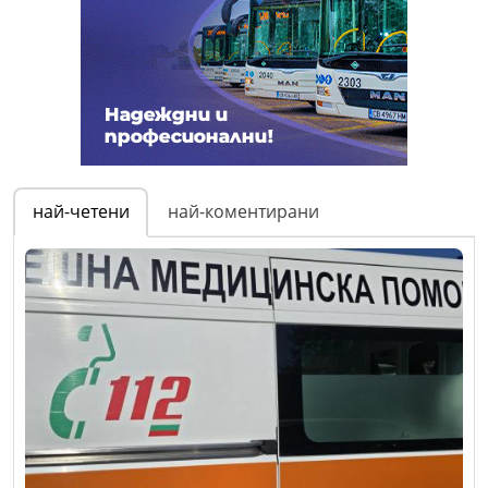
най-четени
най-коментирани