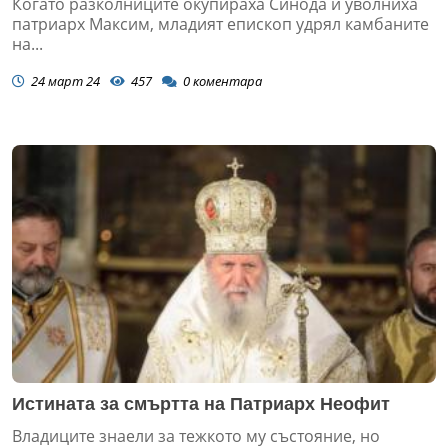
Когато разколниците окупираха Синода и уволниха
патриарх Максим, младият епископ удрял камбаните
на...
24 март 24
457
0
коментара
Истината за смъртта на Патриарх Неофит
Владиците знаели за тежкото му състояние, но