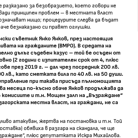
е разказано за безобразието, което говори не
и вади принципен проблем – в местната власт
означават нищо; процедурите следва да бъдат
баче безнаказано си правят оглушки.
нски съветник Янко Янков, през настоящия
вата на гражданите (ВМРО). В средата на
елно дълъг съдебен казус – той бе осъден от
овно (2 години с изпитателен срок от 4, плюс
сове през 2019 г. – дал чрез посредник 200 лв.
лв., като сметката била по 40 лв. на 50 души.
управление при такава присъда пълномощията
ва месеца по-късно обаче Янков продължава да
в комисиите и т.н. Мощен залп на „Възраждане“
загорската местна власт, на граждани, не са
ливо атакуван, жертва на постановка и т.н. Той
 оставка) обявиха в разгара на скандала, че ще
зраждане“, плюс депутатката Искра Михайлова.