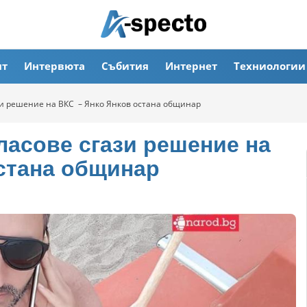
ят
Интервюта
Събития
Интернет
Техниологии
зи решение на ВКС – Янко Янков остана общинар
ласове сгази решение на
стана общинар