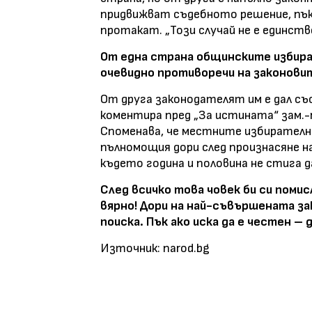
придвижват съдебното решение, пък
протакат. „Този случай не е единст
От една страна общинските избира
очевидно противоречи на законови
От друга законодателят им е дал съ
коментира пред „За истината“ зам.
Споменава, че местните избирателн
пълномощия дори след произнасяне н
където година и половина не стига 
След всичко това човек би си помис
вярно! Дори на най-съвършената зак
поиска. Пък ако иска да е честен – 
Източник: narod.bg