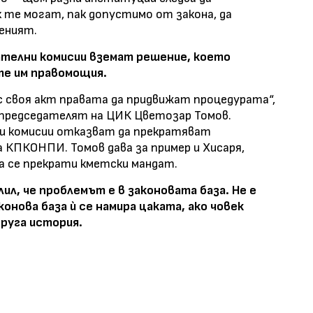
 те могат, пак допустимо от закона, да
веният.
телни комисии вземат решение, което
те им правомощия.
с своя акт правата да придвижат процедурата“,
-председателят на ЦИК Цветозар Томов.
и комисии отказват да прекратяват
а КПКОНПИ. Томов дава за пример и Хисаря,
да се прекрати кметски мандат.
лил, че проблемът е в законовата база. Не е
онова база ѝ се намира цаката, ако човек
друга история.