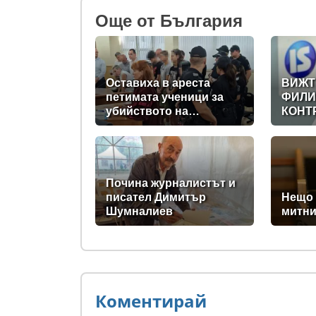
Oще от България
Оставиха в ареста
ВИЖТ
петимата ученици за
ФИЛИ
убийството на
КОНТ
Младежкия хълм:
ДИГИ
Измъчвали Георги час,
ДЪРЖ
гаврили се с него и го
НА
обрали
ПРАВ
(РАЗ
Почина журналистът и
писател Димитър
Нещо 
Шумналиев
митни
Коментирай