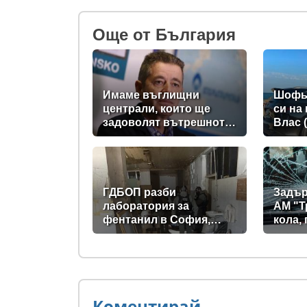
Oще от България
Имаме въглищни
Шофьо
централи, които ще
си на
задоволят вътрешното
Влас 
потребление на ток
ГДБОП разби
Задър
лаборатория за
АМ "Т
фентанил в София,
кола,
произвеждала до 10 кг
спре 
на ден за страната
стъкл
(снимки)
Коментирай