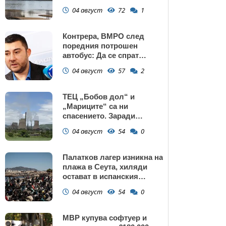
изключение АЕЦ
04 август
72
1
"Козлодуй"?
Контрера, ВМРО след
поредния потрошен
автобус: Да се спрат
линиите през циганските
04 август
57
2
махали и гета в София!
ТЕЦ „Бобов дол“ и
„Мариците“ са ни
спасението. Заради
нивото на Дунав АЕЦ
04 август
54
0
Козлодуй може да спре
Палатков лагер изникна на
плажа в Сеута, хиляди
остават в испанския
ексклав (снимки)
04 август
54
0
МВР купува софтуер и