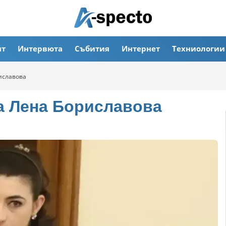
ят
Интервюта
Събития
Интернет
Техниологии
риславова
на Лена Бориславова