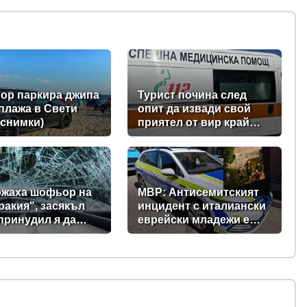
р паркира джипа
Турист почина след
 плажа в Свети
опит да извади свой
(снимки)
приятел от вир край
Къпиновския манастир
жаха шофьор на
МВР: Антисемитският
ракия", засякъл
инцидент с италиански
 принудил я да
еврейски младежи е
и потрошил
станал в Банско, а не в
ата й
София