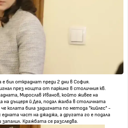
 е бил откраднат преди 2 дни в София.
игнал през нощта от паркинг в столичния кв.
радната, Мирослав Иванов, който живее на
ща на дъщеря й Деа, подал жалба в столичната
 че колата била задигната по метода "кийлес" -
 едната част на джаджа, а другата го е подала
 запалил. Кражбата се разследва.