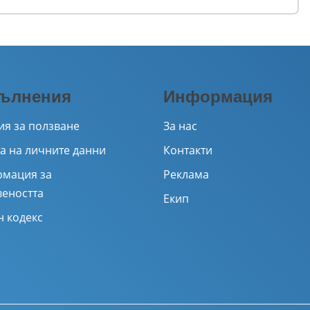
ълнения
Информация
ия за ползване
За нас
а на личните данни
Контакти
мация за
Реклама
веността
Екип
н кодекс