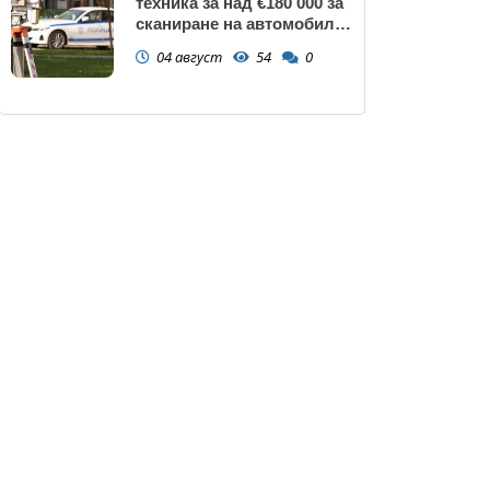
техника за над €180 000 за
сканиране на автомобили
и VIN номера
04 август
54
0