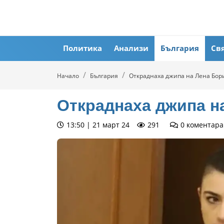
Политика
Анализи
България
Св
Начало
България
Откраднаха джипа на Лена Бо
Откраднаха джипа 
13:50 | 21 март 24
291
0
коментара