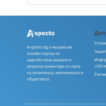
Доп
Услов
A-specto.bg е независим
Защит
онлайн портал за
Инфор
задълбочени анализи и
собст
актуални коментари от света
на политиката, икономиката и
Етиче
обществото.