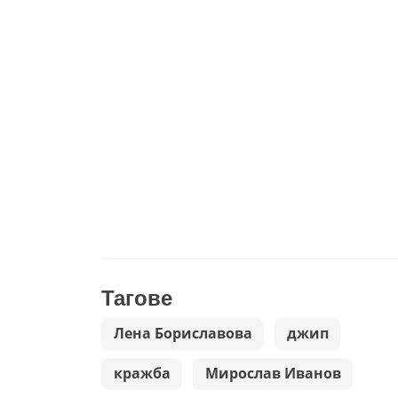
Тагове
Лена Бориславова
джип
кражба
Мирослав Иванов