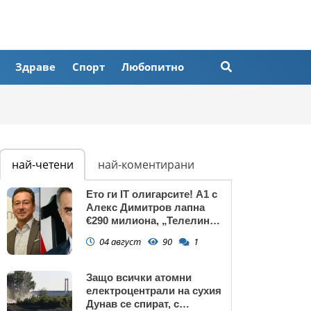
Здраве
Спорт
Любопитно
най-четени
най-коментирани
Ето ги IT олигарсите! А1 с
Алекс Димитров лапна
€290 милиона, „Телелинк”
на Любомир Минчев – 440
04 август
90
1
млн. евро БЕЗ
КОНКУРЕНЦИЯ
Защо всички атомни
електроцентрали на сухия
Дунав се спират, с