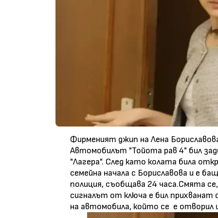
Фирменият джип на Лена Бориславова
Автомобилът "Тойота рав 4" бил зад
"Лагера". След като колата била отк
семейна начала с Бориславова и е ба
полиция, съобщава 24 часа.Смята се,
сигналът от ключа е бил прихванат с
на автомобила, който се е отворил и