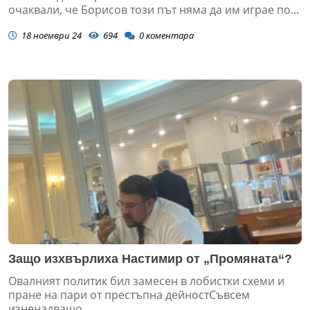
очаквали, че Борисов този път няма да им играе по...
18 ноември 24
694
0
коментара
Защо изхвърлиха Настимир от „Промяната“?
Овалният политик бил замесен в лобистки схеми и
пране на пари от престъпна дейностСъвсем
изненадващо...