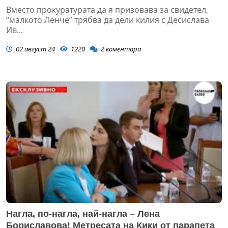
от МС?
Вместо прокуратурата да я призовава за свидетел,
“малкото Ленче” трябва да дели килия с Десислава
Ив...
02 август 24
1220
2
коментара
Нагла, по-нагла, най-нагла – Лена
Бориславова! Метресата на Кики от парапета