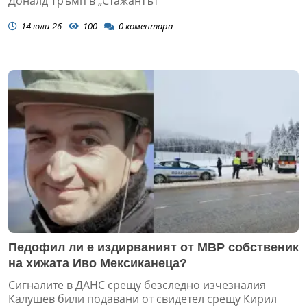
Доналд Тръмп в „Стажантът“
14 юли 26
100
0
коментара
Педофил ли е издирваният от МВР собственик
на хижата Иво Мексиканеца?
Сигналите в ДАНС срещу безследно изчезналия
Калушев били подавани от свидетел срещу Кирил