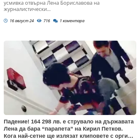
усмивка отвърна Лена Бориславова на
журналистически...
16 август 24
716
1
коментара
Падение! 164 298 лв. е струвало на държавата
Лена да бара “парапета” на Кирил Петков.
Кога най-сетне ще излязат клиповете с оргии