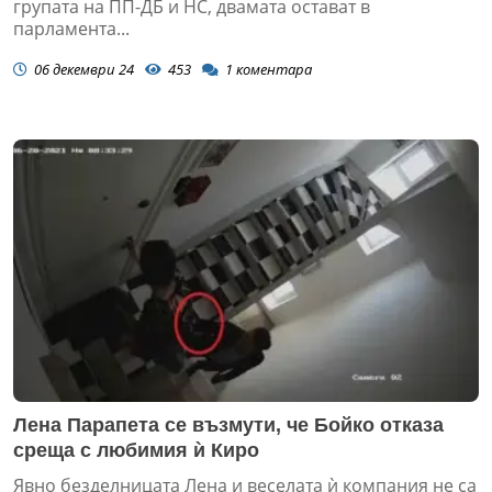
групата на ПП-ДБ и НС, двамата остават в
парламента...
06 декември 24
453
1
коментара
Лена Парапета се възмути, че Бойко отказа
среща с любимия ѝ Киро
Явно безделницата Лена и веселата ѝ компания не са