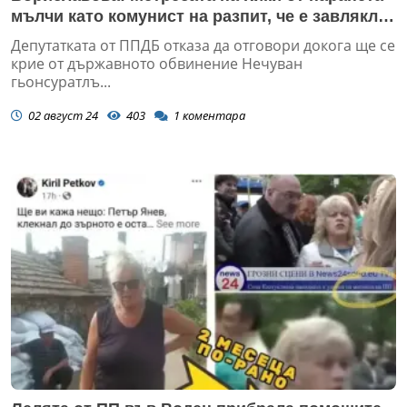
мълчи като комунист на разпит, че е завлякла
ББР (ВИДЕО)
Депутатката от ППДБ отказа да отговори докога ще се
крие от държавното обвинение Нечуван
гьонсуратлъ...
02 август 24
403
1
коментара