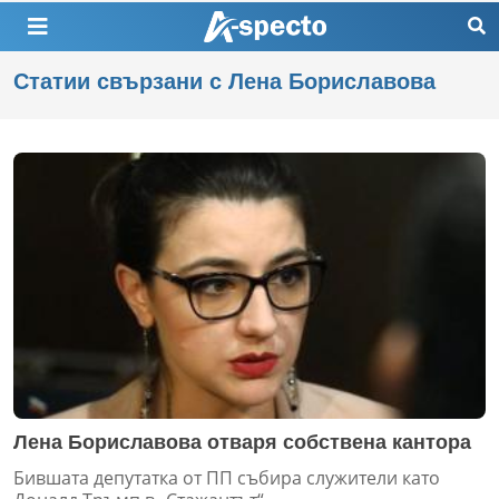
Статии свързани с Лена Бориславова
Лена Бориславова отваря собствена кантора
Бившата депутатка от ПП събира служители като