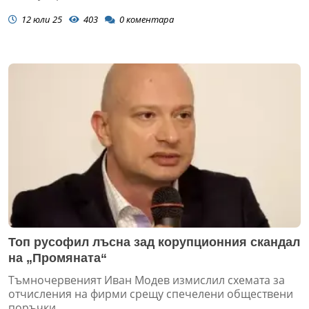
12 юли 25
403
0
коментара
Топ русофил лъсна зад корупционния скандал
на „Промяната“
Тъмночервеният Иван Модев измислил схемата за
отчисления на фирми срещу спечелени обществени
поръчки