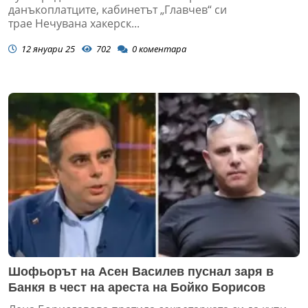
данъкоплатците, кабинетът „Главчев“ си
трае Нечувана хакерск...
12 януари 25
702
0
коментара
Шофьорът на Асен Василев пуснал заря в
Банкя в чест на ареста на Бойко Борисов