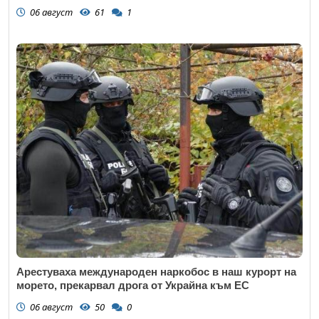
06 август
61
1
Арестуваха международен наркобос в наш курорт на
морето, прекарвал дрога от Украйна към ЕС
06 август
50
0