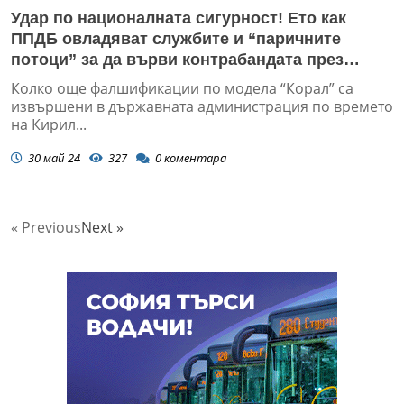
Удар по националната сигурност! Ето как
ППДБ овладяват службите и “паричните
потоци” за да върви контрабандата през
митниците
Колко още фалшификации по модела “Корал” са
извършени в държавната администрация по времето
на Кирил...
30 май 24
327
0
коментара
« Previous
Next »