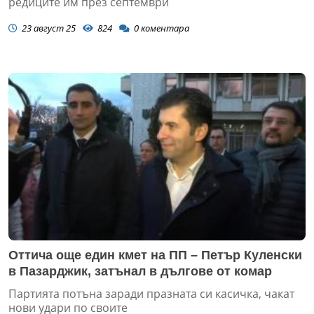
редиците им през септември
23 август 25
824
0
коментара
Оттича още един кмет на ПП – Петър Куленски
в Пазарджик, затънал в дългове от комар
Партията потъна заради празната си касичка, чакат
нови удари по своите