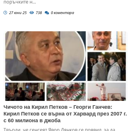
поръчките н...
27 юни 25
738
0
коментара
Чичото на Кирил Петков – Георги Ганчев:
Кирил Петков се върна от Харвард през 2007 г.
с 60 милиона в джоба
Твърди, че сенсеят Явор Дянков се появил, за да