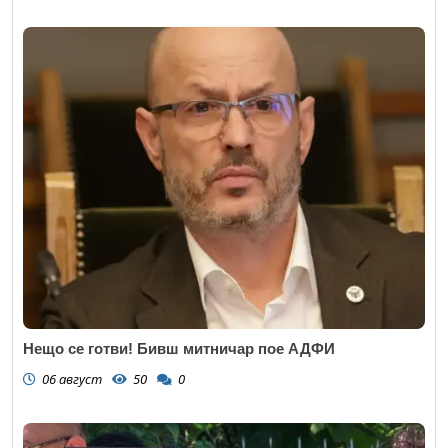
Нещо се готви! Бивш митничар пое АДФИ
06 август
50
0