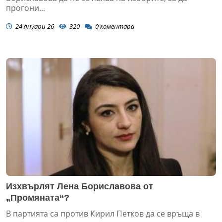
прогони...
24 януари 26
320
0
коментара
Изхвърлят Лена Бориславова от
„Промяната“?
В партията са против Кирил Петков да се връща в