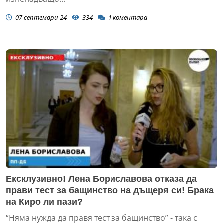
07 септември 24
334
1
коментара
Ексклузивно! Лена Бориславова отказа да
прави тест за бащинство на дъщеря си! Брака
на Киро ли пази?
“Няма нужда да правя тест за бащинство” - така с