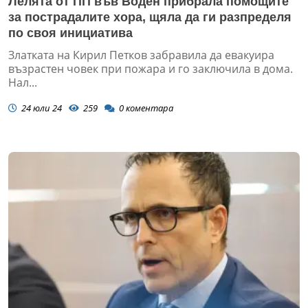
Лелята от ПП във Воден прибрала помощите
за пострадалите хора, щяла да ги разпределя
по своя инициатива
Златката на Кирил Петков забравила да евакуира
възрастен човек при пожара и го заключила в дома.
Нал...
24 юли 24
259
0
коментара