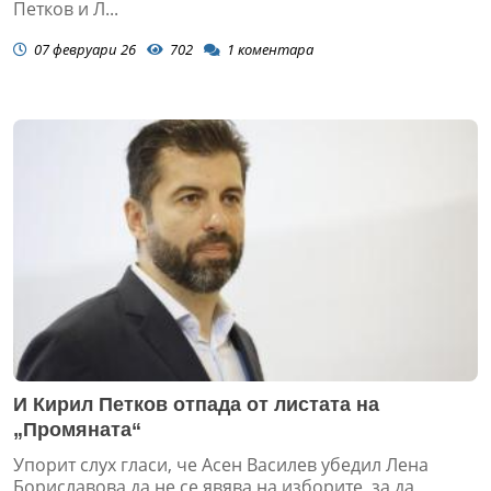
Петков и Л...
07 февруари 26
702
1
коментара
И Кирил Петков отпада от листата на
„Промяната“
Упорит слух гласи, че Асен Василев убедил Лена
Бориславова да не се явява на изборите, за да