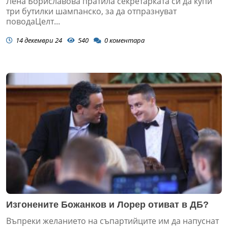
Лена Бориславова пратила секретарката си да купи
три бутилки шампанско, за да отпразнуват
поводаЦелт...
14 декември 24
540
0
коментара
Изгонените Божанков и Лорер отиват в ДБ?
Въпреки желанието на съпартийците им да напуснат