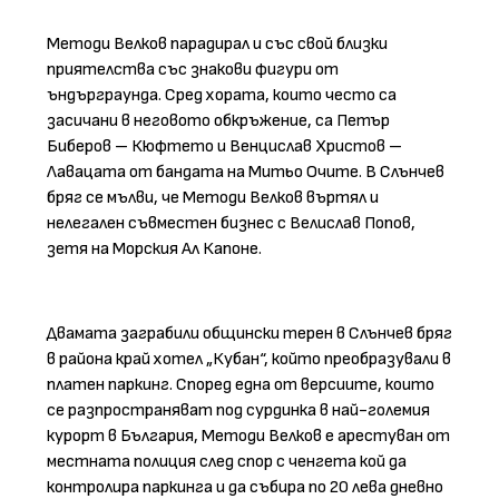
Методи Велков парадирал и със свой близки
приятелства със знакови фигури от
ъндърграунда. Сред хората, които често са
засичани в неговото обкръжение, са Петър
Биберов – Кюфтето и Венцислав Христов –
Лавацата от бандата на Митьо Очите. В Слънчев
бряг се мълви, че Методи Велков въртял и
нелегален съвместен бизнес с Велислав Попов,
зетя на Морския Ал Капоне.
Двамата заграбили общински терен в Слънчев бряг
в района край хотел „Кубан“, който преобразували в
платен паркинг. Според една от версиите, които
се разпространяват под сурдинка в най-големия
курорт в България, Методи Велков е арестуван от
местната полиция след спор с ченгета кой да
контролира паркинга и да събира по 20 лева дневно