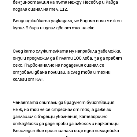
бензиностанция на пътя между Несебър и Равда
подала сигнал на тел. 112.
Бензинджийката разказала, че видимо пиян мъж си
купил 9 бири и изпил две от тях на екс.
След като служителката му направила забележка,
онзи и предложил да й плати 100 лева, за да правят
секс. Първоначално на подадения сигнал се
отзовали двама полицаи, а след това и техни
колеги от КАТ.
Ченгетата опитали да вразумят буйстващия
мъж, но той не се стреснал от тях, а даже ги
заплашил с бъдещи уволнения, категорично
отказвайки да даде проби за алкохол и наркотици.
Впоследствие пристигнала още една полицейска