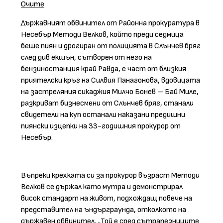
Очите
Държавният обвинител от Районна прокуратура в
Несебър Методи Велков, който преди седмица
беше пиян и дрогиран от полицията в Слънчев бряг
след див екшън, сътворен от него на
бензиностанция край Равда, е част от близкия
приятелски кръг на Силвия Панагонова, вдовицата
на застреляния сикаджия Милчо Бонев – Бай Миле,
разкриват бизнесмени от Слънчев бряг, станали
свидетели на куп останали наказани предишни
пиянски изцепки на 33-годишния прокурор от
Несебър.
Въпреки крехката си за прокурор възраст Методи
Велков се държал като мутра и демонстрирал
висок стандарт на живот, подхождащ повече на
представител на ъндърграунда, отколкото на
държавен обвинител. „Той е сред сътрапезниците