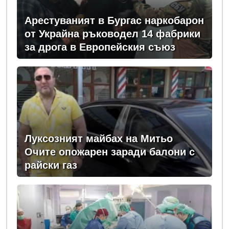
Арестуваният в Бургас наркобарон
от Украйна ръководел 14 фабрики
за дрога в Европейския съюз
Луксозният майбах на Митьо
Очите опожарен заради балони с
райски газ