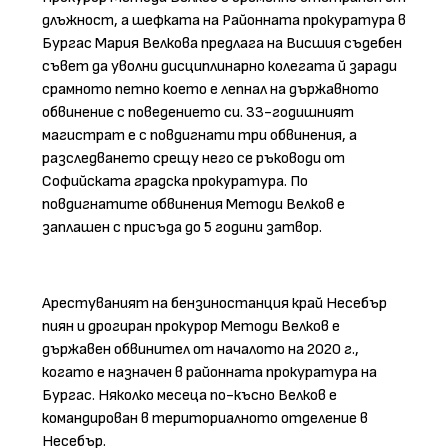
длъжност, а шефката на Районната прокуратура в
Бургас Мария Велкова предлага на Висшия съдебен
съвет да уволни дисциплинарно колегата й заради
срамното петно което е лепнал на държавното
обвинение с поведението си. 33-годишният
магистрат е с повдигнати три обвинения, а
разследването срещу него се ръководи от
Софийската градска прокуратура. По
повдигнатите обвинения Методи Велков е
заплашен с присъда до 5 години затвор.
Арестуваният на бензиностанция край Несебър
пиян и дрогиран прокурор Методи Велков е
държавен обвинител от началото на 2020 г.,
когато е назначен в районната прокуратура на
Бургас. Няколко месеца по-късно Велков е
командирован в териториалното отделение в
Несебър.