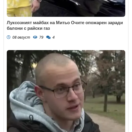
Луксозният майбах на Митьо Очите опожарен заради
балони с райски газ
08 август
79
4