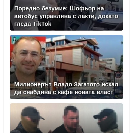
Поредно безумие: Шофьор на
автобус управлява с лакти, докато
гледа TikTok
Милионерът Владо Загатото искал
да снабдява с кафе новата власт