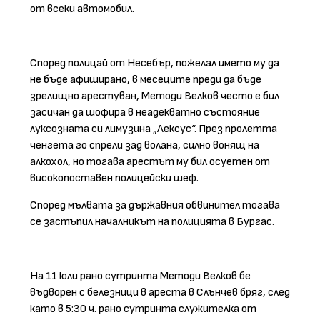
от всеки автомобил.
Според полицай от Несебър, пожелал името му да
не бъде афиширано, в месеците преди да бъде
зрелищно арестуван, Методи Велков често е бил
засичан да шофира в неадекватно състояние
луксозната си лимузина „Лексус“. През пролетта
ченгета го спрели зад волана, силно вонящ на
алкохол, но тогава арестът му бил осуетен от
високопоставен полицейски шеф.
Според мълвата за държавния обвинител тогава
се застъпил началникът на полицията в Бургас.
На 11 юли рано сутринта Методи Велков бе
въдворен с белезници в ареста в Слънчев бряг, след
като в 5:30 ч. рано сутринта служителка от