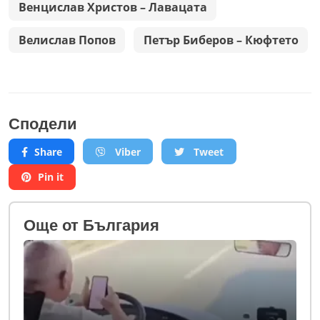
Венцислав Христов – Лавацата
Велислав Попов
Петър Биберов – Кюфтето
Сподели
Share
Viber
Tweet
Pin it
Oще от България