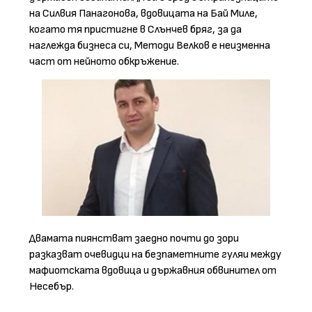
на Силвия Панагонова, вдовицата на Бай Миле,
когато тя пристигне в Слънчев бряг, за да
наглежда бизнеса си, Методи Велков е неизменна
част от нейното обкръжение.
Двамата пиянстват заедно почти до зори
разказват очевидци на безпаметните гуляи между
мафиотската вдовица и държавния обвинител от
Несебър.