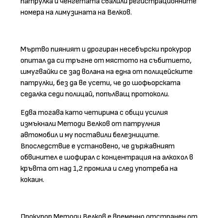
патрулка и ченгетата свалили регистрационните
номера на лимузината на Велков.
Мъртво пияният и дрогиран несебърски прокурор
опитал да си тръгне от мястото на събитието,
шмугвайки се зад волана на една от полицейските
патрулки, без да ве усети, че до шофьорската
седалка седи полицай, попълващ протоколи.
Едва тогава като четирима с общи усилия
измъкнали Методи Велков от патрулния
автомобил и му поставили белезниците.
Впоследствие е установено, че държавният
обвинител е шофирал с концентрация на алкохол в
кръвта от над 1,2 промила и след употреба на
кокаин.
Прокурор Методи Велков е временно отстранен от