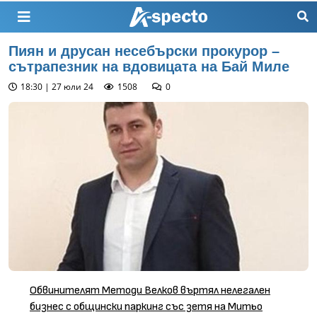
Пиян и друсан несебърски прокурор –
сътрапезник на вдовицата на Бай Миле
18:30 | 27 юли 24
1508
0
Обвинителят Методи Велков въртял нелегален
бизнес с общински паркинг със зетя на Митьо