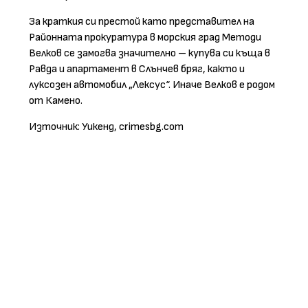
За краткия си престой като представител на
Районната прокуратура в морския град Методи
Велков се замогва значително – купува си къща в
Равда и апартамент в Слънчев бряг, както и
луксозен автомобил „Лексус“. Иначе Велков е родом
от Камено.
Източник: Уикенд, crimesbg.com