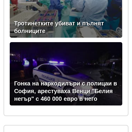
Тротинетките убиват и пълнят
болниците
Гонка на наркодилъри с полицаи в
София, арестуваха Венци "Белия
негър" с 460 000 евро в него