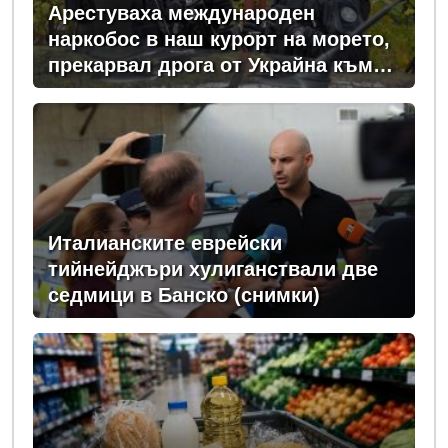
Арестуваха международен
наркобос в наш курорт на морето,
прекарвал дрога от Украйна към
ЕС
Италианските еврейски
тийнейджъри хулиганствали две
седмици в Банско (снимки)