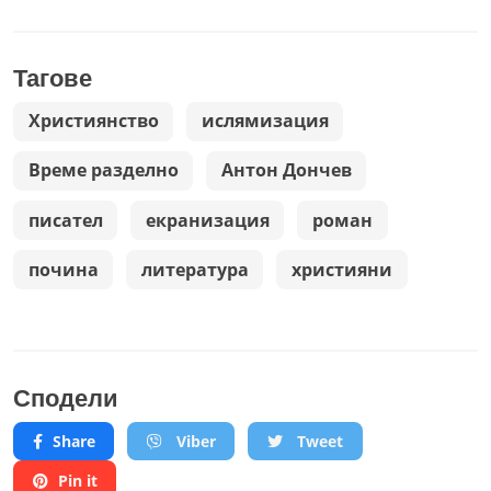
Тагове
Християнство
ислямизация
Време разделно
Антон Дончев
писател
екранизация
роман
почина
литература
християни
Сподели
Share
Viber
Tweet
Pin it