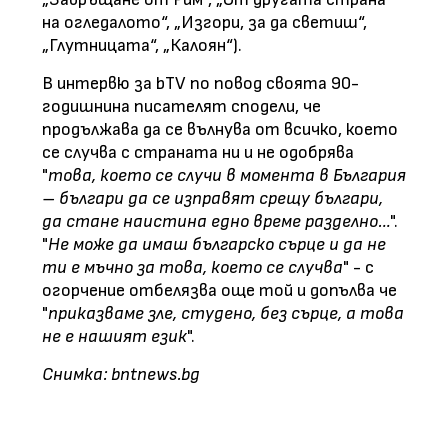
на огледалото“, „Изгори, за да светиш“,
„Глутницата“, „Калоян“).
В интервю за bTV по повод своята 90-
годишнина писателят сподели, че
продължава да се вълнува от всичко, което
се случва с страната ни и не одобрява
"
това, което се случи в момента в България
– българи да се изправят срещу българи,
да стане наистина едно време разделно…
".
"
Не може да имаш българско сърце и да не
ти е мъчно за това, което се случва
" - с
огорчение отбелязва още той и допълва че
"
приказваме зле, студено, без сърце, а това
не е нашият език
".
Снимка: bntnews.bg