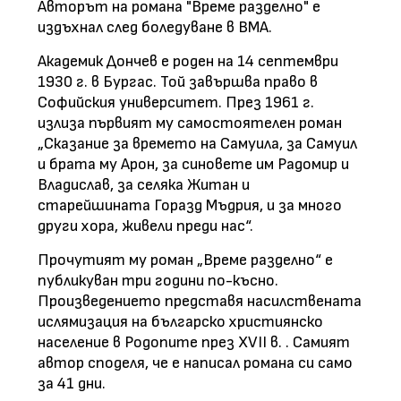
Авторът на романа "Време разделно" е
издъхнал след боледуване в ВМА.
Академик Дончев е роден на 14 септември
1930 г. в Бургас. Той завършва право в
Софийския университет. През 1961 г.
излиза първият му самостоятелен роман
„Сказание за времето на Самуила, за Самуил
и брата му Арон, за синовете им Радомир и
Владислав, за селяка Житан и
старейшината Горазд Мъдрия, и за много
други хора, живели преди нас“.
Прочутият му роман „Време разделно“ е
публикуван три години по-късно.
Произведението представя насилствената
ислямизация на българско християнско
население в Родопите през XVІІ в. . Самият
автор споделя, че е написал романа си само
за 41 дни.