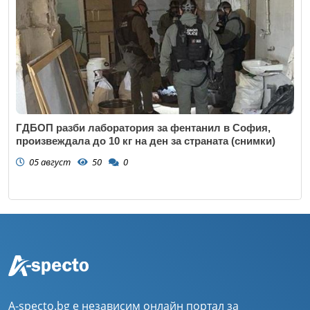
ГДБОП разби лаборатория за фентанил в София,
произвеждала до 10 кг на ден за страната (снимки)
05 август
50
0
A-specto.bg е независим онлайн портал за