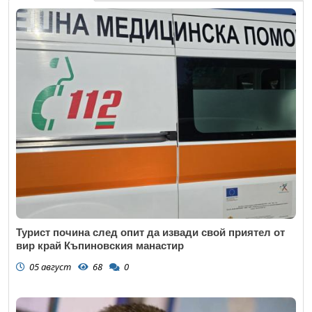
Турист почина след опит да извади свой приятел от
вир край Къпиновския манастир
05 август
68
0