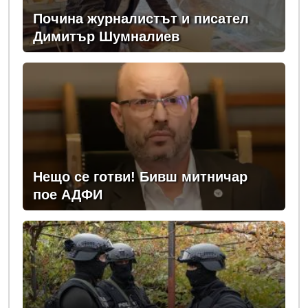
Почина журналистът и писател
Димитър Шумналиев
Нещо се готви! Бивш митничар
пое АДФИ