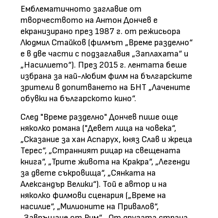
Емблематичното заглавие от
творчеството на Антон Дончев е
екранизирано през 1987 г. от режисьора
Людмил Стайков (филмът „Време разделно“
е в две части с подзаглавия „Заплахата“ и
„Насилието“). През 2015 г. лентата беше
избрана за най-любим филм на българските
зрители в допитването на БНТ „Лачените
обувки на българското кино“.
След "Време разделно" Дончев пише още
няколко романа ("Девет лица на човека“,
„Сказание за хан Аспарух, княз Слав и жреца
Терес“, „Странният рицар на свещената
книга“, „Трите живота на Кракра“, „Легенди
за двете съкровища“, „Сянката на
Александър Велики“). Той е автор и на
няколко филмови сценария („Време на
насилие“, „Милионите на Привалов“,
„Завръщане от Рим“, „От другата страна