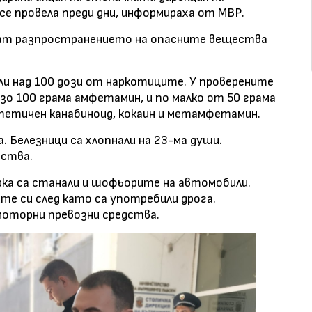
 провела преди дни, информираха от МВР.
нат разпространението на опасните вещества
ели над 100 дози от наркотиците. У проверените
зо 100 грама амфетамин, и по малко от 50 грама
тетичен канабиноид, кокаин и метамфетамин.
. Белезници са хлопнали на 23-ма души.
дства.
рка са станали и шофьорите на автомобили.
ите си след като са употребили дрога.
моторни превозни средства.