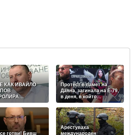
Е КАК ИВАЙЛО
Протест в памет на
ПОВ
Даяна, загинала на Е-79,
РОЛИРА
в деня, в който
ТАЛНАТА
трябваше да е сватбата
АВА ЗАД ГЪРБА
ѝ (снимки)
ИТЕЛСТВОТО?
СЛЕДВАНЕ)
Арестуваха
се готви! Бивш
международен