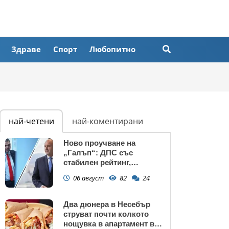
Здраве
Спорт
Любопитно
най-четени
най-коментирани
Ново проучване на
„Галъп“: ДПС със
стабилен рейтинг,
подкрепата към Радев се
06 август
82
24
запазва
Два дюнера в Несебър
струват почти колкото
нощувка в апартамент в