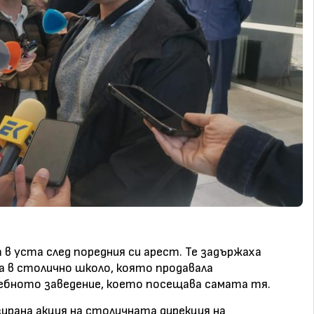
в уста след поредния си арест. Те задържаха
 в столично школо, която продавала
чебното заведение, което посещава самата тя.
зирана акция на столичната дирекция на