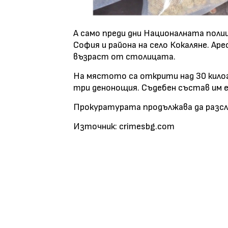
A само преди дни Националната полиц
София и района на село Кокаляне. Ар
възраст от столицата.
На мястото са открити над 30 килог
три денонощия. Съдебен състав им е
Прокуратурата продължава да разсле
Източник: crimesbg.com