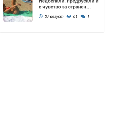
Недоспали, предрусали и
с чувство за странен
сърбеж
07 август
61
1