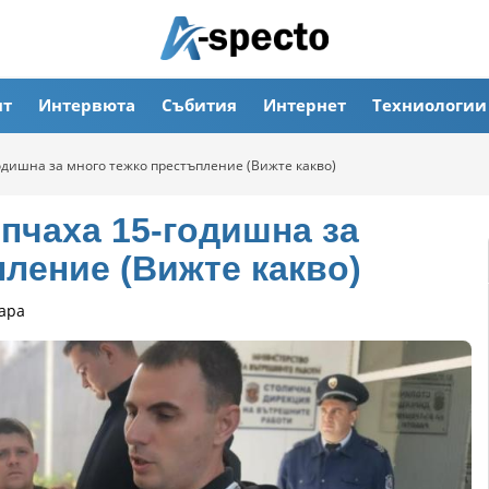
ят
Интервюта
Събития
Интернет
Техниологии
одишна за много тежко престъпление (Вижте какво)
пчаха 15-годишна за
ление (Вижте какво)
ара