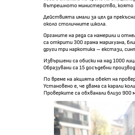
вътрешното министерство, която се
Действията имали за цел да прекъс
около столичните школа.
Органите на реда са намерили и отн
са открити 300 грама марихуана, бли
други три наркотика – екстази, син
Извършени са обиски на над 1000 лица
Образувани са 15 досъдебни произво
По време на акцията обект на прове
Установено е, че двама са карали кол
Проверките са обхванали близо 900 