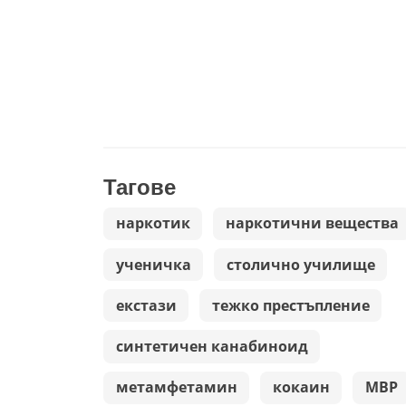
Тагове
наркотик
наркотични вещества
ученичка
столично училище
екстази
тежко престъпление
синтетичен канабиноид
метамфетамин
кокаин
МВР