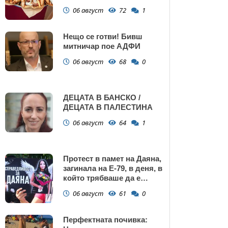
Поморие
06 август
72
1
Нещо се готви! Бивш
митничар пое АДФИ
06 август
68
0
ДЕЦАТА В БАНСКО /
ДЕЦАТА В ПАЛЕСТИНА
06 август
64
1
Протест в памет на Даяна,
загинала на Е-79, в деня, в
който трябваше да е
сватбата ѝ (снимки)
06 август
61
0
Перфектната почивка: