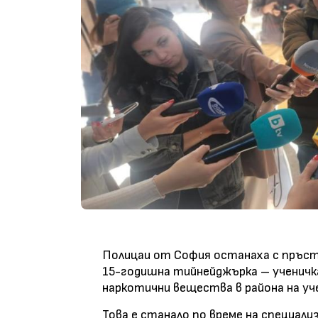
Полицаи от София останаха с пръст 
15-годишна тийнейджърка – ученичка
наркотични вещества в района на у
Това е станало по време на специали