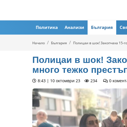
Политика
Анализи
България
Св
Начало
България
Полицаи в шок! Закопчаха 15-г
Полицаи в шок! Зако
много тежко престъп
8:43 | 10 октомври 23
234
0
комент