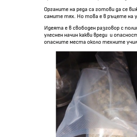
Органите на реда са готови да се в
самите тях. Но това е в ръцете на
Идеята е в свободен разговор с пол
улеснен начин какви вреди
и опасност
опасните места около техните учи