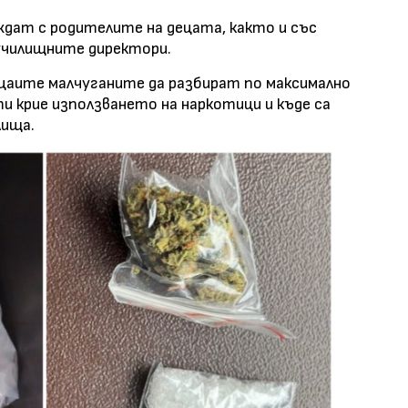
иждат с родителите на децата, както и със
 училищните директори.
ицаите малчуганите да разбират по максимално
и крие използването на наркотици и къде са
лища.