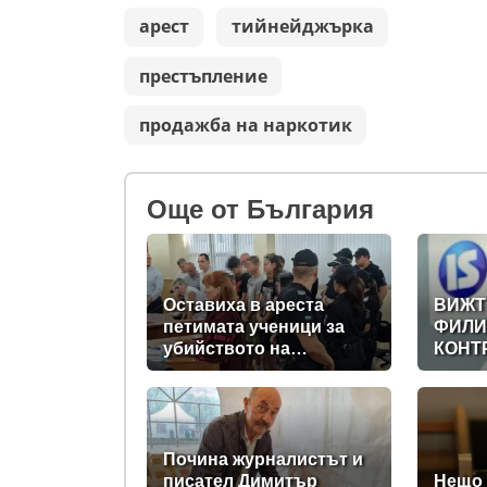
арест
тийнейджърка
престъпление
продажба на наркотик
Oще от България
Оставиха в ареста
ВИЖТ
петимата ученици за
ФИЛИ
убийството на
КОНТ
Младежкия хълм:
ДИГИ
Измъчвали Георги час,
ДЪРЖ
гаврили се с него и го
НА
обрали
ПРАВ
(РАЗ
Почина журналистът и
писател Димитър
Нещо 