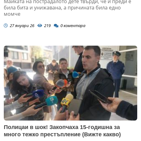
Майката на пострадалото дете твърди, че и преди е
била бита и унижавана, а причината била едно
момче
27 януари 26
219
0
коментара
Полицаи в шок! Закопчаха 15-годишна за
много тежко престъпление (Вижте какво)