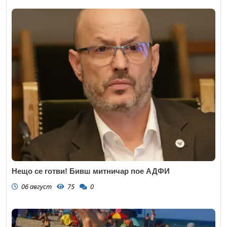
Нещо се готви! Бивш митничар пое АДФИ
06 август
75
0