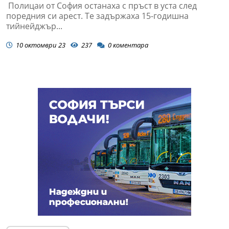
Полицаи от София останаха с пръст в уста след
поредния си арест. Те задържаха 15-годишна
тийнейджър...
10 октомври 23
237
0
коментара