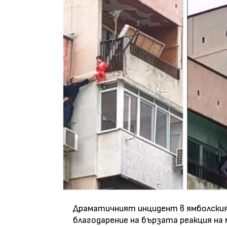
Драматичният инцидент в ямболския
благодарение на бързата реакция н