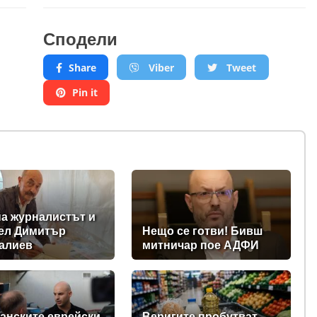
Сподели
Share
Viber
Tweet
Pin it
а журналистът и
ел Димитър
Нещо се готви! Бивш
алиев
митничар пое АДФИ
анските еврейски
Веригите пробутват