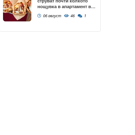
струват почти колкото
нощувка в апартамент в
Поморие
06 август
46
1