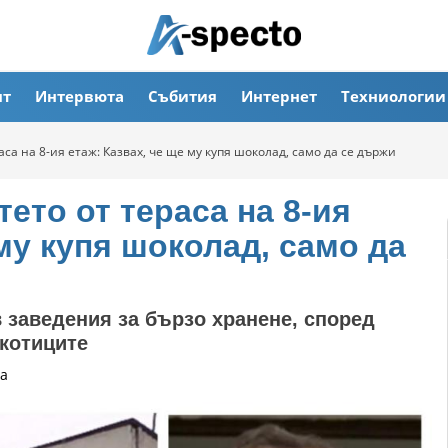
ят
Интервюта
Събития
Интернет
Техниологии
аса на 8-ия етаж: Казвах, че ще му купя шоколад, само да се държи
тето от тераса на 8-ия
 му купя шоколад, само да
 заведения за бързо хранене, според
котиците
а