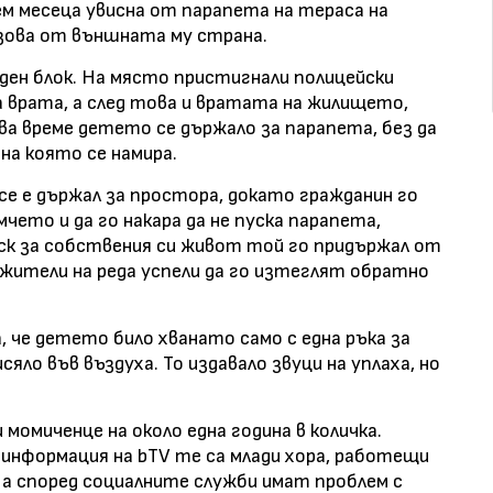
дем месеца увисна от парапета на тераса на
озова от външната му страна.
ден блок. На място пристигнали полицейски
а врата, а след това и вратата на жилището,
ва време детето се държало за парапета, без да
на която се намира.
се е държал за простора, докато гражданин го
мчето и да го накара да не пуска парапета,
ск за собствения си живот той го придържал от
ужители на реда успели да го изтеглят обратно
, че детето било хванато само с една ръка за
сяло във въздуха. То издавало звуци на уплаха, но
омиченце на около една година в количка.
информация на bTV те са млади хора, работещи
а, а според социалните служби имат проблем с