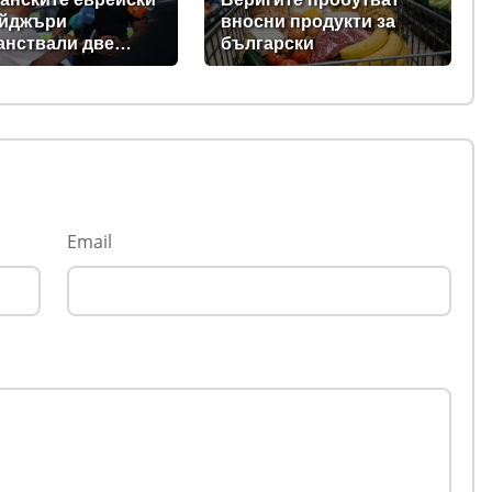
ейджъри
вносни продукти за
анствали две
български
ци в Банско
ки)
Email