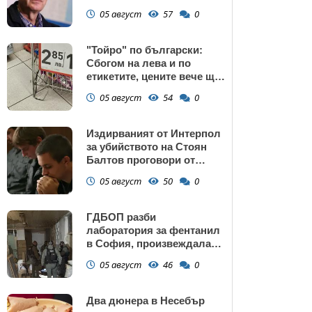
потребление на ток
05 август
57
0
"Тойро" по български:
Сбогом на лева и по
етикетите, цените вече ще
са само в евро
05 август
54
0
Издирваният от Интерпол
за убийството на Стоян
Балтов проговори от
Южна Африка
05 август
50
0
ГДБОП разби
лаборатория за фентанил
в София, произвеждала
до 10 кг на ден за страната
05 август
46
0
(снимки)
Два дюнера в Несебър