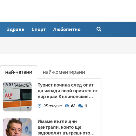
Здраве
Спорт
Любопитно
най-четени
най-коментирани
Турист почина след опит
да извади свой приятел от
вир край Къпиновския
манастир
05 август
68
0
Имаме въглищни
централи, които ще
задоволят вътрешното