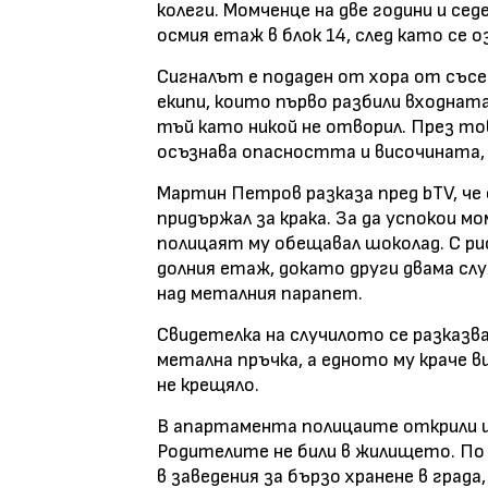
колеги. Момченце на две години и се
осмия етаж в блок 14, след като се 
Сигналът е подаден от хора от съсе
екипи, които първо разбили входнат
тъй като никой не отворил. През то
осъзнава опасността и височината, 
Мартин Петров разказа пред bTV, че 
придържал за крака. За да успокои мо
полицаят му обещавал шоколад. С ри
долния етаж, докато други двама сл
над металния парапет.
Свидетелка на случилото се разказва
метална пръчка, а едното му краче ви
не крещяло.
В апартамента полицаите открили и м
Родителите не били в жилището. По 
в заведения за бързо хранене в град