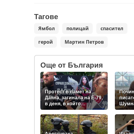
Тагове
Ямбол
полицай
спасител
герой
Мартин Петров
Oще от България
Протест в памет на
Почин
Даяна, загинала на Е-79,
писат
в деня, в който
Шумн
трябваше да е сватбата
ѝ (снимки)
Арестуваха
Итали