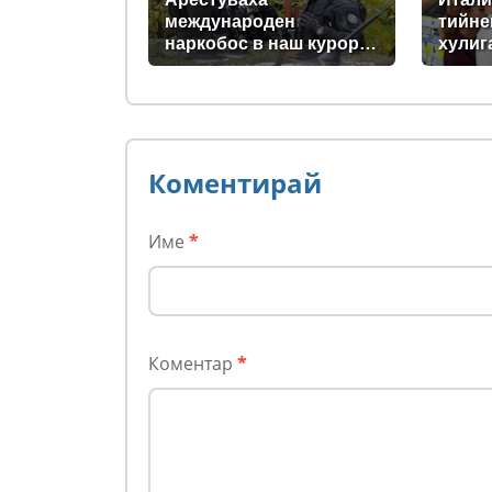
международен
тийн
наркобос в наш курорт
хулиг
на морето, прекарвал
седми
дрога от Украйна към
(сним
ЕС
Коментирай
Име
*
Коментар
*