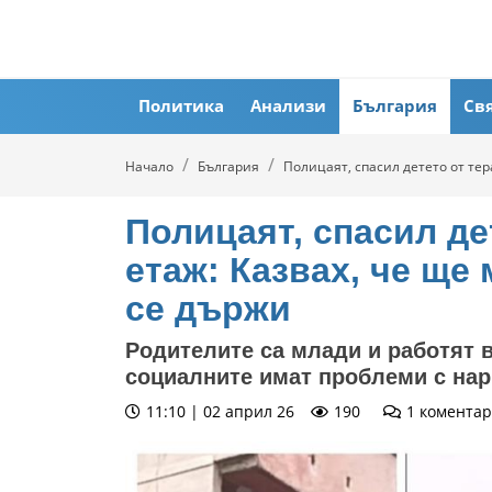
Политика
Анализи
България
Св
Начало
България
Полицаят, спасил детето от тер
Полицаят, спасил де
етаж: Казвах, че ще
се държи
Родителите са млади и работят в
социалните имат проблеми с нар
11:10 | 02 април 26
190
1
коментар