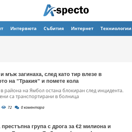
ят
Интервюта
Събития
Интернет
Техниологии
и мъж загинаха, след като тир влезе в
то на "Тракия" и помете кола
 в района на Ямбол остана блокиран след инцидента.
ени са транспортирани в болница
72
0
коментара
 престъпна група с дрога за €2 милиона и