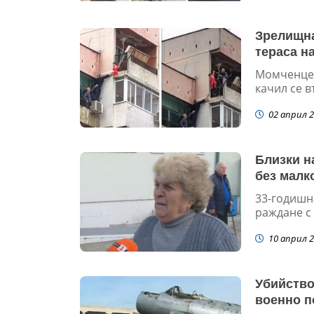
Зрелищна
тераса на
Момченцет
качил се в
02 април 2
Близки н
без малк
33-годишн
раждане с 
10 април 2
Убийство
военно п