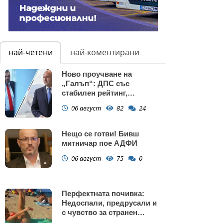
най-четени
най-коментирани
Ново проучване на
„Галъп“: ДПС със
стабилен рейтинг,
подкрепата към Радев се
06 август
82
24
запазва
Нещо се готви! Бивш
митничар пое АДФИ
06 август
75
0
Перфектната почивка:
Недоспали, предрусали и
с чувство за странен
сърбеж