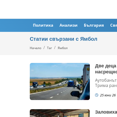
Политика
Анализи
България
Св
Статии свързани с Ямбол
Начало
Таг
Ямбол
Две деца 
насрещно
Аутобанът
Трима ран
25 юни 26
Заловиха