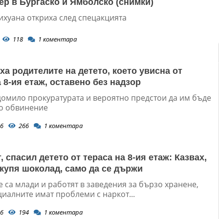
ер в Бургаско и Ямболско (снимки)
ихуана откриха след спецакцията
118
1
коментара
ха родителите на детето, което увисна от
 8-ия етаж, оставено без надзор
домило прокуратурата и вероятно предстои да им бъде
о обвинение
6
266
1
коментара
 спасил детето от тераса на 8-ия етаж: Казвах,
 купя шоколад, само да се държи
 са млади и работят в заведения за бързо хранене,
иалните имат проблеми с наркот...
6
194
1
коментара