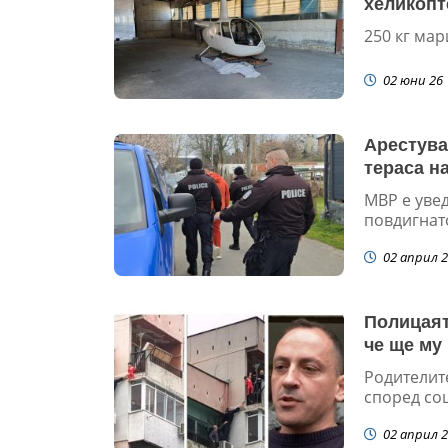
хеликопт
250 кг мар
02 юни 26
Арестува
тераса на
МВР е уве
повдигнат
02 април 2
Полицаят,
че ще му
Родителите
според соц
02 април 2