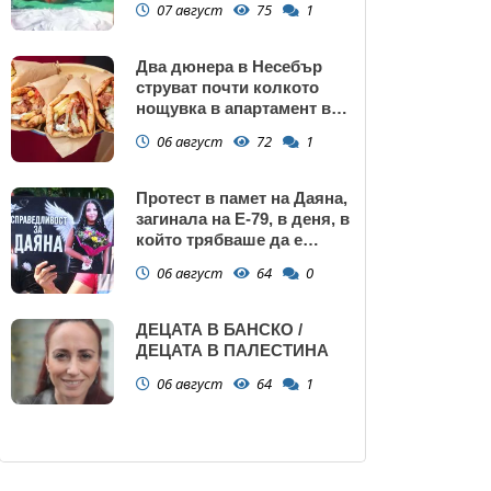
07 август
75
1
Два дюнера в Несебър
струват почти колкото
нощувка в апартамент в
Поморие
06 август
72
1
Протест в памет на Даяна,
загинала на Е-79, в деня, в
който трябваше да е
сватбата ѝ (снимки)
06 август
64
0
ДЕЦАТА В БАНСКО /
ДЕЦАТА В ПАЛЕСТИНА
06 август
64
1