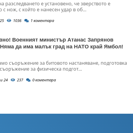
а разследването е установено, че зверството е
с нож, с който е нанесен удар в об...
25
1036
1
коментара
вно! Военният министър Атанас Запрянов
 Няма да има малък град на НАТО край Ямбол!
амо съоръжение за битовото настаняване, подготовка
съоръжение за физическа подгот...
и 24
237
0
коментара