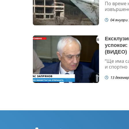
По време н
извършено 
04 януари 
Ексклузи
успокои:
(ВИДЕО)
“Ще има с
и спортно 
13 декемвр