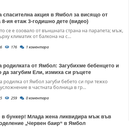
 спасителна акция в Ямбол за висящо от
 8-ия етаж 3-годишно дете (видео)
о се е озовало от външната страна на парапета; мъж,
ърху климатик от балкона на с...
6
176
1
коментара
а родилката от Ямбол: Загубихме бебенцето и
о да загубим Ели, измиха си ръцете
а родилка от Ямбол загуби бебето си при тежко
усложнение в частната болница в гр...
5
259
0
коментара
 в бункер! Млада жена ликвидира мъж във
оделение „Червен баир“ в Ямбол