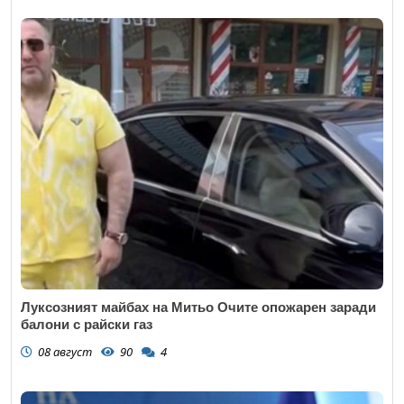
Луксозният майбах на Митьо Очите опожарен заради
балони с райски газ
08 август
90
4