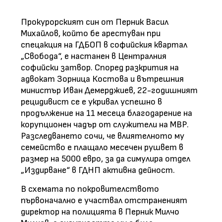
Прокурорският син от Перник Васил
Михайлов, който бе арестуван при
спецакция на ГДБОП в софийския квартал
„Свобода“, е настанен в Централния
софийски затвор. Според разкрития на
адвокат Зорница Костова и вътрешния
министър Иван Демерджиев, 22-годишният
рецидивист се е укривал успешно в
продължение на 11 месеца благодарение на
корупционен чадър от служители на МВР.
Разследването сочи, че влиятелното му
семейство е плащало месечен рушвет в
размер на 5000 евро, за да симулира отдел
„Издирване“ в ГДНП активна дейност.
В схемата по покровителството
първоначално е участвал отстраненият
директор на полицията в Перник Милчо