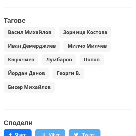
Тагове
Васил Михайлов
Зорница Костова
Иван Демерджиев
Милчо Милчев
Кюркчиев
Лумбаров
Попов
Йордан Данов
Георги В.
Бисер Михайлов
Сподели
Share
Viber
Tweet