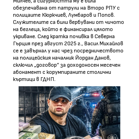
Милчев, а сигурността му е била
обезпечавана от патрули на Второ РПУ с
полицаите Кюркчиев, Лумбаров и Попов.
Служителите са били вербувани от чичото
на беглеца, който е финансирал цялото
укриване. След кратка почивка в Северна
Гърция през август 2025 г., Васил Михайлов
се е завърнал у нас чрез посредничеството
на полицейския началник Йордан Данов,
сключил „договор“ за доходоносен месечен
абонамент с корумпираните столични
къртици в ГДНП.