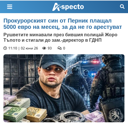
Прокурорският син от Перник плащал
5000 евро на месец, за да не го арестуват
Рушветите минавали през бившия полицай Жоро
Тъпото и стигали до зам.-директор в ГДНП
11:10 | 02 юни 26
93
0