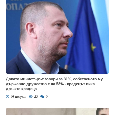
Докато министърът говори за 31%, собственото му
държавно дружество е на 58% - крадецът вика
дръжте крадеца
08 август
82
0