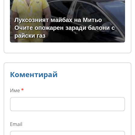
Луксозният майбах на Митьо
Очите опожарен заради балони с
райски газ
Коментирай
Име
*
Email