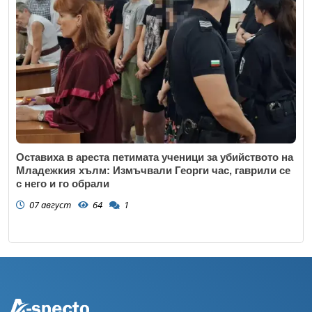
Оставиха в ареста петимата ученици за убийството на
Младежкия хълм: Измъчвали Георги час, гаврили се
с него и го обрали
07 август
64
1