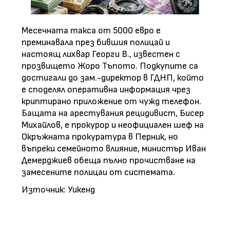
Месечната такса от 5000 евро е
преминавала през бившия полицай и
настоящ лихвар Георги В., известен с
прозвището Жоро Тъпото. Подкупите са
достигали до зам.-директор в ГДНП, който
е споделял оперативна информация чрез
криптирано приложение от чужд телефон.
Бащата на арестувания рецидивист, Бисер
Михайлов, е прокурор и неофициален шеф на
Окръжната прокуратура в Перник, но
въпреки семейното влияние, министър Иван
Демерджиев обеща пълно прочистване на
замесените полицаи от системата.
Източник: Уикенд