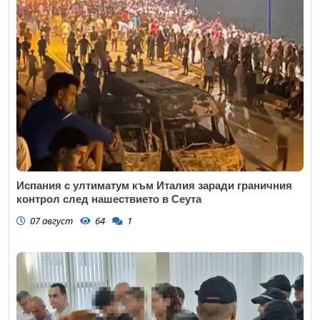
Испания с ултиматум към Италия заради граничния
контрол след нашествието в Сеута
07 август
64
1