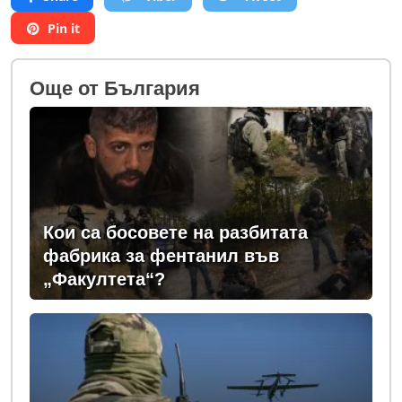
Pin it
Oще от България
Кои са босовете на разбитата
фабрика за фентанил във
„Факултета“?