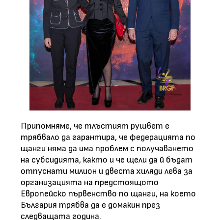
Припомняме, че тлъстият рушвет е
трябвало да гарантира, че федерацията по
щанги няма да има проблем с получаването
на субсидията, както и че щели да й бъдат
отпуснати милион и двеста хиляди лева за
организацията на предстоящото
Европейско първенство по щанги, на което
България трябва да е домакин през
следващата година.