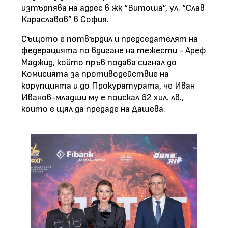
изтърпява на адрес в жк “Витоша”, ул. “Слав
Караславов” в София.
Същото е потвърдил и председателят на
федерацията по вдигане на тежести - Ареф
Маджид, който пръв подава сигнал до
Комисията за противодействие на
корупцията и до Прокуратурата, че Иван
Иванов-младши му е поискал 62 хил. лв.,
които е щял да предаде на Дашева.