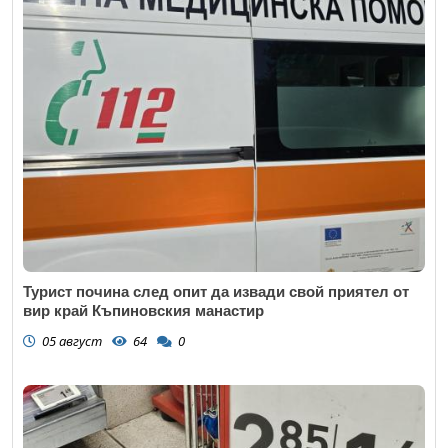
Турист почина след опит да извади свой приятел от
вир край Къпиновския манастир
05 август
64
0