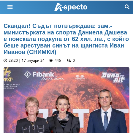
Скандал! Съдът потвърждава: зам.-
министърката на спорта Даниела Дашева
е поискала подкупа от 62 хил. лв., с който
беше арестуван синът на щангиста Иван
Иванов (СНИМКИ)
23:20 | 17 януари 24
446
0