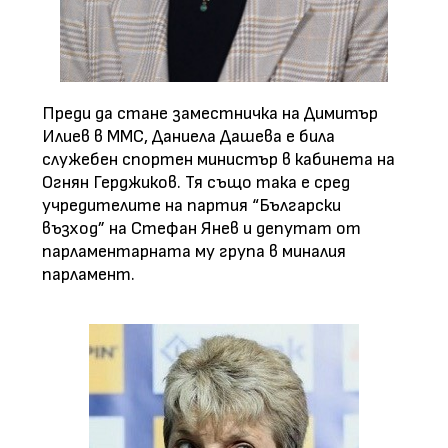
Преди да стане заместничка на Димитър
Илиев в ММС, Даниела Дашева е била
служебен спортен министър в кабинета на
Огнян Герджиков. Тя също така е сред
учредителите на партия “Български
възход” на Стефан Янев и депутат от
парламентарната му група в миналия
парламент.