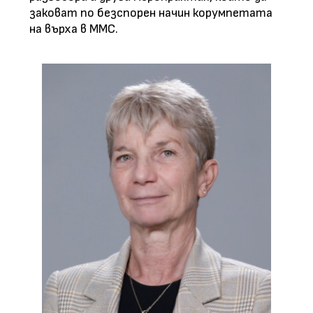
заковат по безспорен начин корумпетата
на върха в ММС.