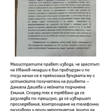
Магистратите правят извода, че арестът
на Иванов-младши е бил прибързан и по
този начин се е прекъснала връзката му с
истинските получатели на рушвета –
Даниела Дашева и нейната подчинена
Емилия. Според тях е трябвало да се
разследва по-прецизно, да се извършат
проследявания, контролиране на телефонни
разговори и други мероприятия, които да