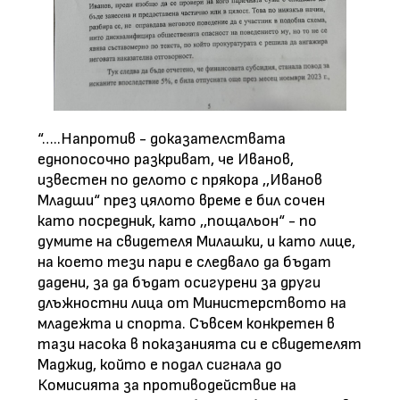
“…..Напротив - доказателствата
еднопосочно разкриват, че Иванов,
известен по делото с прякора ,,Иванов
Младши“ през цялото времe e бил сочен
като посредник, като ,,пощальон“ - по
думите на свидетеля Милашки, и като лице,
на което тези пари e следвало да бъдат
дадени, за да бъдат осигурени зa други
длъжностни лица от Министерството на
младежта и спорта. Съвсем конкретен в
тази насока в показанията си е свидетелят
Маджид, който е подал сигнала дo
Комисията за противодействие на