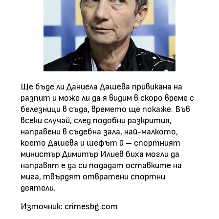
Ще бъде ли Даниела Дашева привикана на
разпит и може ли да я видим в скоро време с
белезници в съда, времето ще покаже. Във
всеки случай, след подобни разкрития,
направени в съдебна зала, най-малкото,
което Дашева и шефът й – спортният
министър Димитър Илиев биха могли да
направят е да си подадат оставките на
мига, твърдят отвратени спортни
деятели.
Източник: crimesbg.com