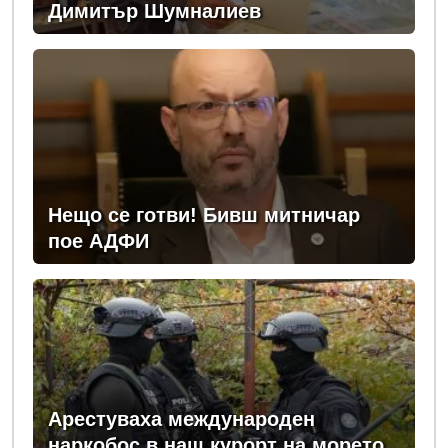
Димитър Шумналиев
Нещо се готви! Бивш митничар
пое АДФИ
Арестуваха международен
наркобос в наш курорт на морето,