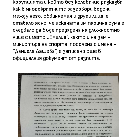
корупцията и който без колебание разказва
как в многократните разговори водени
мeждy него, обвиняемия и други лица, е
ставало ясно, че исканата им пapичнa cyмa е
следвало да бъде предадена на длъжностно
лице с името ,,Емилия“, както и на зам.-
министъра на спорта, посочена с имена -
“Даниела Дашева”, е записано още в
официалния документ от разпита.