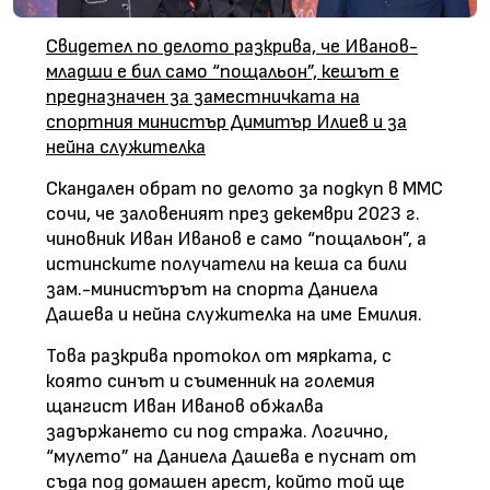
Свидетел по делото разкрива, че Иванов-
младши е бил само “пощальон”, кешът е
предназначен за заместничката на
спортния министър Димитър Илиев и за
нейна служителка
Скандален обрат по делото за подкуп в ММС
сочи, че заловеният през декември 2023 г.
чиновник Иван Иванов е само “пощальон”, а
истинските получатели на кеша са били
зам.-министърът на спорта Даниела
Дашева и нейна служителка на име Емилия.
Това разкрива протокол от мярката, с
която синът и съименник на големия
щангист Иван Иванов обжалва
задържането си под стража. Логично,
“мулето” на Даниела Дашева е пуснат от
съда под домашен арест, който той ще