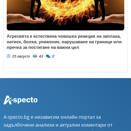
Агресията е естествена човешка реакция на заплаха,
натиск, болка, унижение, нарушаване на граници или
пречка за постигане на важна цел
05 август
43
0
A-specto.bg е независим онлайн портал за
задълбочени анализи и актуални коментари от