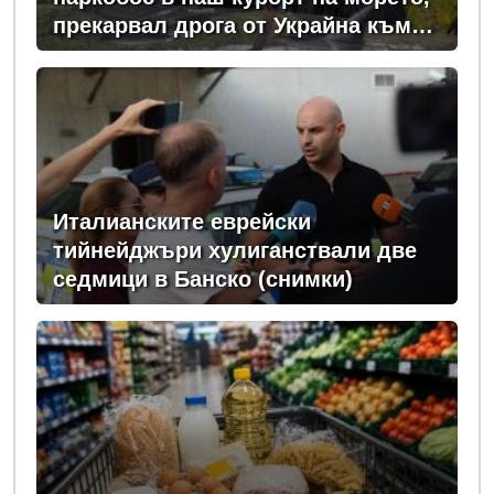
прекарвал дрога от Украйна към
ЕС
Италианските еврейски
тийнейджъри хулиганствали две
седмици в Банско (снимки)