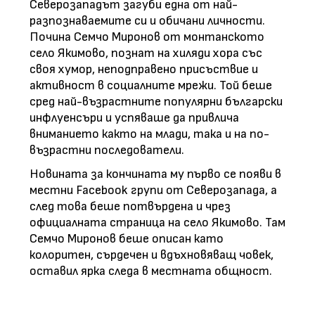
Северозападът загуби една от най-
разпознаваемите си и обичани личности.
Почина Семчо Миронов от монтанското
село Якимово, познат на хиляди хора със
своя хумор, неподправено присъствие и
активност в социалните мрежи. Той беше
сред най-възрастните популярни български
инфлуенсъри и успяваше да привлича
вниманието както на млади, така и на по-
възрастни последователи.
Новината за кончината му първо се появи в
местни Facebook групи от Северозапада, а
след това беше потвърдена и чрез
официалната страница на село Якимово. Там
Семчо Миронов беше описан като
колоритен, сърдечен и вдъхновяващ човек,
оставил ярка следа в местната общност.