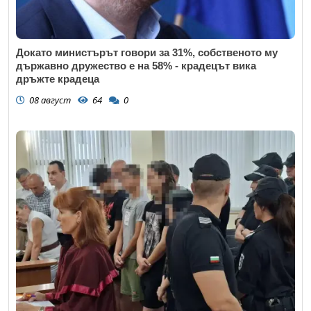
Докато министърът говори за 31%, собственото му
държавно дружество е на 58% - крадецът вика
дръжте крадеца
08 август
64
0