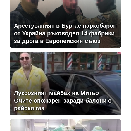
Арестуваният в Бургас наркобарон
от Украйна ръководел 14 фабрики
за дрога в Европейския съюз
Луксозният майбах на Митьо
Очите опожарен заради балони с
райски газ