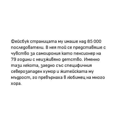
Фейсбук страницата му имаше над 85 000
последователи. В нея той се представяше с
чувство за самоирония като пенсионер на
79 години с неизживяно детство. Именно
тази лекота, заедно със специфичния
северозападен хумор и житейската му
мъдрост, го превърнаха в любимец на много
хора.