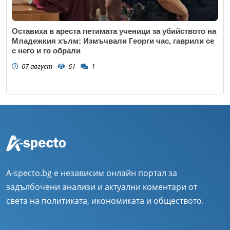
Оставиха в ареста петимата ученици за убийството на
Младежкия хълм: Измъчвали Георги час, гаврили се
с него и го обрали
07 август
61
1
A-specto.bg е независим онлайн портал за
задълбочени анализи и актуални коментари от
света на политиката, икономиката и обществото.