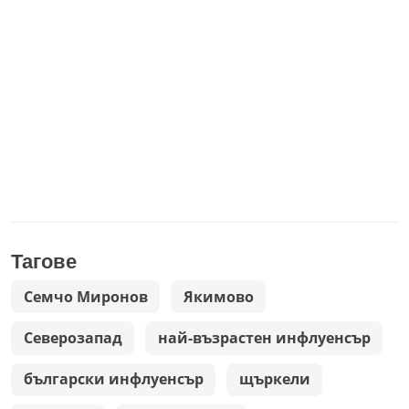
Тагове
Семчо Миронов
Якимово
Северозапад
най-възрастен инфлуенсър
български инфлуенсър
щъркели