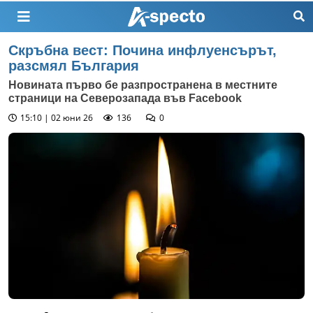
Скръбна вест: Почина инфлуенсърът,
разсмял България
Новината първо бе разпространена в местните
страници на Северозапада във Facebook
15:10 | 02 юни 26
136
0