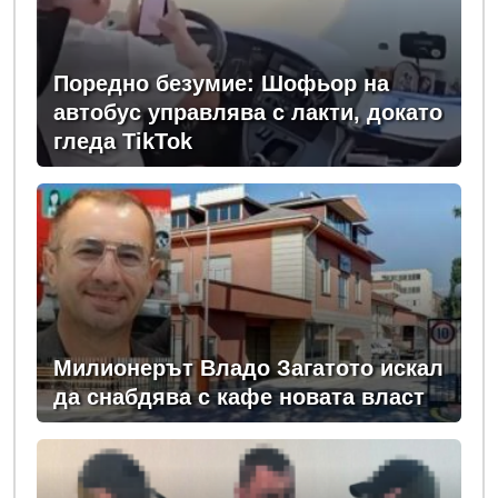
Поредно безумие: Шофьор на
автобус управлява с лакти, докато
гледа TikTok
Милионерът Владо Загатото искал
да снабдява с кафе новата власт