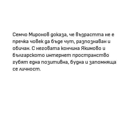
Семчо Миронов доказа, че възрастта не е
пречка човек да бъде чут, разпознаван и
обичан. С неговата кончина Якимово и
българското интернет пространство
губят една позитивна, будна и запомняща
се личност.