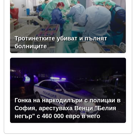
Тротинетките убиват и пълнят
болниците
Гонка на наркодилъри с полицаи в
София, арестуваха Венци "Белия
негър" с 460 000 евро в него