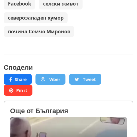
Facebook
селски живот
северозападен хумор
почина Семчо Миронов
Сподели
Share
Viber
Tweet
Pin it
Oще от България