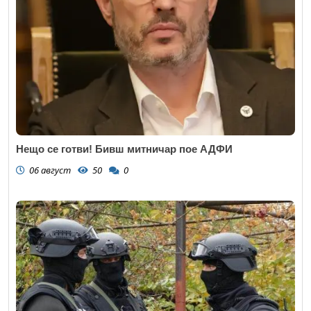
Нещо се готви! Бивш митничар пое АДФИ
06 август
50
0