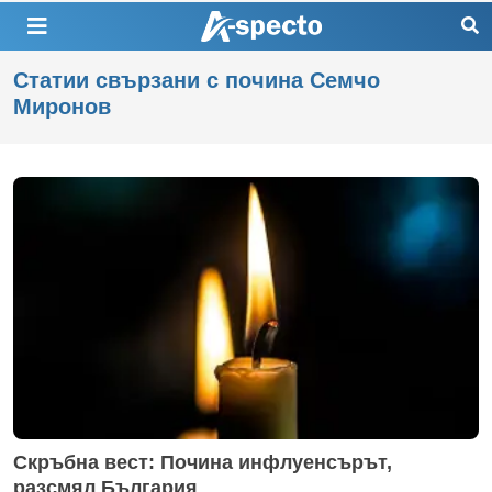
Статии свързани с почина Семчо
Миронов
Скръбна вест: Почина инфлуенсърът,
разсмял България