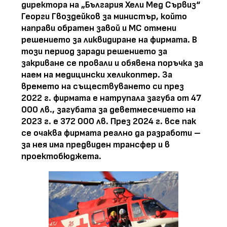
директора на „България Хели Мед Сървиз“
Георги Гвоздейков за министър, който
направи обратен завой и МС отмени
решението за ликвидиране на фирмата. В
този период заради решението за
закриване се провали и обявена поръчка за
наем на медицински хеликоптер. За
времето на съществуването си през
2022 г. фирмата е натрупала загуба от 47
000 лв., загубата за деветмесечието на
2023 г. е 372 000 лв. През 2024 г. все пак
се очаква фирмата реално да разработи –
за нея има предвиден трансфер и в
проектобюджета.