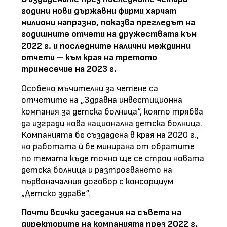
години нови държавни фирми харчат
милиони напразно, показва прегледът на
годишните отчети на дружествата към
2022 г. и последните налични междинни
отчети – към края на третото
тримесечие на 2023 г.
Особено мъчителни за четене са
отчетите на „Здравна инвестиционна
компания за детска болница“, която трябва
да изгради нова национална детска болница.
Компанията бе създадена в края на 2020 г.,
но работата й бе минирана от обратите
по темата къде точно ще се строи новата
детска болница и разтрогването на
първоначалния договор с консорциум
„Детско здраве“.
Почти всички заседания на съвета на
директорите на компанията през 2022 г.