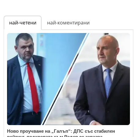
най-четени
най-коментирани
Ново проучване на „Галъп“: ДПС със стабилен
рейтинг, подкрепата към Радев се запазва