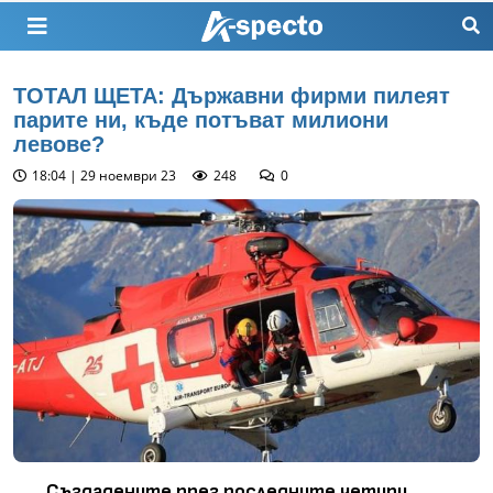
ТОТАЛ ЩЕТА: Държавни фирми пилеят
парите ни, къде потъват милиони
левове?
18:04 | 29 ноември 23
248
0
Създадените през последните четири