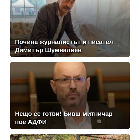
Почина журналистът и писател
Димитър Шумналиев
Нещо се готви! Бивш митничар
пое АДФИ