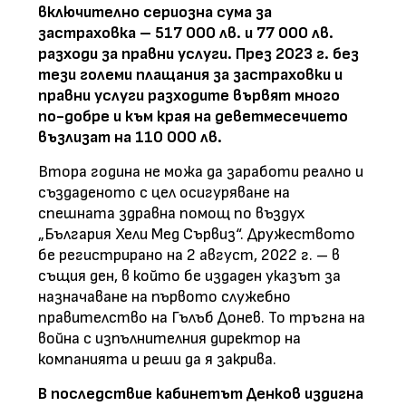
включително сериозна сума за
застраховка – 517 000 лв. и 77 000 лв.
разходи за правни услуги. През 2023 г. без
тези големи плащания за застраховки и
правни услуги разходите вървят много
по-добре и към края на деветмесечието
възлизат на 110 000 лв.
Втора година не можа да заработи реално и
създаденото с цел осигуряване на
спешната здравна помощ по въздух
„България Хели Мед Сървиз“. Дружеството
бе регистрирано на 2 август, 2022 г. – в
същия ден, в който бе издаден указът за
назначаване на първото служебно
правителство на Гълъб Донев. То тръгна на
война с изпълнителния директор на
компанията и реши да я закрива.
В последствие кабинетът Денков издигна