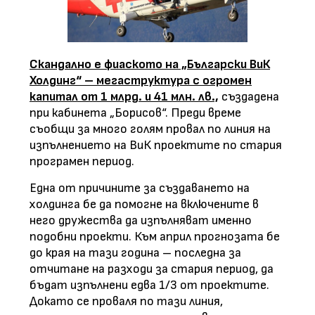
Скандално е фиаското на „Български ВиК
Холдинг“ – мегаструктура с огромен
капитал от 1 млрд. и 41 млн. лв.,
създадена
при кабинета „Борисов“. Преди време
съобщи за много голям провал по линия на
изпълнението на ВиК проектите по стария
програмен период.
Една от причините за създаването на
холдинга бе да помогне на включените в
него дружества да изпълняват именно
подобни проекти. Към април прогнозата бе
до края на тази година – последна за
отчитане на разходи за стария период, да
бъдат изпълнени едва 1/3 от проектите.
Докато се проваля по тази линия,