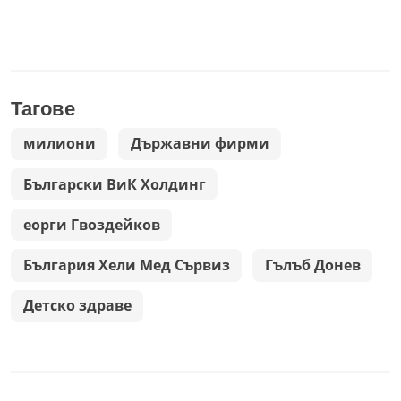
Тагове
милиони
Държавни фирми
Български ВиК Холдинг
еорги Гвоздейков
България Хели Мед Сървиз
Гълъб Донев
Детско здраве