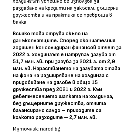
холдингът успешно се използва за
раздаване на кредити на закъсали дъщерни
дружества и на практика се превръща в
банка.
Всичко това струва скъпо на
данъкоплатците. Според окончателния
годишен консолидиран финансов отчет за
2022 г. холдингът е натрупал загуба от
51,7 млн. лв. при загуба за 2021 г. от 2,9
млн. лв. Нарастването на загубата става
на фона на разширяване на холдинга с
придобиване на дялове в общо 15
дружества през 2021 и 2022 г. Към
деветмесечието шапката на холдинга,
без дъщерните дружества, отчита
балансирано салдо – приходите са
колкото разходите – 2,7 млн. лв.
Източник: narod.bg