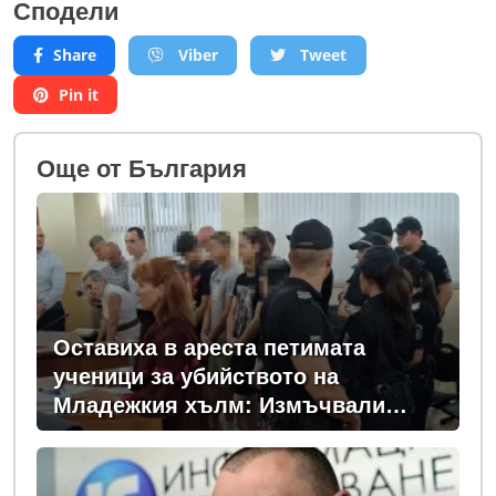
Сподели
Share
Viber
Tweet
Pin it
Oще от България
Оставиха в ареста петимата
ученици за убийството на
Младежкия хълм: Измъчвали
Георги час, гаврили се с него и го
обрали