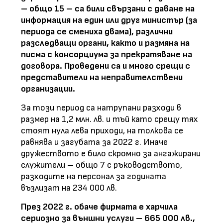
– общо 15 – са били свързани с даване на
информация на един или друг министър (за
периода се смениха двама), различни
разследващи органи, както и размяна на
писма с консорциума за прекратяване на
договора. Проведени са и много срещи с
представители на неправителствени
организации.
За този период са натрупани разходи в
размер на 1,2 млн. лв. и тъй като срещу тях
стоят нула лева приходи, на толкова се
равнява и загубата за 2022 г. Иначе
дружеството е било скромно за ангажирани
служители – общо 7 с ръководството,
разходите на персонал за годината
възлизат на 234 000 лв.
През 2022 г. обаче фирмата е харчила
сериозно за външни услуги – 665 000 лв.,